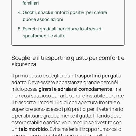
familiari
Giochi, snack e rinforzi positivi per creare
buone associazioni
Esercizi graduali per ridurre lo stress di
spostamenti e visite
Scegliere il trasportino giusto per comfort e
sicurezza
Il primo passo è scegliere un
trasportino per gatti
adatto. Deve essere abbastanza grande perché il
micio possa
girarsi e sdraiarsi comodamente
, ma
non così spazioso da farlo sentire instabile durante
il trasporto. I modelli rigidi con apertura frontale e
superiore sono spesso i più pratici per il veterinario
e per abituare gradualmente il gatto. Il fondo deve
essere stabile e antiscivolo, meglio se rivestito con
un
telo morbido
. Evita materiali troppo rumorosi o
con chiusure che sbattono: i suoni metallici