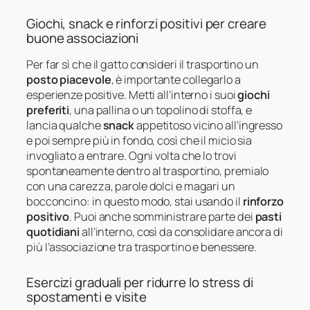
Giochi, snack e rinforzi positivi per creare
buone associazioni
Per far sì che il gatto consideri il trasportino un
posto piacevole
, è importante collegarlo a
esperienze positive. Metti all’interno i suoi
giochi
preferiti
, una pallina o un topolino di stoffa, e
lancia qualche
snack
appetitoso vicino all’ingresso
e poi sempre più in fondo, così che il micio sia
invogliato a entrare. Ogni volta che lo trovi
spontaneamente dentro al trasportino, premialo
con una carezza, parole dolci e magari un
bocconcino: in questo modo, stai usando il
rinforzo
positivo
. Puoi anche somministrare parte dei
pasti
quotidiani
all’interno, così da consolidare ancora di
più l’associazione tra trasportino e benessere.
Esercizi graduali per ridurre lo stress di
spostamenti e visite