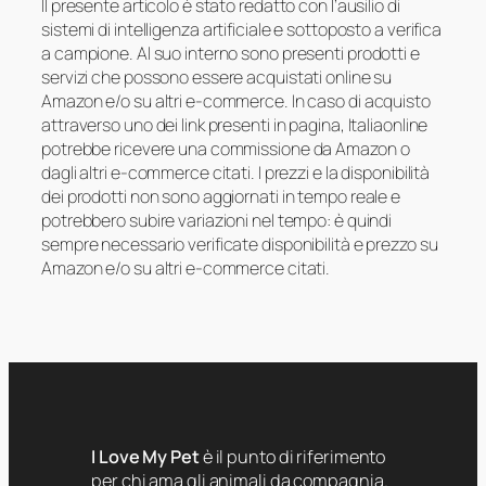
Il presente articolo è stato redatto con l’ausilio di
sistemi di intelligenza artificiale e sottoposto a verifica
a campione. Al suo interno sono presenti prodotti e
servizi che possono essere acquistati online su
Amazon e/o su altri e-commerce. In caso di acquisto
attraverso uno dei link presenti in pagina, Italiaonline
potrebbe ricevere una commissione da Amazon o
dagli altri e-commerce citati. I prezzi e la disponibilità
dei prodotti non sono aggiornati in tempo reale e
potrebbero subire variazioni nel tempo: è quindi
sempre necessario verificate disponibilità e prezzo su
Amazon e/o su altri e-commerce citati.
I Love My Pet
è il punto di riferimento
per chi ama gli animali da compagnia.