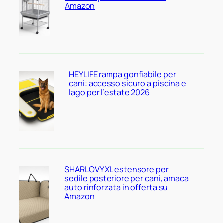
Amazon
HEYLIFE rampa gonfiabile per
cani: accesso sicuro a piscina e
lago per l’estate 2026
SHARLOVY XL estensore per
sedile posteriore per cani, amaca
auto rinforzata in offerta su
Amazon