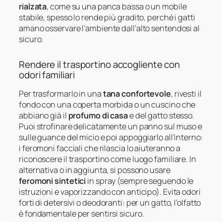
rialzata
, come su una panca bassa o un mobile
stabile, spesso lo rende più gradito, perché i gatti
amano osservare l’ambiente dall’alto sentendosi al
sicuro.
Rendere il trasportino accogliente con
odori familiari
Per trasformarlo in una
tana confortevole
, rivesti il
fondo con una coperta morbida o un cuscino che
abbiano già il
profumo di casa
e del gatto stesso.
Puoi strofinare delicatamente un panno sul muso e
sulle guance del micio e poi appoggiarlo all’interno:
i feromoni facciali che rilascia lo aiuteranno a
riconoscere il trasportino come luogo familiare. In
alternativa o in aggiunta, si possono usare
feromoni sintetici
in spray (sempre seguendo le
istruzioni e vaporizzando con anticipo). Evita odori
forti di detersivi o deodoranti: per un gatto, l’olfatto
è fondamentale per sentirsi sicuro.