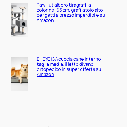
PawHut albero tiragraffi a
colonna 165 cm, graffiatoio alto
per gatti a prezzo imperdibile su
Amazon
EHEYCIGA cuccia cane interno
taglia media, il letto divano
ortopedico in super offerta su
Amazon