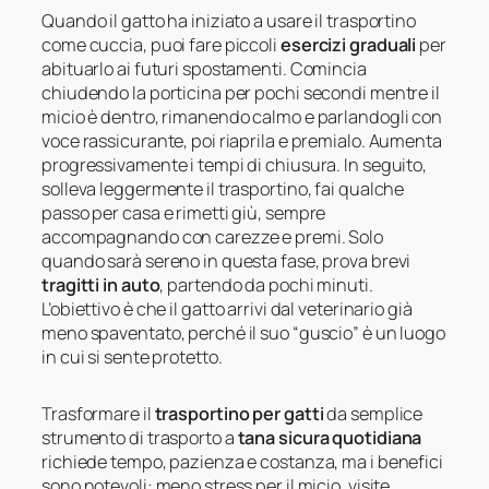
Quando il gatto ha iniziato a usare il trasportino
come cuccia, puoi fare piccoli
esercizi graduali
per
abituarlo ai futuri spostamenti. Comincia
chiudendo la porticina per pochi secondi mentre il
micio è dentro, rimanendo calmo e parlandogli con
voce rassicurante, poi riaprila e premialo. Aumenta
progressivamente i tempi di chiusura. In seguito,
solleva leggermente il trasportino, fai qualche
passo per casa e rimetti giù, sempre
accompagnando con carezze e premi. Solo
quando sarà sereno in questa fase, prova brevi
tragitti in auto
, partendo da pochi minuti.
L’obiettivo è che il gatto arrivi dal veterinario già
meno spaventato, perché il suo “guscio” è un luogo
in cui si sente protetto.
Trasformare il
trasportino per gatti
da semplice
strumento di trasporto a
tana sicura quotidiana
richiede tempo, pazienza e costanza, ma i benefici
sono notevoli: meno stress per il micio, visite