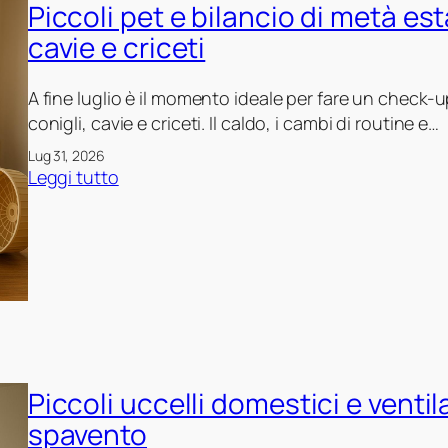
o
Piccoli pet e bilancio di metà est
s
a
m
i
r
cavie e criceti
p
c
a
a
u
r
A fine luglio è il momento ideale per fare un check-up
g
r
e
conigli, cavie e criceti. Il caldo, i cambi di routine e…
n
e
c
i
Lug 31, 2026
z
o
:
a
Leggi tutto
z
c
P
:
a
o
i
p
i
r
c
r
n
i
c
o
c
t
o
,
a
e
l
c
s
,
i
o
a
c
p
n
c
a
Piccoli uccelli domestici e ventila
e
t
o
l
t
r
spavento
n
o