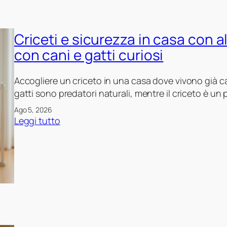
e
a
f
n
i
Criceti e sicurezza in casa con a
e
n
c
con cani e gatti curiosi
i
o
t
m
Accogliere un criceto in una casa dove vivono già ca
i
e
gatti sono predatori naturali, mentre il criceto è un
v
a
o
Ago 5, 2026
n
:
:
Leggi tutto
i
C
c
m
r
o
a
i
m
l
c
e
i
e
p
d
t
r
a
i
e
c
e
p