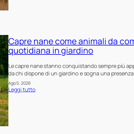
p
p
a
g
a
Capre nane come animali da com
l
l
quotidiana in giardino
i
e
Le capre nane stanno conquistando sempre più app
t
da chi dispone di un giardino e sogna una presenza 
r
Ago 5, 2026
a
:
Leggi tutto
s
C
l
a
o
p
c
r
o
e
d
n