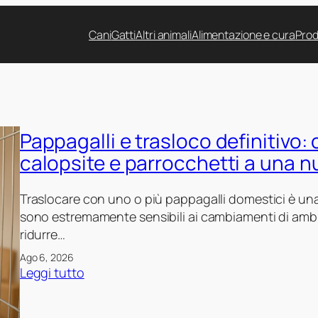
Cani
Gatti
Altri animali
Alimentazione e cura
Prod
Pappagalli e trasloco definitivo:
calopsite e parrocchetti a una 
Traslocare con uno o più pappagalli domestici è una 
sono estremamente sensibili ai cambiamenti di amb
ridurre…
Ago 6, 2026
:
Leggi tutto
P
a