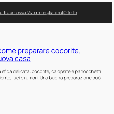
otti e accessori
Vivere con gli animali
Offerte
 come preparare cocorite,
nuova casa
sfida delicata: cocorite, calopsite e parrocchetti
iente, luci e rumori. Una buona preparazione può