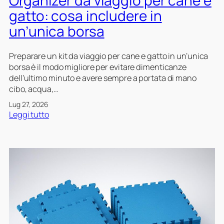
e
r
t
gatto: cosa includere in
c
a
un’unica borsa
r
b
e
o
a
r
Preparare un kit da viaggio per cane e gatto in un’unica
r
d
borsa è il modo migliore per evitare dimenticanze
e
o
dell’ultimo minuto e avere sempre a portata di mano
m
i
cibo, acqua,…
i
n
Lug 27, 2026
c
s
:
Leggi tutto
r
o
O
o
s
r
-
t
g
z
a
a
o
b
n
n
r
i
e
e
z
p
v
e
e
e
r
t