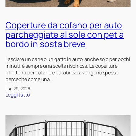
i
t
a
p
t
r
e
i
i
r
Coperture da cofano per auto
p
s
c
e
c
parcheggiate al sole con pet a
a
r
h
n
bordo in sosta breve
r
i
i
e
e
c
Lasciare un cane o un gatto in auto, anche solo per pochi
g
i
minuti, è sempre una scelta rischiosa. Le coperture
a
n
riflettenti per cofano e parabrezza vengono spesso
t
t
percepite come una…
t
i
i
Lug 29, 2026
m
:
Leggi tutto
:
o
C
b
b
o
i
i
p
l
l
e
a
i
r
n
d
t
c