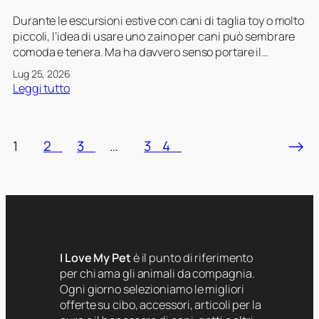
u
c
n
Durante le escursioni estive con cani di taglia toy o molto
o
i
piccoli, l’idea di usare uno zaino per cani può sembrare
n
c
comoda e tenera. Ma ha davvero senso portare il…
c
a
Lug 25, 2026
a
b
:
Leggi tutto
n
o
Z
i
r
a
c
s
i
→
h
1
2
3
…
34
a
n
e
i
s
p
c
e
a
r
v
c
a
a
n
I Love My Pet
è il punto di riferimento
n
o
per chi ama gli animali da compagnia.
i
v
Ogni giorno selezioniamo le migliori
p
i
offerte su cibo, accessori, articoli per la
i
c