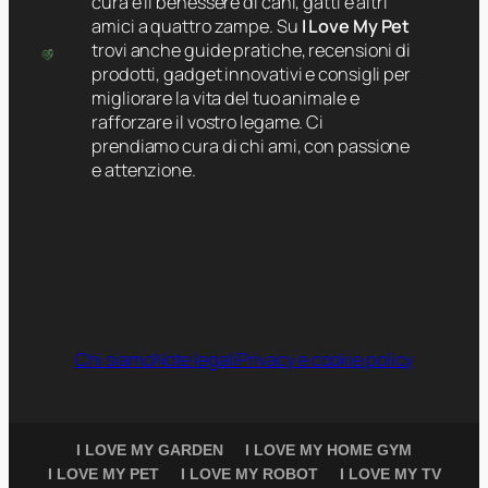
cura e il benessere di cani, gatti e altri
c
i
amici a quattro zampe. Su
I Love My Pet
c
n
trovi anche guide pratiche, recensioni di
o
o
prodotti, gadget innovativi e consigli per
l
a
migliorare la vita del tuo animale e
i
p
rafforzare il vostro legame. Ci
n
i
prendiamo cura di chi ami, con passione
e
s
e attenzione.
l
c
l
i
e
n
e
e
s
f
c
u
u
o
r
r
Chi siamo
Note legali
Privacy e cookie policy
s
i
i
t
o
e
n
r
I LOVE MY GARDEN
I LOVE MY HOME GYM
i
r
I LOVE MY PET
I LOVE MY ROBOT
I LOVE MY TV
e