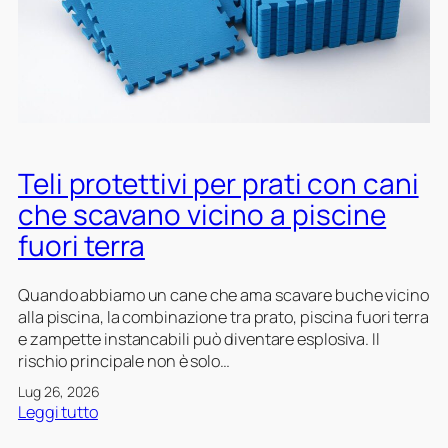
d
i
a
n
v
g
i
i
a
a
g
r
g
d
i
i
Teli protettivi per prati con cani
o
n
p
i
che scavano vicino a piscine
e
c
fuori terra
r
o
c
n
a
d
Quando abbiamo un cane che ama scavare buche vicino
n
i
alla piscina, la combinazione tra prato, piscina fuori terra
e
v
e zampette instancabili può diventare esplosiva. Il
e
i
rischio principale non è solo…
g
s
Lug 26, 2026
a
i
:
Leggi tutto
t
T
t