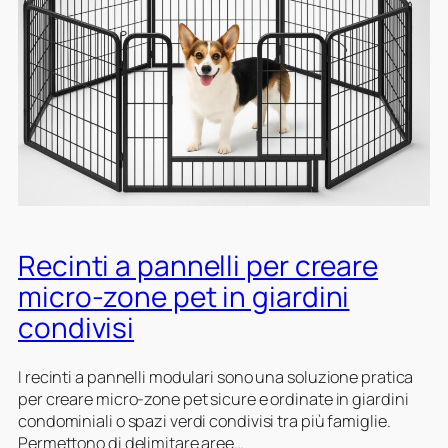
i
u
i
c
r
o
a
e
d
n
d
i
i
a
f
i
c
i
n
o
n
c
f
e
a
a
l
m
n
u
p
o
g
e
Recinti a pannelli per creare
p
l
g
e
i
g
micro-zone pet in giardini
r
o
i
condivisi
a
o
u
t
I recinti a pannelli modulari sono una soluzione pratica
o
per creare micro-zone pet sicure e ordinate in giardini
p
condominiali o spazi verdi condivisi tra più famiglie.
a
Permettono di delimitare aree…