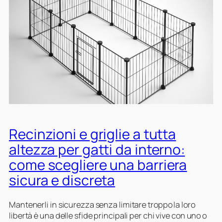
a
f
f
i
m
i
n
i
m
a
l
Recinzioni e griglie a tutta
i
n
altezza per gatti da interno:
l
come scegliere una barriera
e
g
sicura e discreta
n
o
Mantenerli in sicurezza senza limitare troppo la loro
p
libertà è una delle sfide principali per chi vive con uno o
e