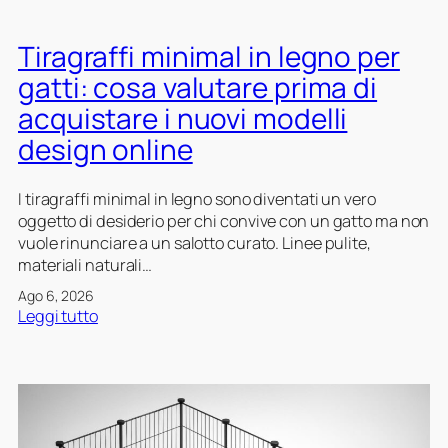
Tiragraffi minimal in legno per
gatti: cosa valutare prima di
acquistare i nuovi modelli
design online
I tiragraffi minimal in legno sono diventati un vero
oggetto di desiderio per chi convive con un gatto ma non
vuole rinunciare a un salotto curato. Linee pulite,
materiali naturali…
Ago 6, 2026
:
Leggi tutto
T
i
r
a
g
r