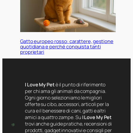
Gatto europeo rosso: carattere, gestione
quotidiana e perché conquista tanti
proprietari
I Love My Pet
è il punto di riferimento
per chi ama gli animali da compagnia.
Ogni giorno selezioniamo le migliori
offerte su cibo, accessori, articoli per la
cura e il benessere di cani, gatti e altri
amici a quattro zampe. Su
I Love My Pet
trovi anche guide pratiche, recensioni di
prodotti, gadget innovativi e consigli per