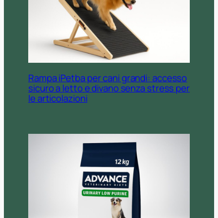
Rampa iPetba per cani grandi: accesso
sicuro a letto e divano senza stress per
le articolazioni