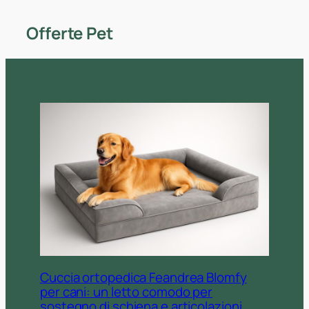
Offerte Pet
Cuccia ortopedica Feandrea Blomfy
per cani: un letto comodo per
sostegno di schiena e articolazioni