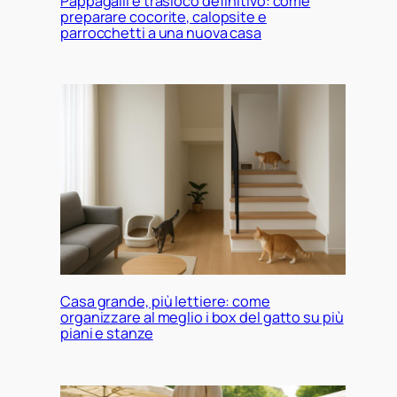
Pappagalli e trasloco definitivo: come
preparare cocorite, calopsite e
parrocchetti a una nuova casa
Casa grande, più lettiere: come
organizzare al meglio i box del gatto su più
piani e stanze