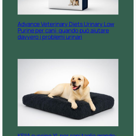
Advance Veterinary Diets Urinary Low
Purine per cani: quando può aiutare
davvero i problemi urinari
KSIIA cuscino XL per cani taglia grande: