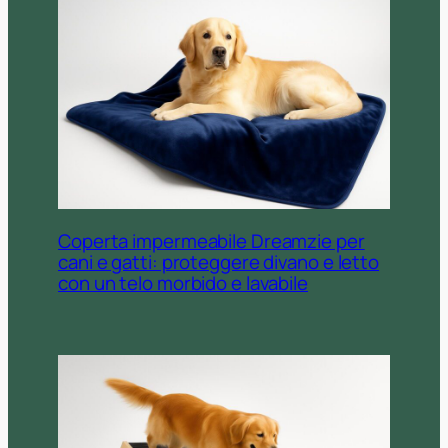
Coperta impermeabile Dreamzie per
cani e gatti: proteggere divano e letto
con un telo morbido e lavabile