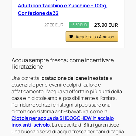
Adulti con Tacchino e Zucchine – 100g,
Confezione da 32
23,90 EUR
27,20 EUR
−3,30 EUR
Acquista su Amazon
Acqua sempre fresca: come incentivare
l’idratazione
Una corretta
idratazione del cane in estate
è
essenziale per prevenire colpi di calore e
affaticamento. L’acqua va offerta in più punti della
casa e in ciotole ampie, possibilmente all’ombra.
Per ridurre schizzi e ristagni si può usare una
ciotola con sistema anti-sbavatura, come la
Ciotola per acqua da 3 l IDOGCHEW in acciaio
inox anti-scivolo
. La capacità di 3 litri garantisce
una buona riserva di acqua fresca per cani di taglia