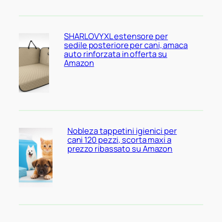
SHARLOVY XL estensore per
sedile posteriore per cani, amaca
auto rinforzata in offerta su
Amazon
Nobleza tappetini igienici per
cani 120 pezzi, scorta maxi a
prezzo ribassato su Amazon