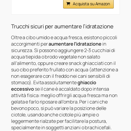
Acquista su Amazon
Trucchi sicuri per aumentare l’idratazione
Oltre a cibo umido e acqua fresca, esistono piccoli
accorgimenti per
aumentare l’idratazione
in
sicurezza. Si possono aggiungere 2-3 cucchiai di
acqua tiepida o brodo vegetale non salato
all’alimento, oppure creare snack ghiacciati con il
suo cibo preferito frullato con acqua (attenzione a
non esagerare con il freddo nei cani sensibili di
stomaco). Evita assolutamente
ghiaccio
eccessivo
se il cane è accaldato dopo intensa
attività fisica: meglio offrirgli acqua fresca ma non
gelata e farlo riposare all’ombra. Per i cani che
bevono poco, si può variare la posizione delle
ciotole, usando anche ciotole più ampie o
leggermente rialzate per facilitare la postura,
specialmente in soggetti anziani o brachicefali.