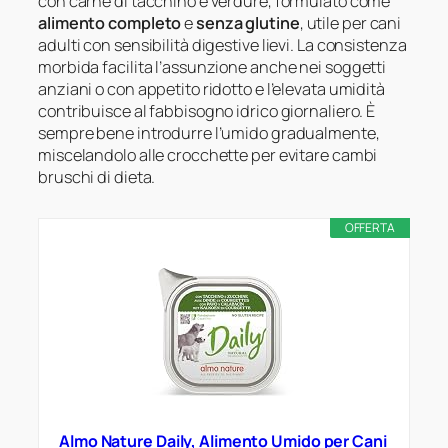
con carne di tacchino e verdure, formulato come
alimento completo
e
senza glutine
, utile per cani
adulti con sensibilità digestive lievi. La consistenza
morbida facilita l’assunzione anche nei soggetti
anziani o con appetito ridotto e l’elevata umidità
contribuisce al fabbisogno idrico giornaliero. È
sempre bene introdurre l’umido gradualmente,
miscelandolo alle crocchette per evitare cambi
bruschi di dieta.
OFFERTA
Almo Nature Daily, Alimento Umido per Cani