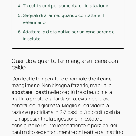
Trucchi sicuri per aumentare l’idratazione
Segnali di allarme: quando contattare il
veterinario
Adattare la dieta estiva per un cane sereno e
in salute
Quando e quanto far mangiare il cane con il
caldo
Con le alte temperature è normale che il
cane
mangi meno
. Non bisogna forzarlo, ma è utile
spostare i pasti
nelle ore più fresche, come la
mattina presto e la tarda sera, evitando le ore
centrali della giornata. Meglio suddividere la
razione quotidiana in 2-3 pasti più piccoli, così da
non appesantire la digestione. In estate è
consigliabile ridurre leggermente le porzioni dei
cani molto sedentari, mentre chi è attivo al mattino