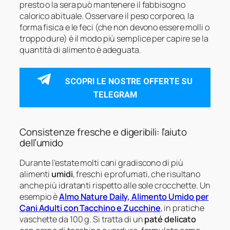
presto o la sera può mantenere il fabbisogno
calorico abituale. Osservare il peso corporeo, la
forma fisica e le feci (che non devono essere molli o
troppo dure) è il modo più semplice per capire se la
quantità di alimento è adeguata.
SCOPRI LE NOSTRE OFFERTE SU
TELEGRAM
Consistenze fresche e digeribili: l’aiuto
dell’umido
Durante l’estate molti cani gradiscono di più
alimenti
umidi
, freschi e profumati, che risultano
anche più idratanti rispetto alle sole crocchette. Un
esempio è
Almo Nature Daily, Alimento Umido per
Cani Adulti con Tacchino e Zucchine
, in pratiche
vaschette da 100 g. Si tratta di un
paté delicato