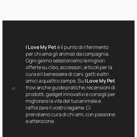
I Love My Pet
è il punto di riferimento
per chi ama gli animali da compagnia.
Ogni giorno selezioniamo le migliori
offerte su cibo, accessori, articoli per la
cura e il benessere di cani, gatti e altri
amici a quattro zampe. Su
I Love My Pet
trovi anche guide pratiche, recensioni di
prodotti, gadget innovativi e consigli per
migliorare la vita del tuo animale e
rafforzare il vostro legame. Ci
prendiamo cura di chi ami, con passione
e attenzione.