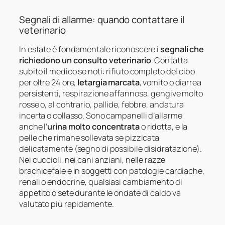
Segnali di allarme: quando contattare il
veterinario
In estate è fondamentale riconoscere i
segnali che
richiedono un consulto veterinario
. Contatta
subito il medico se noti: rifiuto completo del cibo
per oltre 24 ore,
letargia marcata
, vomito o diarrea
persistenti, respirazione affannosa, gengive molto
rosse o, al contrario, pallide, febbre, andatura
incerta o collasso. Sono campanelli d’allarme
anche l’
urina molto concentrata
o ridotta, e la
pelle che rimane sollevata se pizzicata
delicatamente (segno di possibile disidratazione).
Nei cuccioli, nei cani anziani, nelle razze
brachicefale e in soggetti con patologie cardiache,
renali o endocrine, qualsiasi cambiamento di
appetito o sete durante le ondate di caldo va
valutato più rapidamente.