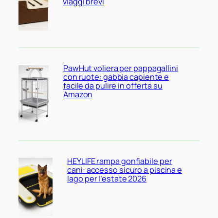
viaggi brevi
PawHut voliera per pappagallini
con ruote: gabbia capiente e
facile da pulire in offerta su
Amazon
HEYLIFE rampa gonfiabile per
cani: accesso sicuro a piscina e
lago per l’estate 2026