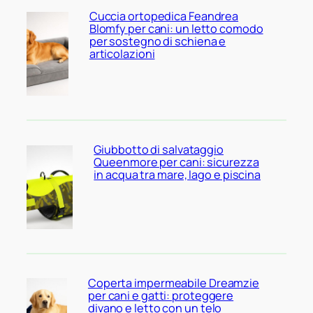
Cuccia ortopedica Feandrea
Blomfy per cani: un letto comodo
per sostegno di schiena e
articolazioni
Giubbotto di salvataggio
Queenmore per cani: sicurezza
in acqua tra mare, lago e piscina
Coperta impermeabile Dreamzie
per cani e gatti: proteggere
divano e letto con un telo