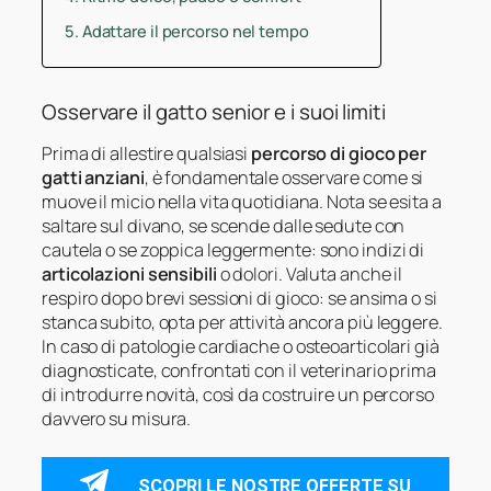
Adattare il percorso nel tempo
Osservare il gatto senior e i suoi limiti
Prima di allestire qualsiasi
percorso di gioco per
gatti anziani
, è fondamentale osservare come si
muove il micio nella vita quotidiana. Nota se esita a
saltare sul divano, se scende dalle sedute con
cautela o se zoppica leggermente: sono indizi di
articolazioni sensibili
o dolori. Valuta anche il
respiro dopo brevi sessioni di gioco: se ansima o si
stanca subito, opta per attività ancora più leggere.
In caso di patologie cardiache o osteoarticolari già
diagnosticate, confrontati con il veterinario prima
di introdurre novità, così da costruire un percorso
davvero su misura.
SCOPRI LE NOSTRE OFFERTE SU