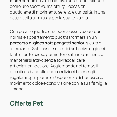
e non competitivo
. L’obiettivo non è farlo “allenare”
come uno sportivo, ma offrirgli occasioni
quotidiane di movimento sereno e curiosità, in una
casa cucita su misura per la sua terza età.
Con pochi oggetti e una buona osservazione, un
normale appartamento può trasformarsi in un
percorso di gioco soft per gatti senior
, sicuro e
stimolante. Salti bassi, superfici antiscivolo, giochi
lenti e tante pause permettono al micio anziano di
mantenersi attivo senza sovraccaricare
articolazioni e cuore. Aggiornando nel tempo il
circuito in base alle sue condizioni fisiche, gli
regalerai ogni giorno un’esperienza di benessere,
movimento dolce e condivisione con la sua famiglia
umana.
Offerte Pet