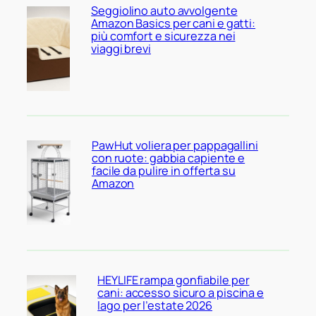
Seggiolino auto avvolgente
Amazon Basics per cani e gatti:
più comfort e sicurezza nei
viaggi brevi
PawHut voliera per pappagallini
con ruote: gabbia capiente e
facile da pulire in offerta su
Amazon
HEYLIFE rampa gonfiabile per
cani: accesso sicuro a piscina e
lago per l’estate 2026