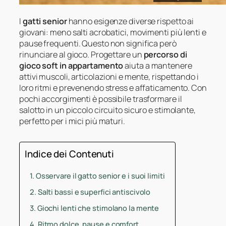
I
gatti senior
hanno esigenze diverse rispetto ai
giovani: meno salti acrobatici, movimenti più lenti e
pause frequenti. Questo non significa però
rinunciare al gioco. Progettare un
percorso di
gioco soft in appartamento
aiuta a mantenere
attivi muscoli, articolazioni e mente, rispettando i
loro ritmi e prevenendo stress e affaticamento. Con
pochi accorgimenti è possibile trasformare il
salotto in un piccolo circuito sicuro e stimolante,
perfetto per i mici più maturi.
Indice dei Contenuti
Osservare il gatto senior e i suoi limiti
Salti bassi e superfici antiscivolo
Giochi lenti che stimolano la mente
Ritmo dolce, pause e comfort