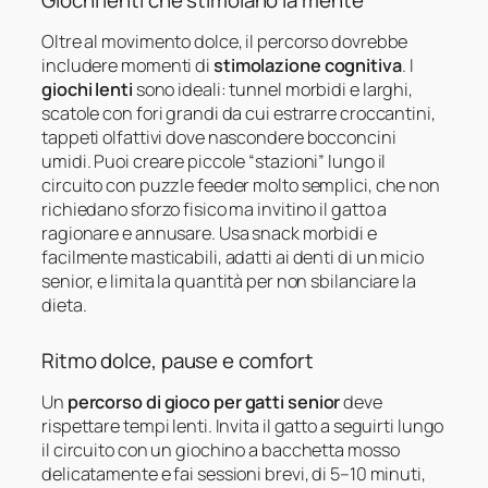
Oltre al movimento dolce, il percorso dovrebbe
includere momenti di
stimolazione cognitiva
. I
giochi lenti
sono ideali: tunnel morbidi e larghi,
scatole con fori grandi da cui estrarre croccantini,
tappeti olfattivi dove nascondere bocconcini
umidi. Puoi creare piccole “stazioni” lungo il
circuito con puzzle feeder molto semplici, che non
richiedano sforzo fisico ma invitino il gatto a
ragionare e annusare. Usa snack morbidi e
facilmente masticabili, adatti ai denti di un micio
senior, e limita la quantità per non sbilanciare la
dieta.
Ritmo dolce, pause e comfort
Un
percorso di gioco per gatti senior
deve
rispettare tempi lenti. Invita il gatto a seguirti lungo
il circuito con un giochino a bacchetta mosso
delicatamente e fai sessioni brevi, di 5–10 minuti,