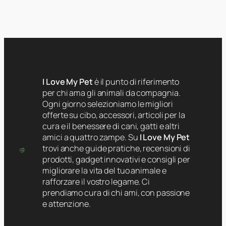
I Love My Pet
è il punto di riferimento
per chi ama gli animali da compagnia.
Ogni giorno selezioniamo le migliori
offerte su cibo, accessori, articoli per la
cura e il benessere di cani, gatti e altri
amici a quattro zampe. Su
I Love My Pet
trovi anche guide pratiche, recensioni di
prodotti, gadget innovativi e consigli per
migliorare la vita del tuo animale e
rafforzare il vostro legame. Ci
prendiamo cura di chi ami, con passione
e attenzione.