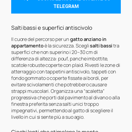
TELEGRAM
Salti bassi e superfici antiscivolo
Il cuore del percorso per un
gatto anziano in
appartamento
è la sicurezza. Scegli
salti bassi
tra
superfici che non superino i 20–30 cm di
differenza di altezza: pouf, panche imbottite,
scatole robuste coperte con plaid. Rivesti le zone di
atterraggio con tappetini antiscivolo, tappeti con
fondo gommato o coperte fissate ai bordi, per
evitare scivolamenti che potrebbero causare
strappi muscolari. Organizza una “scaletta”
progressiva che porti dal pavimento al divano o alla
finestra preferita senza salti unici troppo
impegnativi, permettendo al gatto di scegliere il
livello in cui si sente più a suo agio.
Giochi lenti che stimolano la mente