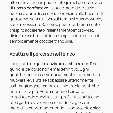
alternate a lunghe pause. Integra nel percorso aree
di
riposo confortevoli
: cucce morbide, cuscini
rialzati e punti di osservazione vicino alle finestre. Il
gatto deve sentirsi libero di fermarsi quando vuole,
senza pressione. Se noti segnali di affaticamento
(respiro accelerato, rallentamento improvviso,
disinteresse brusco), interrompi subito e proponi
semplicemente coccole tranquille.
Adattare il percorso nel tempo
I bisogni di un
gatto anziano
cambiano con l’età,
quindi il percorso non è mai definitivo. Ogni
qualche mese osserva nuovamente il suo modo di
muoversi e valuta se abbassare ulteriormente i
salti, aggiungere rampe o eliminare elementi che
non utilizza più. Puoi arricchire il circuito
introducendo nuovi tessuti, profumi sicuri (come
erba gatta o silver vine, se graditi) e giocattoli
morbidi, sempre mantenendo un approccio
dolce