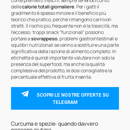
come premietti freschi, sempre tenendo conto
delle
calorie totali giornaliere
. Per i gatti il
gradimento è spesso minore e il beneficio più
teorico che pratico, perché rimangono carnivori
stretti. Il rischio più frequente non è la tossicità, ma
l’eccesso: troppi snack “funzionali” possono
portare a
sovrappeso
, problemi gastrointestinali e
squilibri nutrizionali se vanno a sostituire una parte
significativa della razione di alimento completo. In
etichetta è quindi importante valutare non solo la
presenza del superfood, ma anche la qualità
complessiva del prodotto, le dosi consigliate e la
percentuale effettiva di frutta inserita.
SCOPRI LE NOSTRE OFFERTE SU
TELEGRAM
Curcuma e spezie: quando davvero
possono aiutare