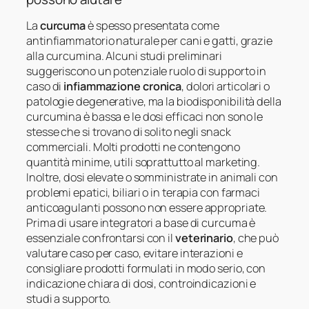
La
curcuma
è spesso presentata come
antinfiammatorio naturale per cani e gatti, grazie
alla curcumina. Alcuni studi preliminari
suggeriscono un potenziale ruolo di supporto in
caso di
infiammazione cronica
, dolori articolari o
patologie degenerative, ma la biodisponibilità della
curcumina è bassa e le dosi efficaci non sono le
stesse che si trovano di solito negli snack
commerciali. Molti prodotti ne contengono
quantità minime, utili soprattutto al marketing.
Inoltre, dosi elevate o somministrate in animali con
problemi epatici, biliari o in terapia con farmaci
anticoagulanti possono non essere appropriate.
Prima di usare integratori a base di curcuma è
essenziale confrontarsi con il
veterinario
, che può
valutare caso per caso, evitare interazioni e
consigliare prodotti formulati in modo serio, con
indicazione chiara di dosi, controindicazioni e
studi a supporto.