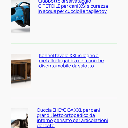
Giubbotto di salvataggio
CITÉTOILE per cani XS: sicurezza
in acqua per cuccioli e taglie toy
Kennel tavolo XXL in legno e
metallo: la gabbia per cani che
diventa mobile da salotto
Cuccia EHEYCIGA XXL per cani
grandi: letto ortopedico da
interno pensato per articolazioni
delicate