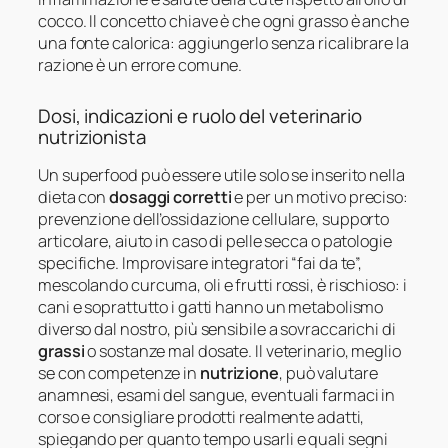
cocco. Il concetto chiave è che ogni grasso è anche
una fonte calorica: aggiungerlo senza ricalibrare la
razione è un errore comune.
Dosi, indicazioni e ruolo del veterinario
nutrizionista
Un superfood può essere utile solo se inserito nella
dieta con
dosaggi corretti
e per un motivo preciso:
prevenzione dell’ossidazione cellulare, supporto
articolare, aiuto in caso di pelle secca o patologie
specifiche. Improvisare integratori “fai da te”,
mescolando curcuma, oli e frutti rossi, è rischioso: i
cani e soprattutto i gatti hanno un metabolismo
diverso dal nostro, più sensibile a sovraccarichi di
grassi
o sostanze mal dosate. Il veterinario, meglio
se con competenze in
nutrizione
, può valutare
anamnesi, esami del sangue, eventuali farmaci in
corso e consigliare prodotti realmente adatti,
spiegando per quanto tempo usarli e quali segni