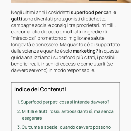
Negli ultimi anni i cosiddetti
superfood per cani e
gatti
sono diventati protagonisti di etichette,
campagne social e consigli tra proprietari: mirtilli,
curcuma, olio di cocco e molti altri ingredienti
“miracolosi” promettono di migliorare salute,
longevità e benessere. Ma quanto c’è di supportato
dalla scienza e quanto è solo
marketing
? In questa
guida analizziamo i superfood più citati, i possibili
benefici reali, i rischi di eccessi e come usarli (se
davvero servono) in modo responsabile.
Indice dei Contenuti
Superfood per pet: cosa si intende davvero?
Mirtilli e frutti rossi: antiossidanti sì, ma senza
esagerare
Curcuma e spezie: quando davvero possono