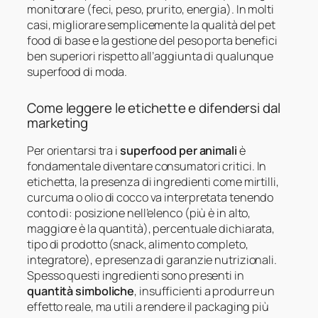
monitorare (feci, peso, prurito, energia). In molti
casi, migliorare semplicemente la qualità del pet
food di base e la gestione del peso porta benefici
ben superiori rispetto all’aggiunta di qualunque
superfood di moda.
Come leggere le etichette e difendersi dal
marketing
Per orientarsi tra i
superfood per animali
è
fondamentale diventare consumatori critici. In
etichetta, la presenza di ingredienti come mirtilli,
curcuma o olio di cocco va interpretata tenendo
conto di: posizione nell’elenco (più è in alto,
maggiore è la quantità), percentuale dichiarata,
tipo di prodotto (snack, alimento completo,
integratore), e presenza di garanzie nutrizionali.
Spesso questi ingredienti sono presenti in
quantità simboliche
, insufficienti a produrre un
effetto reale, ma utili a rendere il packaging più