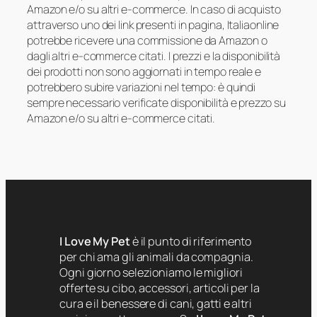
Amazon e/o su altri e-commerce. In caso di acquisto
attraverso uno dei link presenti in pagina, Italiaonline
potrebbe ricevere una commissione da Amazon o
dagli altri e-commerce citati. I prezzi e la disponibilità
dei prodotti non sono aggiornati in tempo reale e
potrebbero subire variazioni nel tempo: è quindi
sempre necessario verificate disponibilità e prezzo su
Amazon e/o su altri e-commerce citati.
I Love My Pet
è il punto di riferimento
per chi ama gli animali da compagnia.
Ogni giorno selezioniamo le migliori
offerte su cibo, accessori, articoli per la
cura e il benessere di cani, gatti e altri