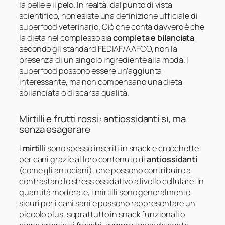
la pelle e il pelo. In realtà, dal punto di vista
scientifico, non esiste una definizione ufficiale di
superfood veterinario. Ciò che conta davvero è che
la dieta nel complesso sia
completa e bilanciata
secondo gli standard FEDIAF/AAFCO, non la
presenza di un singolo ingrediente alla moda. I
superfood possono essere un’aggiunta
interessante, ma non compensano una dieta
sbilanciata o di scarsa qualità.
Mirtilli e frutti rossi: antiossidanti sì, ma
senza esagerare
I
mirtilli
sono spesso inseriti in snack e crocchette
per cani grazie al loro contenuto di
antiossidanti
(come gli antociani), che possono contribuire a
contrastare lo stress ossidativo a livello cellulare. In
quantità moderate, i mirtilli sono generalmente
sicuri per i cani sani e possono rappresentare un
piccolo plus, soprattutto in snack funzionali o