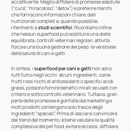
accattivante. Meglio diffidare di promesse assolute
(“cura”, “miracoloso”, “detox”) e preferire marchi
che forniscono informazioni chiare, dati
nutrizionali completi e, quando possibile,
riferimenti a
studi scientifici
. Ricordiamo infine
che nessun superfood può sostituire una dieta
equilibrata, controlli veterinari regolari, attività
fisica e una buona gestione del peso: la vera base
della salute di cani e gatti.
In sintesi, i
superfood per cani e gatti
non sono
tutti fumo negli occhi: alcuni ingredienti, come
frutti rossi ricchi di antiossidanti o specifici acidi
grassi, possono fornire benefici mirati se usati con
criterio e sotto controllo veterinario. Tuttavia, gran
parte delle promesse è gonfiata dal marketing e
molti prodotti contengono solo tracce degli
ingredienti “speciali”. Prima di lasciarsi convincere
dal trend del momento, è bene valutare la qualità
complessiva del pet food, evitare eccessi, diffidare