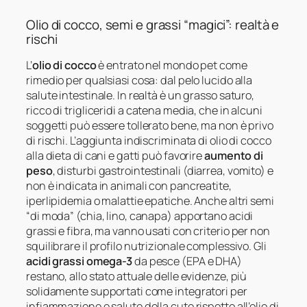
Olio di cocco, semi e grassi “magici”: realtà e
rischi
L’
olio di cocco
è entrato nel mondo pet come
rimedio per qualsiasi cosa: dal pelo lucido alla
salute intestinale. In realtà è un grasso saturo,
ricco di trigliceridi a catena media, che in alcuni
soggetti può essere tollerato bene, ma non è privo
di rischi. L’aggiunta indiscriminata di olio di cocco
alla dieta di cani e gatti può favorire
aumento di
peso
, disturbi gastrointestinali (diarrea, vomito) e
non è indicata in animali con pancreatite,
iperlipidemia o malattie epatiche. Anche altri semi
“di moda” (chia, lino, canapa) apportano acidi
grassi e fibra, ma vanno usati con criterio per non
squilibrare il profilo nutrizionale complessivo. Gli
acidi grassi omega-3
da pesce (EPA e DHA)
restano, allo stato attuale delle evidenze, più
solidamente supportati come integratori per
infiammazione e salute della cute rispetto all’olio di