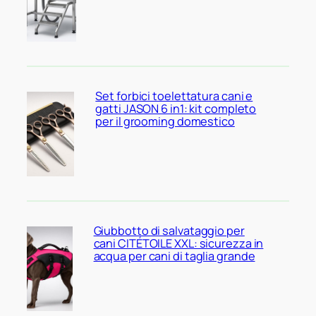
Set forbici toelettatura cani e
gatti JASON 6 in1: kit completo
per il grooming domestico
Giubbotto di salvataggio per
cani CITÉTOILE XXL: sicurezza in
acqua per cani di taglia grande