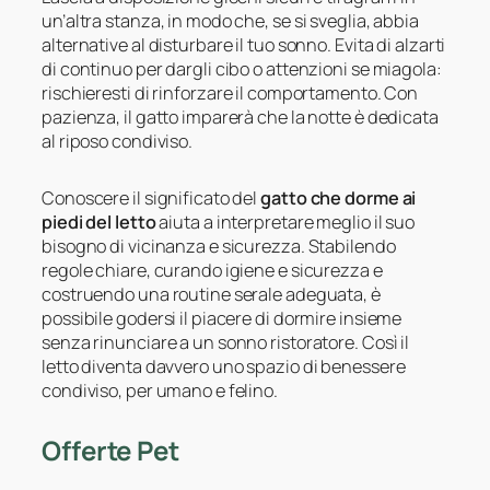
un’altra stanza, in modo che, se si sveglia, abbia
alternative al disturbare il tuo sonno. Evita di alzarti
di continuo per dargli cibo o attenzioni se miagola:
rischieresti di rinforzare il comportamento. Con
pazienza, il gatto imparerà che la notte è dedicata
al riposo condiviso.
Conoscere il significato del
gatto che dorme ai
piedi del letto
aiuta a interpretare meglio il suo
bisogno di vicinanza e sicurezza. Stabilendo
regole chiare, curando igiene e sicurezza e
costruendo una routine serale adeguata, è
possibile godersi il piacere di dormire insieme
senza rinunciare a un sonno ristoratore. Così il
letto diventa davvero uno spazio di benessere
condiviso, per umano e felino.
Offerte Pet