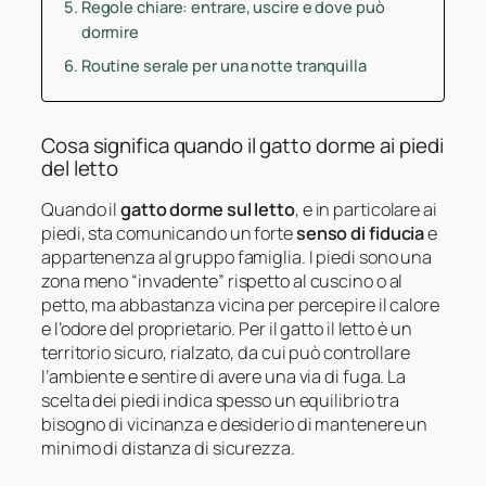
Regole chiare: entrare, uscire e dove può
dormire
Routine serale per una notte tranquilla
Cosa significa quando il gatto dorme ai piedi
del letto
Quando il
gatto dorme sul letto
, e in particolare ai
piedi, sta comunicando un forte
senso di fiducia
e
appartenenza al gruppo famiglia. I piedi sono una
zona meno “invadente” rispetto al cuscino o al
petto, ma abbastanza vicina per percepire il calore
e l’odore del proprietario. Per il gatto il letto è un
territorio sicuro, rialzato, da cui può controllare
l’ambiente e sentire di avere una via di fuga. La
scelta dei piedi indica spesso un equilibrio tra
bisogno di vicinanza e desiderio di mantenere un
minimo di distanza di sicurezza.