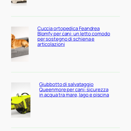
Cuccia ortopedica Feandrea
Blomfy per cani: un letto comodo
per sostegno di schiena e
articolazioni
Giubbotto di salvataggio
Queenmore per cani: sicurezza
in acqua tra mare, lago e piscina