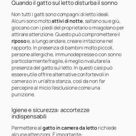
Quando il gatto sul letto disturba il sonno
Non tutti i gatti sono compagni di letto ideali.
Alcuni sono molto
attivi di notte
, saltano su e giù,
giocano con i piedi del proprietario o miagolano per
attirare attenzione. Questo può compromettere il
riposo
e, a lungo andare, creare irritazione nel
rapporto. In presenza di bambini molto piccoli,
persone allergiche, immunodepresse o con sonno
particolarmente fragile, è meglio rivalutare la
presenza del gatto sul letto. In questi casi può
essere utile offrire alternative confortevoli in
camera o in un’altra stanza, così da non far
percepire al micio l’esclusione come una
punizione.
Igiene e sicurezza: accortezze
indispensabili
Permettere al
gatto in camera da letto
richiede
alcune attenzioni. È importante: