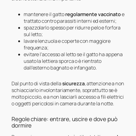
mantenere il gatto
regolarmente vaccinato
e
trattato contro parassiti interni ed esterni;
spazzolarlo spesso per ridurre pelo e forfora
sul letto;
lavare lenzuola e coperte con maggiore
frequenza;
evitare l’accesso al letto se il gatto ha appena
usato la lettiera sporca o è rientrato
dall’esterno bagnato e infangato.
Dal punto di vista della
sicurezza
, attenzione a non
schiacciarlo involontariamente, soprattutto se è
molto piccolo, e a non lasciarli accesso a fili elettrici
o oggetti pericolosi in camera durante la notte.
Regole chiare: entrare, uscire e dove può
dormire