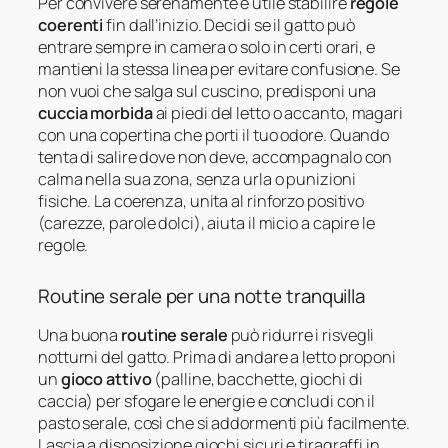
Per convivere serenamente è utile stabilire
regole
coerenti
fin dall’inizio. Decidi se il gatto può
entrare sempre in camera o solo in certi orari, e
mantieni la stessa linea per evitare confusione. Se
non vuoi che salga sul cuscino, predisponi una
cuccia morbida
ai piedi del letto o accanto, magari
con una copertina che porti il tuo odore. Quando
tenta di salire dove non deve, accompagnalo con
calma nella sua zona, senza urla o punizioni
fisiche. La coerenza, unita al rinforzo positivo
(carezze, parole dolci), aiuta il micio a capire le
regole.
Routine serale per una notte tranquilla
Una buona
routine serale
può ridurre i risvegli
notturni del gatto. Prima di andare a letto proponi
un
gioco attivo
(palline, bacchette, giochi di
caccia) per sfogare le energie e concludi con il
pasto serale, così che si addormenti più facilmente.
Lascia a disposizione giochi sicuri e tiragraffi in