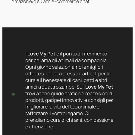
Amazon e/o su altri e-commerce citati.
I Love My Pet
è il punto di riferimento
per chi ama gli animali da compagnia.
Ogni giorno selezioniamo le migliori
offerte su cibo, accessori, articoli per la
cura e il benessere di cani, gatti e altri
amici a quattro zampe. Su
I Love My Pet
trovi anche guide pratiche, recensioni di
prodotti, gadget innovativi e consigli per
migliorare la vita del tuo animale e
rafforzare il vostro legame. Ci
prendiamo cura di chi ami, con passione
e attenzione.