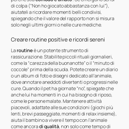
di colpa (“Non ho giocato abbastanza con lui”),
aiutateli a ricordare momenti belli condivisi,
spiegando che il valore del rapporto non si misura
solo negli ultimi giorni o nelle cure mediche.
Creare routine positive e ricordi sereni
La
routine
è un potente strumento di
rassicurazione. Stabilite piccoli rituali giornalieri,
come la “carezza della buonanotte” o il “minuto di
coccole” prima della scuola. Potete creare un diario
o un album di foto e disegni dedicato all’animale,
dove annotare aneddoti divertenti o progressi nelle
cure. Quando il pet ha giornate “no”, spiegate che
anche lui ha momenti in cui ha bisogno di riposo,
come le persone malate. Mantenere attività
piacevoli, adattate alle sue condizioni (giochi più
lenti, brevi passeggiate, momenti di relax insieme),
aiuta il bambino a vivere il tempo con l’animale
come ancora
di qualità
, non solo come tempo di