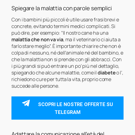
Spiegare la malattia con parole semplici
Con i bambini più piccoli è utile usare frasi brevi e
concrete, evitando termini medici complicati. Si
può dire, per esempio: “Il nostro cane ha una
malattia che non va via
, ma il veterinario ci aiuta a
farlo stare meglio”. È importante chiarire che non è
colpa di nessuno, né dell’animale né del bambino, e
che la malattia non si prende con gli abbracci. Con
i più grandi si può entrare un po’ più nel dettaglio,
spiegando che alcune malattie, come il
diabete
o l’
,
richiedono cure per tutta la vita, proprio come
succede alle persone.
SCOPRI LE NOSTRE OFFERTE SU
TELEGRAM
Adattare la comunicazione all’età del