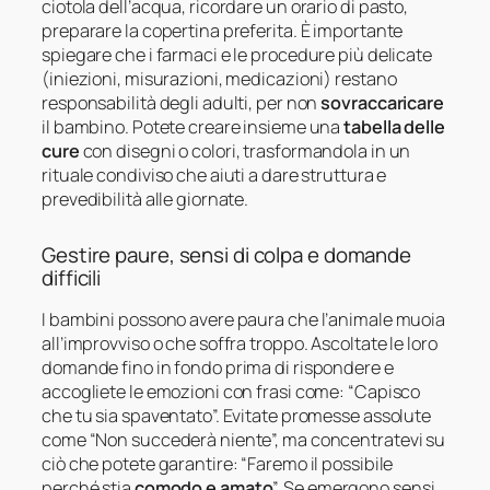
ciotola dell’acqua, ricordare un orario di pasto,
preparare la copertina preferita. È importante
spiegare che i farmaci e le procedure più delicate
(iniezioni, misurazioni, medicazioni) restano
responsabilità degli adulti, per non
sovraccaricare
il bambino. Potete creare insieme una
tabella delle
cure
con disegni o colori, trasformandola in un
rituale condiviso che aiuti a dare struttura e
prevedibilità alle giornate.
Gestire paure, sensi di colpa e domande
difficili
I bambini possono avere paura che l’animale muoia
all’improvviso o che soffra troppo. Ascoltate le loro
domande fino in fondo prima di rispondere e
accogliete le emozioni con frasi come: “Capisco
che tu sia spaventato”. Evitate promesse assolute
come “Non succederà niente”, ma concentratevi su
ciò che potete garantire: “Faremo il possibile
perché stia
comodo e amato
”. Se emergono sensi