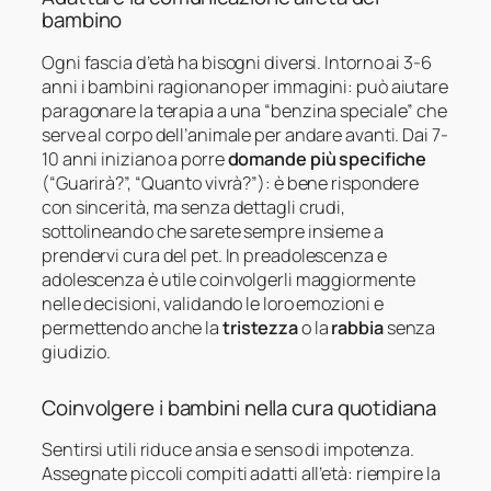
bambino
Ogni fascia d’età ha bisogni diversi. Intorno ai 3-6
anni i bambini ragionano per immagini: può aiutare
paragonare la terapia a una “benzina speciale” che
serve al corpo dell’animale per andare avanti. Dai 7-
10 anni iniziano a porre
domande più specifiche
(“Guarirà?”, “Quanto vivrà?”): è bene rispondere
con sincerità, ma senza dettagli crudi,
sottolineando che sarete sempre insieme a
prendervi cura del pet. In preadolescenza e
adolescenza è utile coinvolgerli maggiormente
nelle decisioni, validando le loro emozioni e
permettendo anche la
tristezza
o la
rabbia
senza
giudizio.
Coinvolgere i bambini nella cura quotidiana
Sentirsi utili riduce ansia e senso di impotenza.
Assegnate piccoli compiti adatti all’età: riempire la