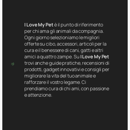
I Love My Pet
è il punto di riferimento
per chi ama gli animali da compagnia.
Ogni giorno selezioniamo le migliori
offerte su cibo, accessori, articoli per la
cura e il benessere di cani, gatti e altri
amici a quattro zampe. Su
I Love My Pet
trovi anche guide pratiche, recensioni di
prodotti, gadget innovativi e consigli per
migliorare la vita del tuo animale e
rafforzare il vostro legame. Ci
prendiamo cura di chi ami, con passione
e attenzione.