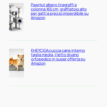
PawHut albero tiragraffi a
colonna 165 cm, graffiatoio alto
per gatti a prezzo imperdibile su
Amazon
EHEYCIGA cuccia cane interno
taglia media, il letto divano
ortopedico in super offerta su
Amazon