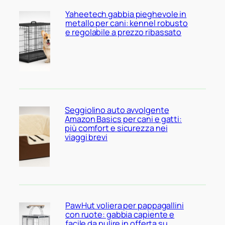
Yaheetech gabbia pieghevole in
metallo per cani: kennel robusto
e regolabile a prezzo ribassato
Seggiolino auto avvolgente
Amazon Basics per cani e gatti:
più comfort e sicurezza nei
viaggi brevi
PawHut voliera per pappagallini
con ruote: gabbia capiente e
facile da pulire in offerta su