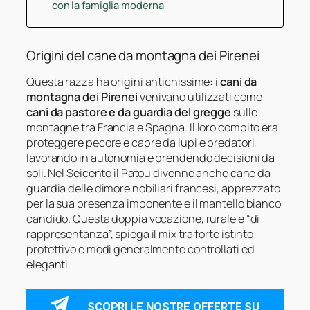
con la famiglia moderna
Origini del cane da montagna dei Pirenei
Questa razza ha origini antichissime: i
cani da
montagna dei Pirenei
venivano utilizzati come
cani da pastore e da guardia del gregge
sulle
montagne tra Francia e Spagna. Il loro compito era
proteggere pecore e capre da lupi e predatori,
lavorando in autonomia e prendendo decisioni da
soli. Nel Seicento il Patou divenne anche cane da
guardia delle dimore nobiliari francesi, apprezzato
per la sua presenza imponente e il mantello bianco
candido. Questa doppia vocazione, rurale e “di
rappresentanza”, spiega il mix tra forte istinto
protettivo e modi generalmente controllati ed
eleganti.
SCOPRI LE NOSTRE OFFERTE SU