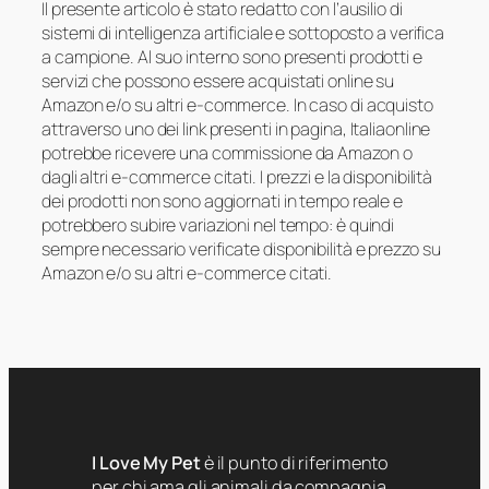
Il presente articolo è stato redatto con l’ausilio di
sistemi di intelligenza artificiale e sottoposto a verifica
a campione. Al suo interno sono presenti prodotti e
servizi che possono essere acquistati online su
Amazon e/o su altri e-commerce. In caso di acquisto
attraverso uno dei link presenti in pagina, Italiaonline
potrebbe ricevere una commissione da Amazon o
dagli altri e-commerce citati. I prezzi e la disponibilità
dei prodotti non sono aggiornati in tempo reale e
potrebbero subire variazioni nel tempo: è quindi
sempre necessario verificate disponibilità e prezzo su
Amazon e/o su altri e-commerce citati.
I Love My Pet
è il punto di riferimento
per chi ama gli animali da compagnia.