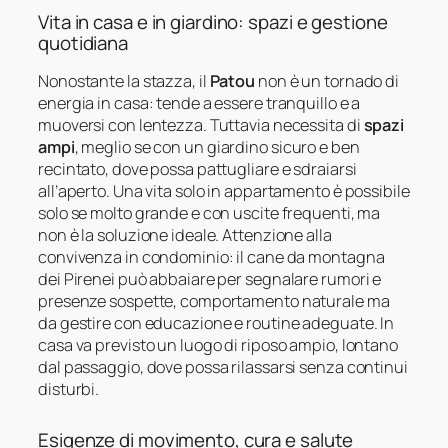
Vita in casa e in giardino: spazi e gestione
quotidiana
Nonostante la stazza, il
Patou
non è un tornado di
energia in casa: tende a essere tranquillo e a
muoversi con lentezza. Tuttavia necessita di
spazi
ampi
, meglio se con un giardino sicuro e ben
recintato, dove possa pattugliare e sdraiarsi
all’aperto. Una vita solo in appartamento è possibile
solo se molto grande e con uscite frequenti, ma
non è la soluzione ideale. Attenzione alla
convivenza in condominio: il cane da montagna
dei Pirenei può abbaiare per segnalare rumori e
presenze sospette, comportamento naturale ma
da gestire con educazione e routine adeguate. In
casa va previsto un luogo di riposo ampio, lontano
dal passaggio, dove possa rilassarsi senza continui
disturbi.
Esigenze di movimento, cura e salute