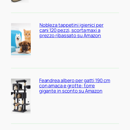
Nobleza tappetini igienici per
cani 120 pezzi, scorta maxi a
prezzo ribassato su Amazon
Feandrea albero per gatti 190 cm
con amaca e grotte: torre
gigante in sconto su Amazon