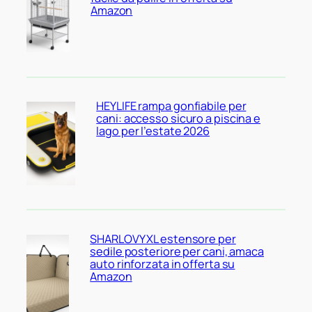
Amazon
HEYLIFE rampa gonfiabile per
cani: accesso sicuro a piscina e
lago per l’estate 2026
SHARLOVY XL estensore per
sedile posteriore per cani, amaca
auto rinforzata in offerta su
Amazon