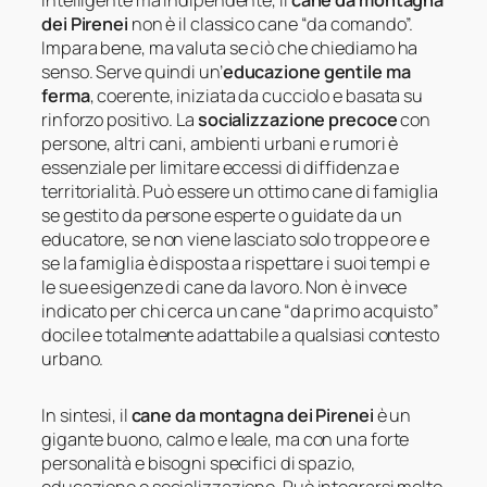
Intelligente ma indipendente, il
cane da montagna
dei Pirenei
non è il classico cane “da comando”.
Impara bene, ma valuta se ciò che chiediamo ha
senso. Serve quindi un’
educazione gentile ma
ferma
, coerente, iniziata da cucciolo e basata su
rinforzo positivo. La
socializzazione precoce
con
persone, altri cani, ambienti urbani e rumori è
essenziale per limitare eccessi di diffidenza e
territorialità. Può essere un ottimo cane di famiglia
se gestito da persone esperte o guidate da un
educatore, se non viene lasciato solo troppe ore e
se la famiglia è disposta a rispettare i suoi tempi e
le sue esigenze di cane da lavoro. Non è invece
indicato per chi cerca un cane “da primo acquisto”
docile e totalmente adattabile a qualsiasi contesto
urbano.
In sintesi, il
cane da montagna dei Pirenei
è un
gigante buono, calmo e leale, ma con una forte
personalità e bisogni specifici di spazio,