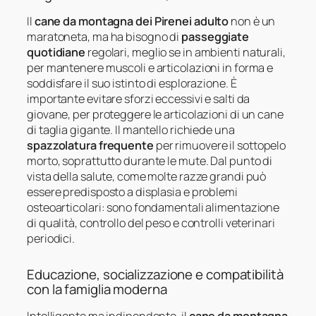
Il
cane da montagna dei Pirenei adulto
non è un
maratoneta, ma ha bisogno di
passeggiate
quotidiane
regolari, meglio se in ambienti naturali,
per mantenere muscoli e articolazioni in forma e
soddisfare il suo istinto di esplorazione. È
importante evitare sforzi eccessivi e salti da
giovane, per proteggere le articolazioni di un cane
di taglia gigante. Il mantello richiede una
spazzolatura frequente
per rimuovere il sottopelo
morto, soprattutto durante le mute. Dal punto di
vista della salute, come molte razze grandi può
essere predisposto a displasia e problemi
osteoarticolari: sono fondamentali alimentazione
di qualità, controllo del peso e controlli veterinari
periodici.
Educazione, socializzazione e compatibilità
con la famiglia moderna