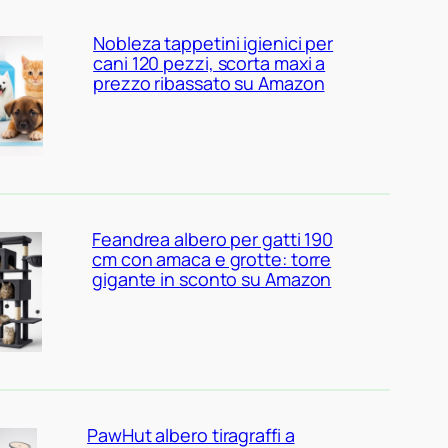
Nobleza tappetini igienici per
cani 120 pezzi, scorta maxi a
prezzo ribassato su Amazon
Feandrea albero per gatti 190
cm con amaca e grotte: torre
gigante in sconto su Amazon
PawHut albero tiragraffi a