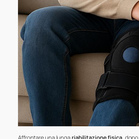
Affrontare una lunga
riabilitazione fisica
, dopo