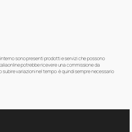
suo interno sono presenti prodotti e servizi che possono
 Italiaonline potrebbe ricevere una commissione da
ero subire variazioni nel tempo: è quindi sempre necessario