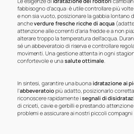
Le esigenze di
idratazione dei roditori
cambiano 
fabbisogno d’acqua: è utile controllare più volt
e non sia vuoto, posizionare la gabbia lontano dall
anche
verdure fresche ricche di acqua
(adatte
attenzione alle correnti d’aria fredde e a non pia
alterare troppo la temperatura dell’acqua. Duran
sé un abbeveratoio di riserva e controllare rego
movimenti. Una gestione attenta in ogni stagione 
confortevole e una
salute ottimale
.
In sintesi, garantire una buona
idratazione ai p
l’
abbeveratoio
più adatto, posizionarlo corrett
riconoscere rapidamente i
segnali di disidrata
di criceti, cavie e gerbilli e prestando attenzion
problemi e assicurare ai nostri piccoli compagni