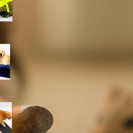
lago e piscina
Coperta impermeabile
Dreamzie per cani e gatti:
proteggere divano e letto con
un telo morbido e lavabile
Rampa iPetba per cani grandi:
accesso sicuro a letto e
divano senza stress per le
articolazioni