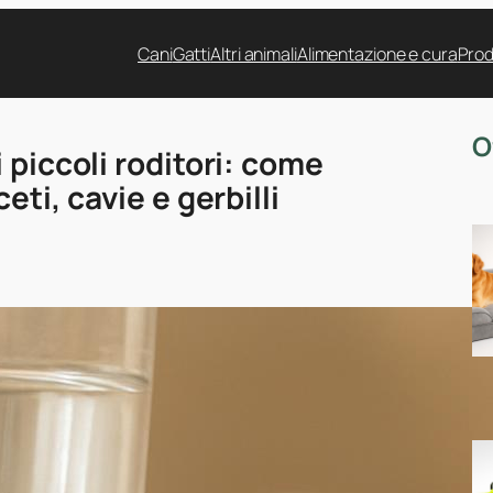
Cani
Gatti
Altri animali
Alimentazione e cura
Prod
O
 piccoli roditori: come
eti, cavie e gerbilli