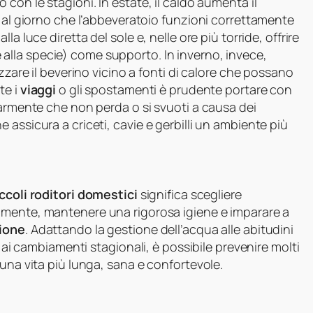
con le stagioni. In estate, il caldo aumenta il
e al giorno che l’abbeveratoio funzioni correttamente
a luce diretta del sole e, nelle ore più torride, offrire
 alla specie) come supporto. In inverno, invece,
zzare il beverino vicino a fonti di calore che possano
te i
viaggi
o gli spostamenti è prudente portare con
larmente che non perda o si svuoti a causa dei
assicura a criceti, cavie e gerbilli un ambiente più
iccoli roditori domestici
significa scegliere
amente, mantenere una rigorosa igiene e imparare a
zione
. Adattando la gestione dell’acqua alle abitudini
e ai cambiamenti stagionali, è possibile prevenire molti
 una vita più lunga, sana e confortevole.