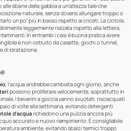
 alle sbarre della gabbia a un’altezza tale che
posizione naturale, senza doversi allungare troppo o
rlo un po’ più in basso rispetto ai criceti. La ciotola,
bilmente leggermente rialzata rispetto alla lettiera,
contaminanti. In entrambi i casi è buona pratica avere
gibile e non ostruito da casette, giochi o tunnel,
e di idratazione.
ne
oio
, l’acqua andrebbe cambiata ogni giorno, anche
teri
possono proliferare velocemente, soprattutto in
imale. I beverini a goccia vanno svuotati, risciacquati
aio di volte alla settimana, evitando detergenti
otole d’acqua
richiedono una pulizia ancora più
ciacquo accurato e nuovo riempimento. È consigliabile
mperatura ambiente, evitando sbalzi termici troppo