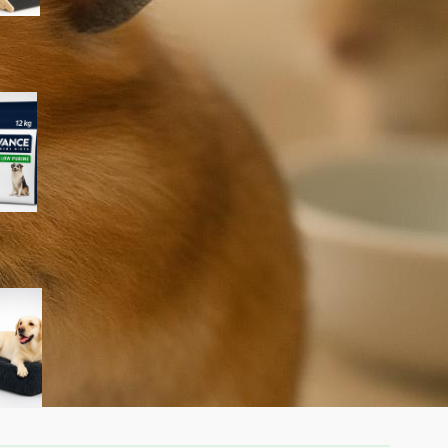
Advance Veterinary Diets
Urinary Low Purine per cani:
quando può aiutare davvero i
problemi urinari
KSIIA cuscino XL per cani
taglia grande: materassino
morbido e lavabile ideale per
l’interno