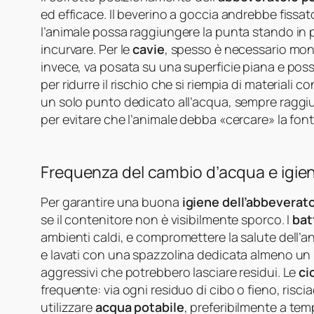
ed efficace. Il beverino a goccia andrebbe fissato
l’animale possa raggiungere la punta stando in 
incurvare. Per le
cavie
, spesso è necessario monta
invece, va posata su una superficie piana e possi
per ridurre il rischio che si riempia di materiali 
un solo punto dedicato all’acqua, sempre raggiun
per evitare che l’animale debba «cercare» la font
Frequenza del cambio d’acqua e igie
Per garantire una buona
igiene dell’abbeverat
se il contenitore non è visibilmente sporco. I
bat
ambienti caldi, e compromettere la salute dell’an
e lavati con una spazzolina dedicata almeno un p
aggressivi che potrebbero lasciare residui. Le
ci
frequente: via ogni residuo di cibo o fieno, ris
utilizzare
acqua potabile
, preferibilmente a te