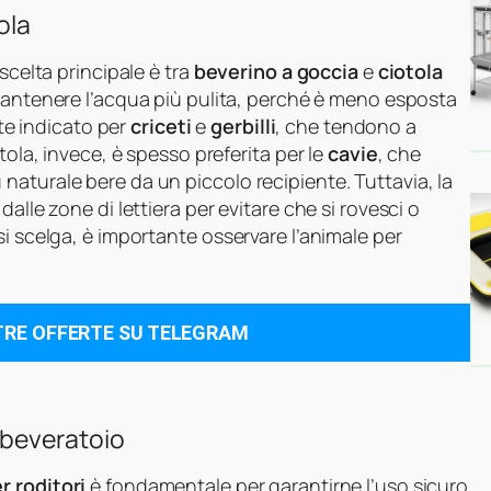
ola
scelta principale è tra
beverino a goccia
e
ciotola
i mantenere l’acqua più pulita, perché è meno esposta
nte indicato per
criceti
e
gerbilli
, che tendono a
tola, invece, è spesso preferita per le
cavie
, che
aturale bere da un piccolo recipiente. Tuttavia, la
alle zone di lettiera per evitare che si rovesci o
si scelga, è importante osservare l’animale per
TRE OFFERTE SU TELEGRAM
bbeveratoio
r roditori
è fondamentale per garantirne l’uso sicuro