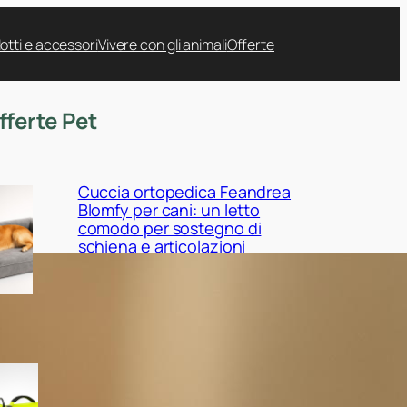
otti e accessori
Vivere con gli animali
Offerte
fferte Pet
Cuccia ortopedica Feandrea
Blomfy per cani: un letto
comodo per sostegno di
schiena e articolazioni
Giubbotto di salvataggio
Queenmore per cani:
sicurezza in acqua tra mare,