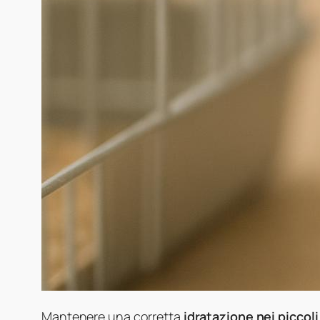
Mantenere una corretta
idratazione nei piccoli