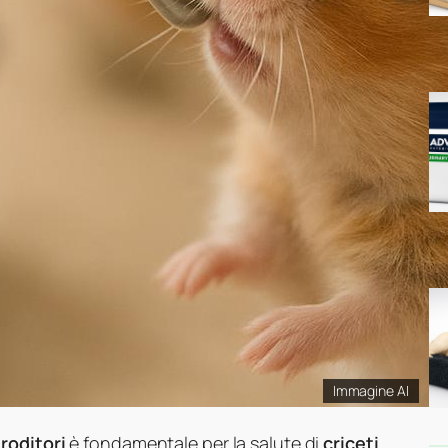
Immagine AI
 roditori
è fondamentale per la salute di
criceti
,