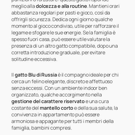
meglio alla
dolcezza e alla routine
. Mantieni orari
abbastanza regolari per pasti e gioco, così da
offrirgli sicurezza. Dedica ogni giorno qualche
momento al gioco condiviso, utile per rafforzare il
legame e sfogare le sue energie. Se la famiglia è
spesso fuori casa, può essere utile valutare la
presenza di un altro gatto compatibile, dopo una
corretta introduzione graduale, per evitare
solitudine eccessiva.
Il
gatto Blu di Russia
è il compagno ideale per chi
cerca un felino elegante, discreto e affettuoso
senza eccessi. Con un ambiente indoor ben
organizzato, qualche accorgimento nella
gestione del carattere riservato
e una cura
costante del
mantello corto
e della sua salute, la
convivenza in appartamento può essere
armoniosa e appagante per tutti i membri della
famiglia, bambini compresi.