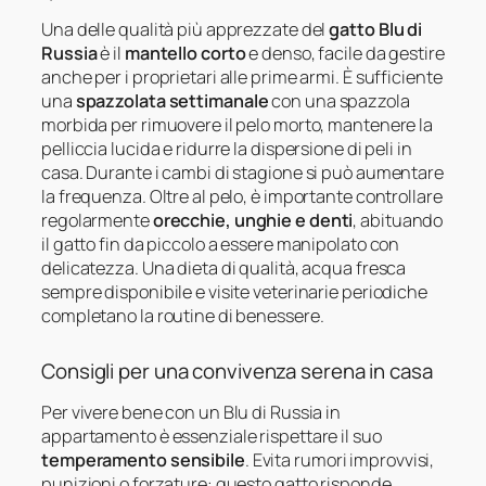
Una delle qualità più apprezzate del
gatto Blu di
Russia
è il
mantello corto
e denso, facile da gestire
anche per i proprietari alle prime armi. È sufficiente
una
spazzolata settimanale
con una spazzola
morbida per rimuovere il pelo morto, mantenere la
pelliccia lucida e ridurre la dispersione di peli in
casa. Durante i cambi di stagione si può aumentare
la frequenza. Oltre al pelo, è importante controllare
regolarmente
orecchie, unghie e denti
, abituando
il gatto fin da piccolo a essere manipolato con
delicatezza. Una dieta di qualità, acqua fresca
sempre disponibile e visite veterinarie periodiche
completano la routine di benessere.
Consigli per una convivenza serena in casa
Per vivere bene con un Blu di Russia in
appartamento è essenziale rispettare il suo
temperamento sensibile
. Evita rumori improvvisi,
punizioni o forzature: questo gatto risponde