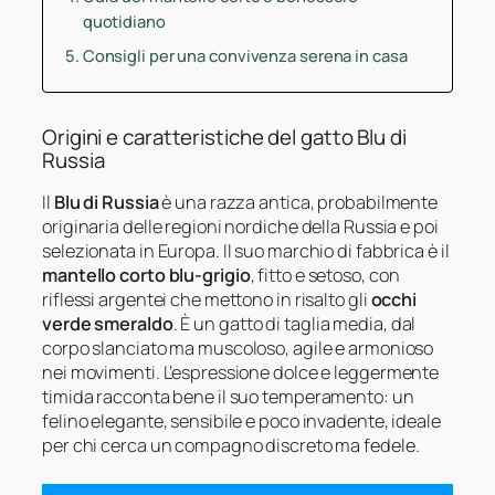
quotidiano
Consigli per una convivenza serena in casa
Origini e caratteristiche del gatto Blu di
Russia
Il
Blu di Russia
è una razza antica, probabilmente
originaria delle regioni nordiche della Russia e poi
selezionata in Europa. Il suo marchio di fabbrica è il
mantello corto blu-grigio
, fitto e setoso, con
riflessi argentei che mettono in risalto gli
occhi
verde smeraldo
. È un gatto di taglia media, dal
corpo slanciato ma muscoloso, agile e armonioso
nei movimenti. L’espressione dolce e leggermente
timida racconta bene il suo temperamento: un
felino elegante, sensibile e poco invadente, ideale
per chi cerca un compagno discreto ma fedele.