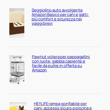
Seggiolino auto avvolgente
Amazon Basics per cani e gatti:
più comfort e sicurezza nei
viaggi brevi
PawHut voliera per pappagallini
con ruote: gabbia capiente e
facile da pulire in offerta su
Amazon
HEYLIFE rampa gonfiabile per
cani: accesso sicuro a piscina e