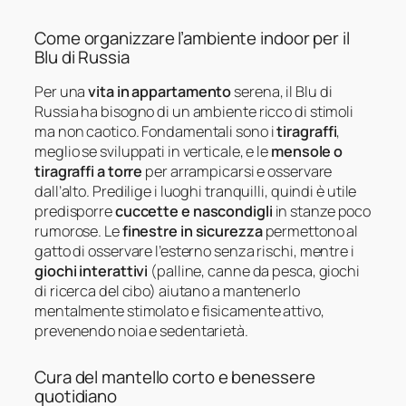
Come organizzare l’ambiente indoor per il
Blu di Russia
Per una
vita in appartamento
serena, il Blu di
Russia ha bisogno di un ambiente ricco di stimoli
ma non caotico. Fondamentali sono i
tiragraffi
,
meglio se sviluppati in verticale, e le
mensole o
tiragraffi a torre
per arrampicarsi e osservare
dall’alto. Predilige i luoghi tranquilli, quindi è utile
predisporre
cuccette e nascondigli
in stanze poco
rumorose. Le
finestre in sicurezza
permettono al
gatto di osservare l’esterno senza rischi, mentre i
giochi interattivi
(palline, canne da pesca, giochi
di ricerca del cibo) aiutano a mantenerlo
mentalmente stimolato e fisicamente attivo,
prevenendo noia e sedentarietà.
Cura del mantello corto e benessere
quotidiano