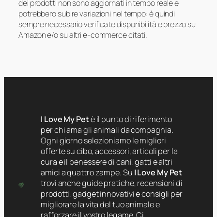
dei prodotti non sono aggiornati in tempo reale e
potrebbero subire variazioni nel tempo: è quindi
sempre necessario verificate disponibilità e prezzo su
Amazon e/o su altri e-commerce citati.
I Love My Pet
è il punto di riferimento
per chi ama gli animali da compagnia.
Ogni giorno selezioniamo le migliori
offerte su cibo, accessori, articoli per la
cura e il benessere di cani, gatti e altri
amici a quattro zampe. Su
I Love My Pet
trovi anche guide pratiche, recensioni di
prodotti, gadget innovativi e consigli per
migliorare la vita del tuo animale e
rafforzare il vostro legame. Ci