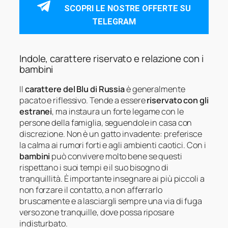
SCOPRI LE NOSTRE OFFERTE SU
TELEGRAM
Indole, carattere riservato e relazione con i
bambini
Il
carattere del Blu di Russia
è generalmente
pacato e riflessivo. Tende a essere
riservato con gli
estranei
, ma instaura un forte legame con le
persone della famiglia, seguendole in casa con
discrezione. Non è un gatto invadente: preferisce
la calma ai rumori forti e agli ambienti caotici. Con i
bambini
può convivere molto bene se questi
rispettano i suoi tempi e il suo bisogno di
tranquillità. È importante insegnare ai più piccoli a
non forzare il contatto, a non afferrarlo
bruscamente e a lasciargli sempre una via di fuga
verso zone tranquille, dove possa riposare
indisturbato.