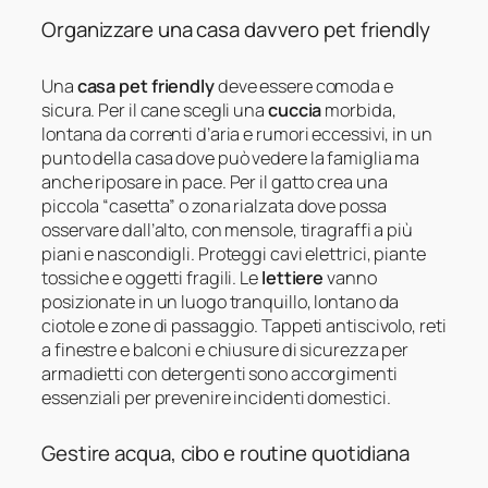
Organizzare una casa davvero pet friendly
Una
casa pet friendly
deve essere comoda e
sicura. Per il cane scegli una
cuccia
morbida,
lontana da correnti d’aria e rumori eccessivi, in un
punto della casa dove può vedere la famiglia ma
anche riposare in pace. Per il gatto crea una
piccola “casetta” o zona rialzata dove possa
osservare dall’alto, con mensole, tiragraffi a più
piani e nascondigli. Proteggi cavi elettrici, piante
tossiche e oggetti fragili. Le
lettiere
vanno
posizionate in un luogo tranquillo, lontano da
ciotole e zone di passaggio. Tappeti antiscivolo, reti
a finestre e balconi e chiusure di sicurezza per
armadietti con detergenti sono accorgimenti
essenziali per prevenire incidenti domestici.
Gestire acqua, cibo e routine quotidiana