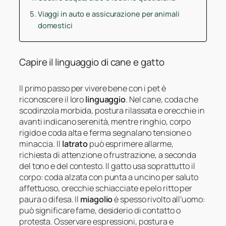
Viaggi in auto e assicurazione per animali
domestici
Capire il linguaggio di cane e gatto
Il primo passo per vivere bene con i pet è
riconoscere il loro
linguaggio
. Nel cane, coda che
scodinzola morbida, postura rilassata e orecchie in
avanti indicano serenità, mentre ringhio, corpo
rigido e coda alta e ferma segnalano tensione o
minaccia. Il
latrato
può esprimere allarme,
richiesta di attenzione o frustrazione, a seconda
del tono e del contesto. Il gatto usa soprattutto il
corpo: coda alzata con punta a uncino per saluto
affettuoso, orecchie schiacciate e pelo ritto per
paura o difesa. Il
miagolio
è spesso rivolto all’uomo:
può significare fame, desiderio di contatto o
protesta. Osservare espressioni, postura e