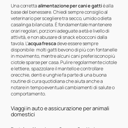
Una corretta
alimentazione per cani e gatti
è alla
base del benessere. Chiedi sempre consiglio al
veterinario per scegliere tra secco, umido o dieta
casalinga bilanciata. È fondamentale mantenere
orari regolari, porzioni adeguate a età e livello di
attività, e non abusare di snack e bocconi dalla
tavola. L’
acqua fresca
deve essere sempre
disponibile: molti gatti bevono di più con fontanelle
in movimento, mentre alcuni cani preferiscono più
ciotole sparse per casa. Pulire regolarmente ciotole
e lettiere, spazzolare il mantello e controllare
orecchie, denti e unghie fa parte di una buona
routine di cura quotidiana che aiuta anche a
notare in tempo eventuali cambiamenti di salute o
comportamento.
Viaggi in auto e assicurazione per animali
domestici