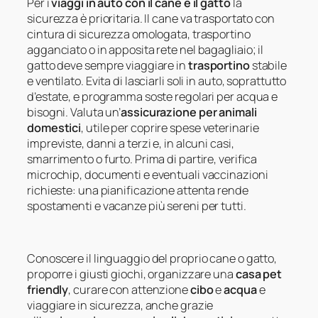
Per i
viaggi in auto con il cane e il gatto
la
sicurezza è prioritaria. Il cane va trasportato con
cintura di sicurezza omologata, trasportino
agganciato o in apposita rete nel bagagliaio; il
gatto deve sempre viaggiare in
trasportino
stabile
e ventilato. Evita di lasciarli soli in auto, soprattutto
d’estate, e programma soste regolari per acqua e
bisogni. Valuta un’
assicurazione per animali
domestici
, utile per coprire spese veterinarie
impreviste, danni a terzi e, in alcuni casi,
smarrimento o furto. Prima di partire, verifica
microchip, documenti e eventuali vaccinazioni
richieste: una pianificazione attenta rende
spostamenti e vacanze più sereni per tutti.
Conoscere il linguaggio del proprio cane o gatto,
proporre i giusti giochi, organizzare una
casa pet
friendly
, curare con attenzione
cibo
e
acqua
e
viaggiare in sicurezza, anche grazie