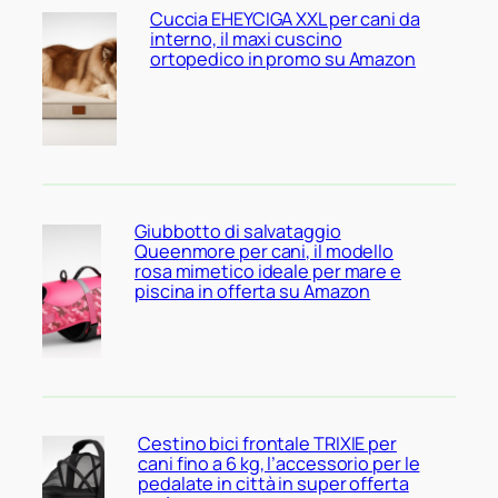
Cuccia EHEYCIGA XXL per cani da
interno, il maxi cuscino
ortopedico in promo su Amazon
Giubbotto di salvataggio
Queenmore per cani, il modello
rosa mimetico ideale per mare e
piscina in offerta su Amazon
Cestino bici frontale TRIXIE per
cani fino a 6 kg, l’accessorio per le
pedalate in città in super offerta