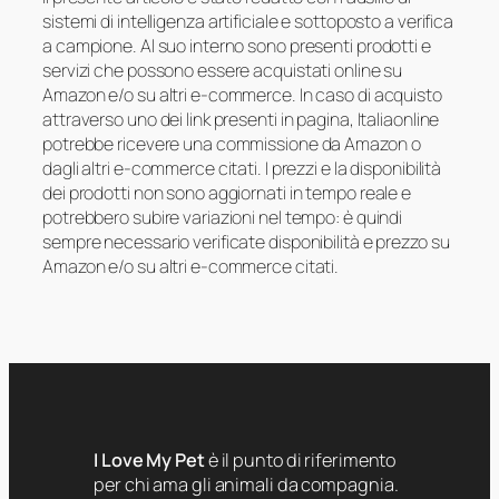
sistemi di intelligenza artificiale e sottoposto a verifica
a campione. Al suo interno sono presenti prodotti e
servizi che possono essere acquistati online su
Amazon e/o su altri e-commerce. In caso di acquisto
attraverso uno dei link presenti in pagina, Italiaonline
potrebbe ricevere una commissione da Amazon o
dagli altri e-commerce citati. I prezzi e la disponibilità
dei prodotti non sono aggiornati in tempo reale e
potrebbero subire variazioni nel tempo: è quindi
sempre necessario verificate disponibilità e prezzo su
Amazon e/o su altri e-commerce citati.
I Love My Pet
è il punto di riferimento
per chi ama gli animali da compagnia.