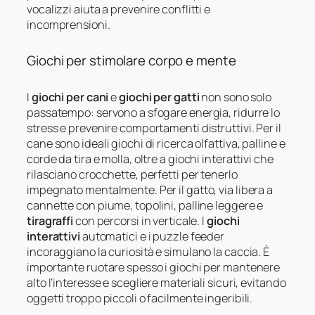
vocalizzi aiuta a prevenire conflitti e
incomprensioni.
Giochi per stimolare corpo e mente
I
giochi per cani
e
giochi per gatti
non sono solo
passatempo: servono a sfogare energia, ridurre lo
stress e prevenire comportamenti distruttivi. Per il
cane sono ideali giochi di ricerca olfattiva, palline e
corde da tira e molla, oltre a giochi interattivi che
rilasciano crocchette, perfetti per tenerlo
impegnato mentalmente. Per il gatto, via libera a
cannette con piume, topolini, palline leggere e
tiragraffi
con percorsi in verticale. I
giochi
interattivi
automatici e i puzzle feeder
incoraggiano la curiosità e simulano la caccia. È
importante ruotare spesso i giochi per mantenere
alto l’interesse e scegliere materiali sicuri, evitando
oggetti troppo piccoli o facilmente ingeribili.