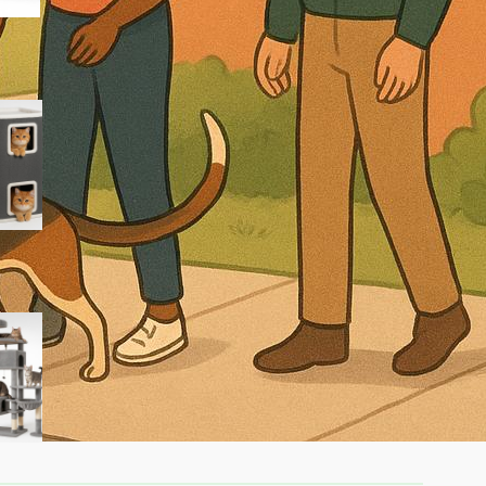
PawHut torre per gatti a 4
livelli: tiragraffi compatto per
arricchire anche i piccoli
appartamenti
Tiragraffi Globlazer XXL da 213
cm, la torre extra alta per gatti
grandi in forte sconto su
Amazon