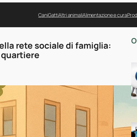
Cani
Gatti
Altri animali
Alimentazione e cura
Prod
O
lla rete sociale di famiglia:
 quartiere