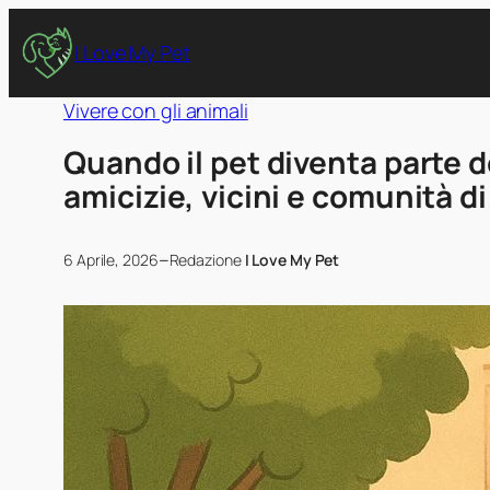
I Love My Pet
Vivere con gli animali
Quando il pet diventa parte de
amicizie, vicini e comunità di
–
6 Aprile, 2026
Redazione
I Love My Pet