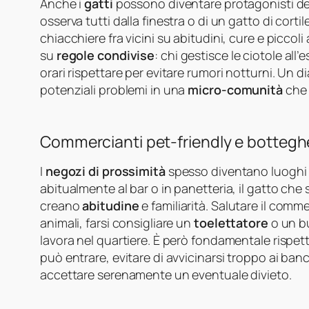
Anche i
gatti
possono diventare protagonisti de
osserva tutti dalla finestra o di un gatto di cort
chiacchiere fra vicini su abitudini, cure e piccoli
su
regole condivise
: chi gestisce le ciotole all
orari rispettare per evitare rumori notturni. Un 
potenziali problemi in una
micro-comunità
che 
Commercianti pet-friendly e botteghe
I
negozi di prossimità
spesso diventano luoghi pri
abitualmente al bar o in panetteria, il gatto che 
creano
abitudine
e familiarità. Salutare il com
animali, farsi consigliare un
toelettatore
o un 
lavora nel quartiere. È però fondamentale rispett
può entrare, evitare di avvicinarsi troppo ai banc
accettare serenamente un eventuale divieto.