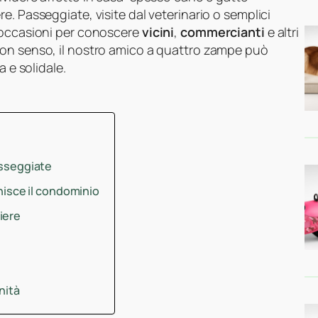
ere. Passeggiate, visite dal veterinario o semplici
n occasioni per conoscere
vicini
,
commercianti
e altri
uon senso, il nostro amico a quattro zampe può
a e solidale.
asseggiate
unisce il condominio
iere
nità