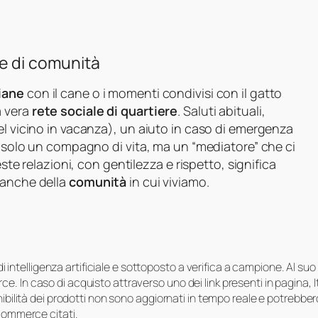
ne di comunità
iane
con il cane o i momenti condivisi con il gatto
a vera
rete sociale di quartiere
. Saluti abituali,
el vicino in vacanza), un aiuto in caso di emergenza
 è solo un compagno di vita, ma un “mediatore” che ci
este relazioni, con gentilezza e rispetto, significa
 anche della
comunità
in cui viviamo.
i di intelligenza artificiale e sottoposto a verifica a campione. Al 
e. In caso di acquisto attraverso uno dei link presenti in pagina,
onibilità dei prodotti non sono aggiornati in tempo reale e potrebb
-commerce citati.