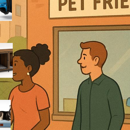
cuccioli e taglie toy
Kennel tavolo XXL in legno e
metallo: la gabbia per cani
che diventa mobile da salotto
Cuccia EHEYCIGA XXL per cani
grandi: letto ortopedico da
interno pensato per
articolazioni delicate