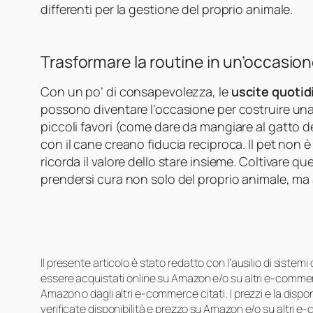
differenti per la gestione del proprio animale.
Trasformare la routine in un’occasio
Con un po’ di consapevolezza, le
uscite quotid
possono diventare l’occasione per costruire un
piccoli favori (come dare da mangiare al gatto d
con il cane creano fiducia reciproca. Il pet non
ricorda il valore dello stare insieme. Coltivare qu
prendersi cura non solo del proprio animale, ma
Il presente articolo è stato redatto con l’ausilio di sistem
essere acquistati online su Amazon e/o su altri e-commerc
Amazon o dagli altri e-commerce citati. I prezzi e la disp
verificate disponibilità e prezzo su Amazon e/o su altri e