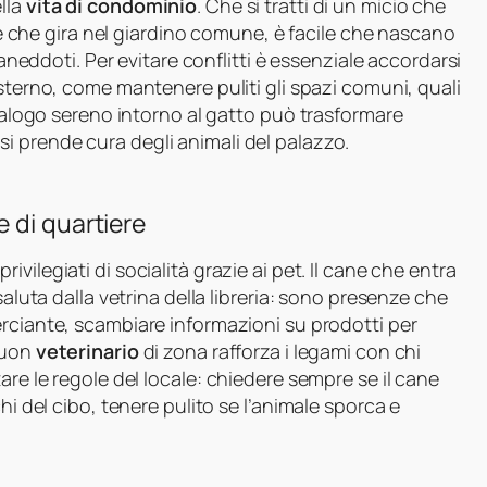
lla
vita di condominio
. Che si tratti di un micio che
ile che gira nel giardino comune, è facile che nascano
 aneddoti. Per evitare conflitti è essenziale accordarsi
’esterno, come mantenere puliti gli spazi comuni, quali
dialogo sereno intorno al gatto può trasformare
si prende cura degli animali del palazzo.
 di quartiere
vilegiati di socialità grazie ai pet. Il cane che entra
saluta dalla vetrina della libreria: sono presenze che
merciante, scambiare informazioni su prodotti per
buon
veterinario
di zona rafforza i legami con chi
are le regole del locale: chiedere sempre se il cane
hi del cibo, tenere pulito se l’animale sporca e