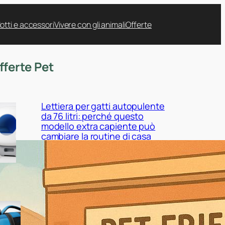
otti e accessori
Vivere con gli animali
Offerte
fferte Pet
Lettiera per gatti autopulente
da 76 litri: perché questo
modello extra capiente può
cambiare la routine di casa
Giubbotto di salvataggio
CITÉTOILE per cani XS:
sicurezza in acqua per