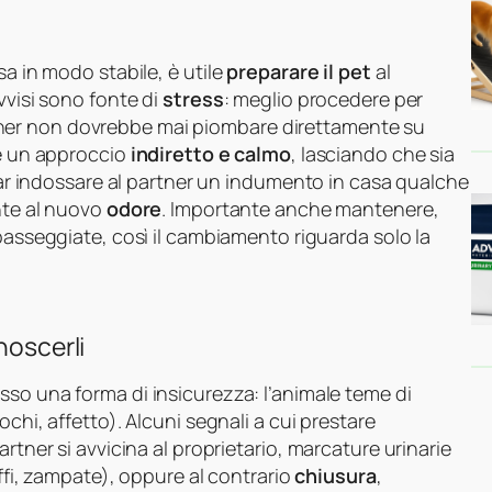
sa in modo stabile, è utile
preparare il pet
al
vvisi sono fonte di
stress
: meglio procedere per
 partner non dovrebbe mai piombare direttamente su
le un approccio
indiretto e calmo
, lasciando che sia
 far indossare al partner un indumento in casa qualche
ente al nuovo
odore
. Importante anche mantenere,
asseggiate, così il cambiamento riguarda solo la
noscerli
sso una forma di insicurezza: l’animale teme di
chi, affetto). Alcuni segnali a cui prestare
rtner si avvicina al proprietario, marcature urinarie
ffi, zampate), oppure al contrario
chiusura
,