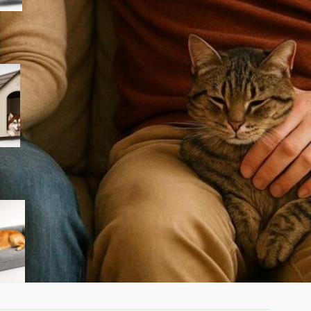
PawHut cuccia per cani da
esterno taglia grande, la
casetta in plastica
impermeabile ora a prezzo
ribassato su Amazon
Cuccia ortopedica Feandrea
Blomfy per cani: un letto
comodo per sostegno di
schiena e articolazioni