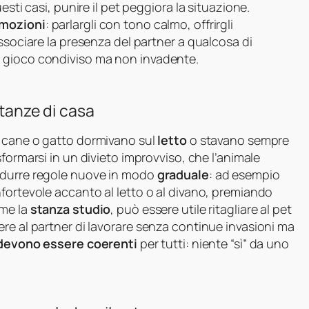
esti casi, punire il pet peggiora la situazione.
emozioni
: parlargli con tono calmo, offrirgli
ssociare la presenza del partner a qualcosa di
 gioco condiviso ma non invadente.
stanze di casa
e cane o gatto dormivano sul
letto
o stavano sempre
sformarsi in un divieto improvviso, che l’animale
odurre regole nuove in modo
graduale
: ad esempio
fortevole accanto al letto o al divano, premiando
ome la
stanza studio
, può essere utile ritagliare al pet
re al partner di lavorare senza continue invasioni ma
devono essere coerenti
per tutti: niente “sì” da uno