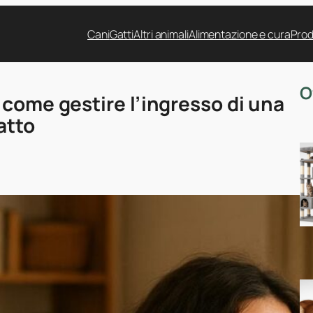
Cani
Gatti
Altri animali
Alimentazione e cura
Prod
O
 come gestire l’ingresso di una
atto