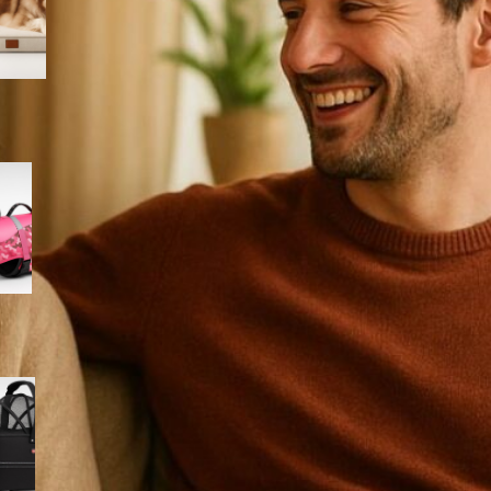
Amazon
Giubbotto di salvataggio
Queenmore per cani, il modello
rosa mimetico ideale per mare
e piscina in offerta su Amazon
Cestino bici frontale TRIXIE per
cani fino a 6 kg, l’accessorio
per le pedalate in città in super
offerta su Amazon