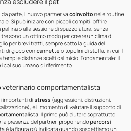
enza escludere il pet
i da parte, il nuovo partner va
coinvolto
nelle routine
e. Si può iniziare con piccoli compiti: offrire
pallina o alla sessione di spazzolatura, senza
 tre sono un ottimo modo per creare un clima di
glio per brevi tratti, sempre sotto la guida del
nti di gioco con
cannette
o topolini di stoffa, in cui il
 tempi e distanze scelti dal micio. Fondamentale: il
vi
col suo umano di riferimento.
 veterinario comportamentalista
i importanti di
stress
(aggressioni, distruzioni,
alizzazione), è il momento di valutare il supporto di
portamentalista
. Il primo può aiutare soprattutto
 o la presenza del partner, proponendo
percorsi
sta è la figura più indicata quando sospettiamo un