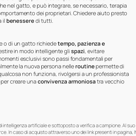
che nel gatto, e può integrare, se necessario, terapia
omportamento dei proprietari. Chiedere aiuto presto
 il
benessere
di tutti.
ne o di un gatto richiede
tempo, pazienza e
gestire in modo intelligente gli
spazi
, evitare
momenti esclusivi sono passi fondamentali per
ualmente la nuova persona nelle
routine
permette di
 qualcosa non funziona, rivolgersi a un professionista
 per creare una
convivenza armoniosa
tra vecchio
i di intelligenza artificiale e sottoposto a verifica a campione. Al 
e. In caso di acquisto attraverso uno dei link presenti in pagina,