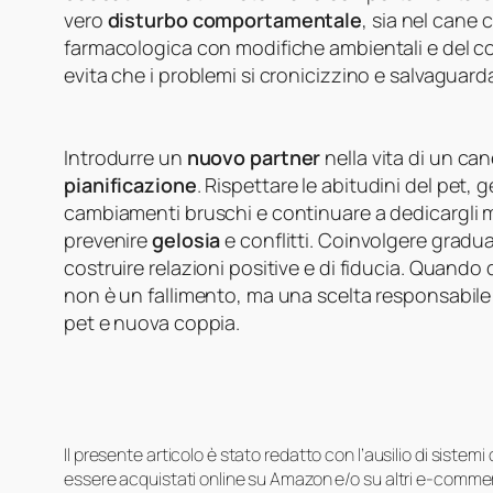
vero
disturbo comportamentale
, sia nel cane 
farmacologica con modifiche ambientali e del c
evita che i problemi si cronicizzino e salvaguarda
Introdurre un
nuovo partner
nella vita di un ca
pianificazione
. Rispettare le abitudini del pet, 
cambiamenti bruschi e continuare a dedicargli 
prevenire
gelosia
e conflitti. Coinvolgere grad
costruire relazioni positive e di fiducia. Quando
non è un fallimento, ma una scelta responsabile
pet e nuova coppia.
Il presente articolo è stato redatto con l’ausilio di sistem
essere acquistati online su Amazon e/o su altri e-commerc