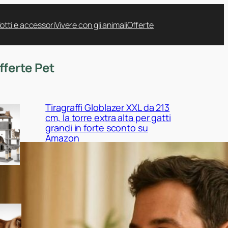
otti e accessori
Vivere con gli animali
Offerte
fferte Pet
Tiragraffi Globlazer XXL da 213
cm, la torre extra alta per gatti
grandi in forte sconto su
Amazon
Cuccia EHEYCIGA XXL per cani
da interno, il maxi cuscino
ortopedico in promo su