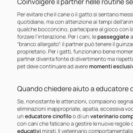
Coinvolgere il partner nelle routine s
Per evitare che il cane o il gatto si sentano mess
quotidiane, ma con attenzione ai tempi dell’animal
qualche bocconcino, partecipare al gioco con la 
forzare l’interazione. Per i cani, le
passeggiate
a
“branco allargato”: il partner può tenere il guinza
proprietario. Per i gatti, funzionano bene mome
partner diventa fonte di divertimento ma rispetta
pet deve continuare ad avere
momenti esclusi
Quando chiedere aiuto a educatore o
Se, nonostante le attenzioni, compaiono segnal
eliminazioni inappropriate, apatia, eccessiva voc
un
educatore cinofilo
o di un
veterinario com
con cani che faticano a gestire le nuove regole
educativi
mirati. Il veterinario comportamentali