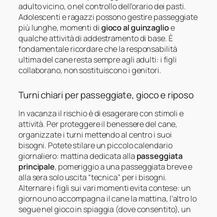
adulto vicino, o nel controllo dell’orario dei pasti.
Adolescenti e ragazzi possono gestire passeggiate
più lunghe, momenti di
gioco al guinzaglio
e
qualche attività di addestramento di base. È
fondamentale ricordare che la responsabilità
ultima del cane resta sempre agli adulti: i figli
collaborano, non sostituiscono i genitori.
Turni chiari per passeggiate, gioco e riposo
In vacanza il rischio è di esagerare con stimoli e
attività. Per proteggere il benessere del cane,
organizzate i turni mettendo al centro i suoi
bisogni. Potete stilare un piccolo calendario
giornaliero: mattina dedicata alla
passeggiata
principale
, pomeriggio a una passeggiata breve e
alla sera solo uscita “tecnica” per i bisogni.
Alternare i figli sui vari momenti evita contese: un
giorno uno accompagna il cane la mattina, l’altro lo
segue nel gioco in spiaggia (dove consentito), un