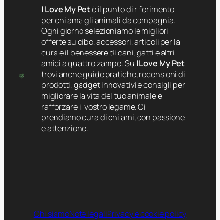
I Love My Pet
è il punto di riferimento
per chi ama gli animali da compagnia.
Ogni giorno selezioniamo le migliori
offerte su cibo, accessori, articoli per la
cura e il benessere di cani, gatti e altri
amici a quattro zampe. Su
I Love My Pet
trovi anche guide pratiche, recensioni di
prodotti, gadget innovativi e consigli per
migliorare la vita del tuo animale e
rafforzare il vostro legame. Ci
prendiamo cura di chi ami, con passione
e attenzione.
Chi siamo
Note legali
Privacy e cookie policy