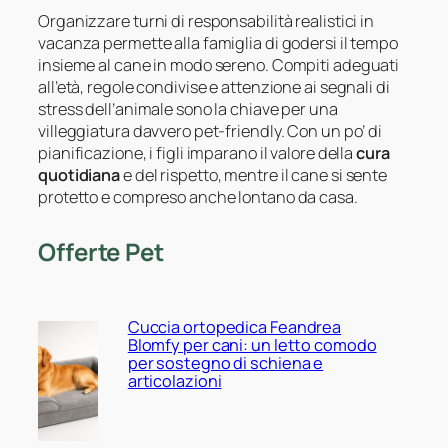
Organizzare turni di responsabilità realistici in
vacanza permette alla famiglia di godersi il tempo
insieme al cane in modo sereno. Compiti adeguati
all’età, regole condivise e attenzione ai segnali di
stress dell’animale sono la chiave per una
villeggiatura davvero pet-friendly. Con un po’ di
pianificazione, i figli imparano il valore della
cura
quotidiana
e del rispetto, mentre il cane si sente
protetto e compreso anche lontano da casa.
Offerte Pet
Cuccia ortopedica Feandrea
Blomfy per cani: un letto comodo
per sostegno di schiena e
articolazioni