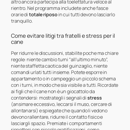
altro ancora partecipa alla toelettatura veloce al
rientro. Nel programma includete anche fasce
orarie di
totale riposo
in cui tutti devono lasciarlo
tranquillo.
Come evitare litigi tra fratelli e stress per il
cane
Per ridurre le discussioni, stabilite poche ma chiare
regole: niente cambio turni “all’ultimo minuto”,
niente staffetta caotica del guinzaglio, niente
comandi urlati tutti insieme. Potete esporre in
appartamento o in campeggio un piccolo schema
con i turni, in modo che sia visibile a tutti. Ricordate
ai figli che il cane non è un giocattolo da
contendersi: mostrategli i segnali di
stress
(ansimare eccessivo, leccarsi il muso, cercare di
allontanarsi) e spiegate che quando li vedono
devono rallentare, ridurre il contatto fisico e
lasciargli spazio. Premiate i comportamenti
rispettosi con piccole gratificazioni, come