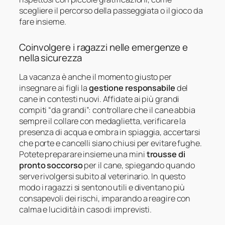
scegliere il percorso della passeggiata o il gioco da
fare insieme.
Coinvolgere i ragazzi nelle emergenze e
nella sicurezza
La vacanza è anche il momento giusto per
insegnare ai figli la
gestione responsabile
del
cane in contesti nuovi. Affidate ai più grandi
compiti “da grandi”: controllare che il cane abbia
sempre il collare con medaglietta, verificare la
presenza di acqua e ombra in spiaggia, accertarsi
che porte e cancelli siano chiusi per evitare fughe.
Potete preparare insieme una mini
trousse di
pronto soccorso
per il cane, spiegando quando
serve rivolgersi subito al veterinario. In questo
modo i ragazzi si sentono utili e diventano più
consapevoli dei rischi, imparando a reagire con
calma e lucidità in caso di imprevisti.