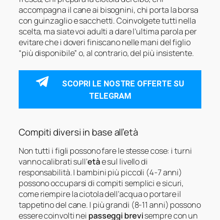
accompagna il cane ai bisognini, chi porta la borsa
con guinzaglio e sacchetti. Coinvolgete tutti nella
scelta, ma siate voi adulti a dare l’ultima parola per
evitare che i doveri finiscano nelle mani del figlio
“più disponibile” o, al contrario, del più insistente.
SCOPRI LE NOSTRE OFFERTE SU
TELEGRAM
Compiti diversi in base all’età
Non tutti i figli possono fare le stesse cose: i turni
vanno calibrati sull’
età
e sul livello di
responsabilità. I bambini più piccoli (4-7 anni)
possono occuparsi di compiti semplici e sicuri,
come riempire la ciotola dell’acqua o portare il
tappetino del cane. I più grandi (8-11 anni) possono
essere coinvolti nei
passeggi brevi
sempre con un