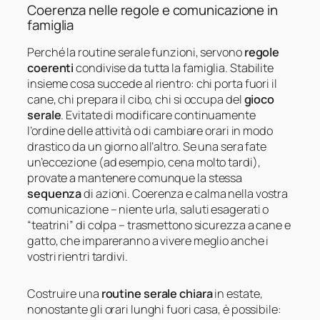
Coerenza nelle regole e comunicazione in
famiglia
Perché la routine serale funzioni, servono
regole
coerenti
condivise da tutta la famiglia. Stabilite
insieme cosa succede al rientro: chi porta fuori il
cane, chi prepara il cibo, chi si occupa del
gioco
serale
. Evitate di modificare continuamente
l’ordine delle attività o di cambiare orari in modo
drastico da un giorno all’altro. Se una sera fate
un’eccezione (ad esempio, cena molto tardi),
provate a mantenere comunque la stessa
sequenza
di azioni. Coerenza e calma nella vostra
comunicazione – niente urla, saluti esagerati o
“teatrini” di colpa – trasmettono sicurezza a cane e
gatto, che impareranno a vivere meglio anche i
vostri rientri tardivi.
Costruire una
routine serale chiara
in estate,
nonostante gli orari lunghi fuori casa, è possibile: