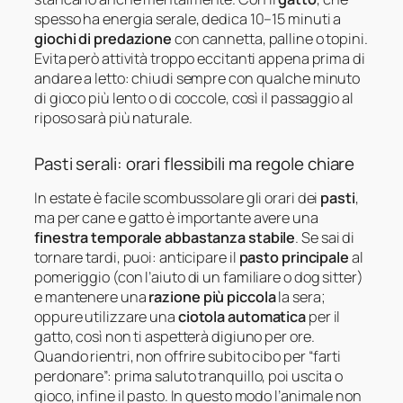
spesso ha energia serale, dedica 10–15 minuti a
giochi di predazione
con cannetta, palline o topini.
Evita però attività troppo eccitanti appena prima di
andare a letto: chiudi sempre con qualche minuto
di gioco più lento o di coccole, così il passaggio al
riposo sarà più naturale.
Pasti serali: orari flessibili ma regole chiare
In estate è facile scombussolare gli orari dei
pasti
,
ma per cane e gatto è importante avere una
finestra temporale abbastanza stabile
. Se sai di
tornare tardi, puoi: anticipare il
pasto principale
al
pomeriggio (con l’aiuto di un familiare o dog sitter)
e mantenere una
razione più piccola
la sera;
oppure utilizzare una
ciotola automatica
per il
gatto, così non ti aspetterà digiuno per ore.
Quando rientri, non offrire subito cibo per “farti
perdonare”: prima saluto tranquillo, poi uscita o
gioco, infine il pasto. In questo modo l’animale non