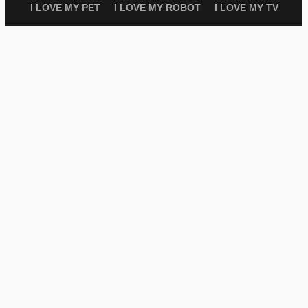
I LOVE MY PET
I LOVE MY ROBOT
I LOVE MY TV