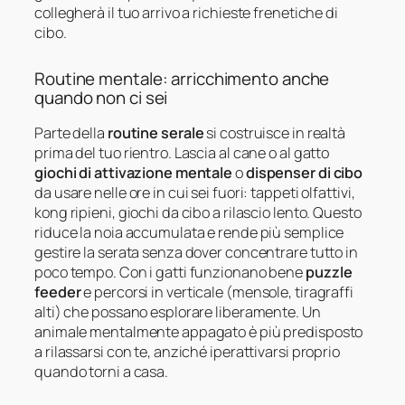
collegherà il tuo arrivo a richieste frenetiche di
cibo.
Routine mentale: arricchimento anche
quando non ci sei
Parte della
routine serale
si costruisce in realtà
prima del tuo rientro. Lascia al cane o al gatto
giochi di attivazione mentale
o
dispenser di cibo
da usare nelle ore in cui sei fuori: tappeti olfattivi,
kong ripieni, giochi da cibo a rilascio lento. Questo
riduce la noia accumulata e rende più semplice
gestire la serata senza dover concentrare tutto in
poco tempo. Con i gatti funzionano bene
puzzle
feeder
e percorsi in verticale (mensole, tiragraffi
alti) che possano esplorare liberamente. Un
animale mentalmente appagato è più predisposto
a rilassarsi con te, anziché iperattivarsi proprio
quando torni a casa.