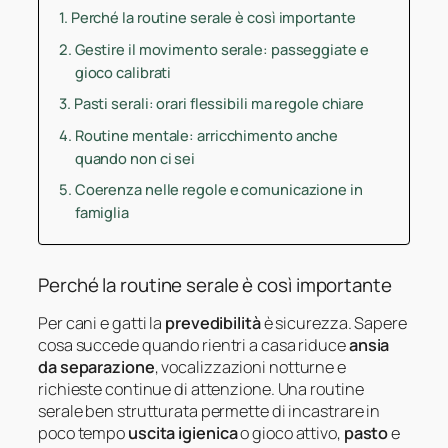
Perché la routine serale è così importante
Gestire il movimento serale: passeggiate e
gioco calibrati
Pasti serali: orari flessibili ma regole chiare
Routine mentale: arricchimento anche
quando non ci sei
Coerenza nelle regole e comunicazione in
famiglia
Perché la routine serale è così importante
Per cani e gatti la
prevedibilità
è sicurezza. Sapere
cosa succede quando rientri a casa riduce
ansia
da separazione
, vocalizzazioni notturne e
richieste continue di attenzione. Una routine
serale ben strutturata permette di incastrare in
poco tempo
uscita igienica
o gioco attivo,
pasto
e