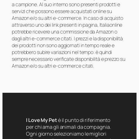
a campione. Al suo interno sono presenti prodotti e
servizi che possono essere acquistati online su
Amazon e/o su altri e-commerce. In caso di acquisto
attraverso uno dei link presenti in pagina, Italiaonline
potrebbe ricevere una commissione da Amazon o
dagli altri e-commerce citati. I prezzi e la disponibilità
dei prodotti non sono aggiornati in tempo reale e
potrebbero subire variazioni nel tempo: è quindi
sempre necessario verificate disponibilità e prezzo su
Amazon e/o su altri e-commerce citati.
I Love My Pet
è il punto di riferimento
per chi ama gli animali da compagnia.
Ogni giorno selezioniamo le migliori