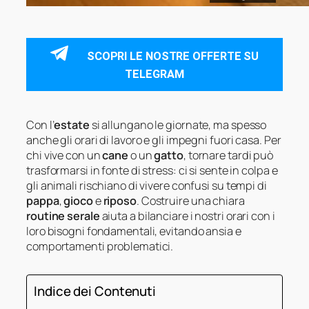
SCOPRI LE NOSTRE OFFERTE SU
TELEGRAM
Con l’
estate
si allungano le giornate, ma spesso
anche gli orari di lavoro e gli impegni fuori casa. Per
chi vive con un
cane
o un
gatto
, tornare tardi può
trasformarsi in fonte di stress: ci si sente in colpa e
gli animali rischiano di vivere confusi su tempi di
pappa
,
gioco
e
riposo
. Costruire una chiara
routine serale
aiuta a bilanciare i nostri orari con i
loro bisogni fondamentali, evitando ansia e
comportamenti problematici.
Indice dei Contenuti