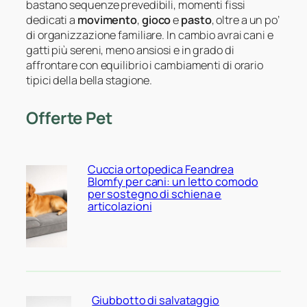
bastano sequenze prevedibili, momenti fissi
dedicati a
movimento
,
gioco
e
pasto
, oltre a un po’
di organizzazione familiare. In cambio avrai cani e
gatti più sereni, meno ansiosi e in grado di
affrontare con equilibrio i cambiamenti di orario
tipici della bella stagione.
Offerte Pet
Cuccia ortopedica Feandrea
Blomfy per cani: un letto comodo
per sostegno di schiena e
articolazioni
Giubbotto di salvataggio