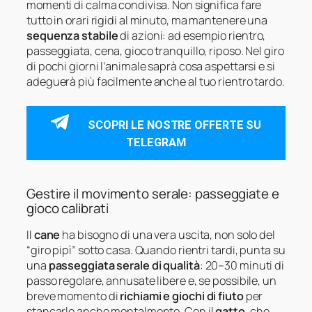
momenti di calma condivisa. Non significa fare
tutto in orari rigidi al minuto, ma mantenere una
sequenza stabile
di azioni: ad esempio rientro,
passeggiata, cena, gioco tranquillo, riposo. Nel giro
di pochi giorni l’animale saprà cosa aspettarsi e si
adeguerà più facilmente anche al tuo rientro tardo.
SCOPRI LE NOSTRE OFFERTE SU
TELEGRAM
Gestire il movimento serale: passeggiate e
gioco calibrati
Il
cane
ha bisogno di una vera uscita, non solo del
“giro pipì” sotto casa. Quando rientri tardi, punta su
una
passeggiata serale di qualità
: 20–30 minuti di
passo regolare, annusate libere e, se possibile, un
breve momento di
richiami e giochi di fiuto
per
stancarlo anche mentalmente. Con il
gatto
, che