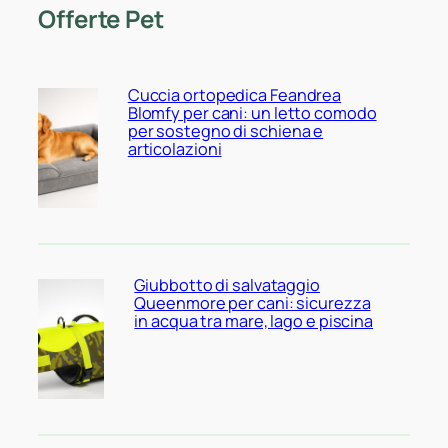
Offerte Pet
Cuccia ortopedica Feandrea
Blomfy per cani: un letto comodo
per sostegno di schiena e
articolazioni
Giubbotto di salvataggio
Queenmore per cani: sicurezza
in acqua tra mare, lago e piscina