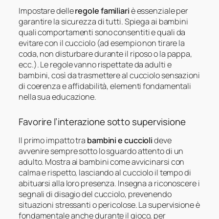
Impostare delle
regole familiari
è essenziale per
garantire la sicurezza di tutti. Spiega ai bambini
quali comportamenti sono consentiti e quali da
evitare con il cucciolo (ad esempio non tirare la
coda, non disturbare durante il riposo o la pappa,
ecc.). Le regole vanno rispettate da adulti e
bambini, così da trasmettere al cucciolo sensazioni
di coerenza e affidabilità, elementi fondamentali
nella sua educazione.
Favorire l’interazione sotto supervisione
Il primo impatto tra
bambini e cuccioli
deve
avvenire sempre sotto lo sguardo attento di un
adulto. Mostra ai bambini come avvicinarsi con
calma e rispetto, lasciando al cucciolo il tempo di
abituarsi alla loro presenza. Insegna a riconoscere i
segnali di disagio del cucciolo, prevenendo
situazioni stressanti o pericolose. La supervisione è
fondamentale anche durante il gioco, per