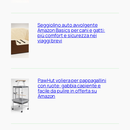
Seggiolino auto avvolgente
Amazon Basics per cani e gatti:
più comfort e sicurezza nei
viaggi brevi
PawHut voliera per pappagallini
con ruote: gabbia capiente e
facile da pulire in offerta su
Amazon