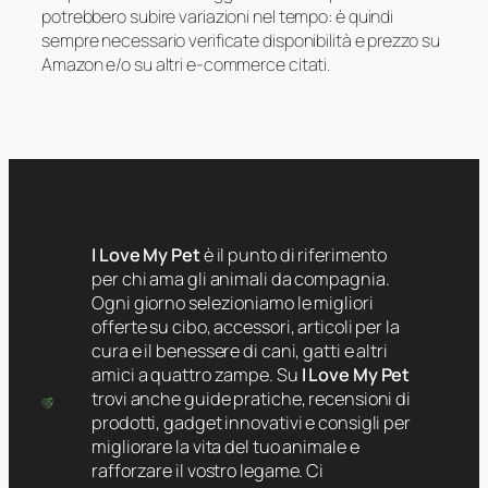
potrebbero subire variazioni nel tempo: è quindi
sempre necessario verificate disponibilità e prezzo su
Amazon e/o su altri e-commerce citati.
I Love My Pet
è il punto di riferimento
per chi ama gli animali da compagnia.
Ogni giorno selezioniamo le migliori
offerte su cibo, accessori, articoli per la
cura e il benessere di cani, gatti e altri
amici a quattro zampe. Su
I Love My Pet
trovi anche guide pratiche, recensioni di
prodotti, gadget innovativi e consigli per
migliorare la vita del tuo animale e
rafforzare il vostro legame. Ci