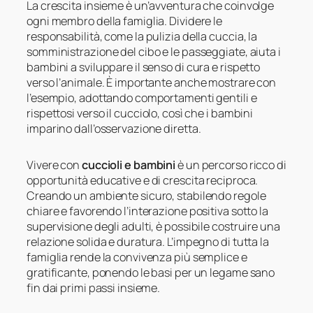
La crescita insieme è un’avventura che coinvolge
ogni membro della famiglia. Dividere le
responsabilità, come la pulizia della cuccia, la
somministrazione del cibo e le passeggiate, aiuta i
bambini a sviluppare il senso di cura e rispetto
verso l’animale. È importante anche mostrare con
l’esempio, adottando comportamenti gentili e
rispettosi verso il cucciolo, così che i bambini
imparino dall’osservazione diretta.
Vivere con
cuccioli e bambini
è un percorso ricco di
opportunità educative e di crescita reciproca.
Creando un ambiente sicuro, stabilendo regole
chiare e favorendo l’interazione positiva sotto la
supervisione degli adulti, è possibile costruire una
relazione solida e duratura. L’impegno di tutta la
famiglia rende la convivenza più semplice e
gratificante, ponendo le basi per un legame sano
fin dai primi passi insieme.