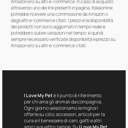
Amazon e/o su altri e-commerce. In caso di acquisto
attraverso uno dei link presenti in pagina, Italiaonline
potrebbe ricevere una commissione da Amazon o
dagli altri e-commerce citati. I prezzi e la disponibilità
dei prodotti non sono aggiornati in tempo reale e
potrebbero subire variazioni nel tempo: è quindi
sempre necessario verificate disponibilità e prezzo su
Amazon e/o su altri e-commerce citati.
I Love My Pet
è il punto di riferimento
per chi ama gli animali da compagnia.
Ogni giorno selezioniamo le migliori
offerte su cibo, accessori, articoli per la
cura e il benessere di cani, gatti e altri
amici a quattro zampe. Su
I Love My Pet