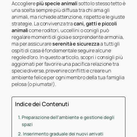
Accogliere
più specie animali
sotto lo stesso tetto è
una scelta sempre più diffusa tra chi ama gli
animali, ma richiede attenzione, rispetto e le giuste
strategie. La convivenza tra
cani, gatti e piccoli
animali
come roditori, uccellini o conigli può
regalare momenti di gioia e sorprendente armonia,
ma per assicurare
serenità e sicurezza
a tutti gli
ospiti di casa è fondamentale seguire alcune
regole d’oro. In questo articolo, scopri i consigli più
aggiornati per favorire una pacifica relazione tra
specie diverse, prevenire conflitti e creare un
ambiente felice per ogni membro della tua famiglia
pelosa (o piumata!).
Indice dei Contenuti
Preparazione dell’ambiente e gestione degli
spazi
Inserimento graduale dei nuovi arrivati