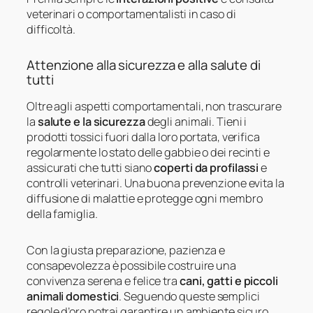
veterinari o comportamentalisti in caso di
difficoltà.
Attenzione alla sicurezza e alla salute di
tutti
Oltre agli aspetti comportamentali, non trascurare
la
salute e la sicurezza
degli animali. Tieni i
prodotti tossici fuori dalla loro portata, verifica
regolarmente lo stato delle gabbie o dei recinti e
assicurati che tutti siano
coperti da profilassi
e
controlli veterinari. Una buona prevenzione evita la
diffusione di malattie e protegge ogni membro
della famiglia.
Con la giusta preparazione, pazienza e
consapevolezza è possibile costruire una
convivenza serena e felice tra
cani, gatti e piccoli
animali domestici
. Seguendo queste semplici
regole d’oro potrai garantire un ambiente sicuro,