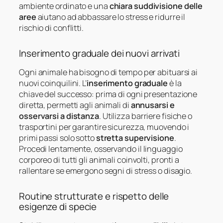
ambiente ordinato e una
chiara suddivisione delle
aree
aiutano ad abbassare lo stress e ridurre il
rischio di conflitti.
Inserimento graduale dei nuovi arrivati
Ogni animale ha bisogno di tempo per abituarsi ai
nuovi coinquilini. L’
inserimento graduale
è la
chiave del successo: prima di ogni presentazione
diretta, permetti agli animali di
annusarsi e
osservarsi a distanza
. Utilizza barriere fisiche o
trasportini per garantire sicurezza, muovendo i
primi passi solo sotto
stretta supervisione
.
Procedi lentamente, osservando il linguaggio
corporeo di tutti gli animali coinvolti, pronti a
rallentare se emergono segni di stress o disagio.
Routine strutturate e rispetto delle
esigenze di specie