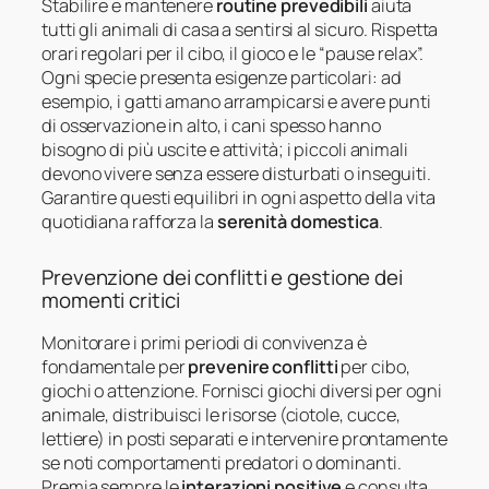
Stabilire e mantenere
routine prevedibili
aiuta
tutti gli animali di casa a sentirsi al sicuro. Rispetta
orari regolari per il cibo, il gioco e le “pause relax”.
Ogni specie presenta esigenze particolari: ad
esempio, i gatti amano arrampicarsi e avere punti
di osservazione in alto, i cani spesso hanno
bisogno di più uscite e attività; i piccoli animali
devono vivere senza essere disturbati o inseguiti.
Garantire questi equilibri in ogni aspetto della vita
quotidiana rafforza la
serenità domestica
.
Prevenzione dei conflitti e gestione dei
momenti critici
Monitorare i primi periodi di convivenza è
fondamentale per
prevenire conflitti
per cibo,
giochi o attenzione. Fornisci giochi diversi per ogni
animale, distribuisci le risorse (ciotole, cucce,
lettiere) in posti separati e intervenire prontamente
se noti comportamenti predatori o dominanti.
Premia sempre le
interazioni positive
e consulta