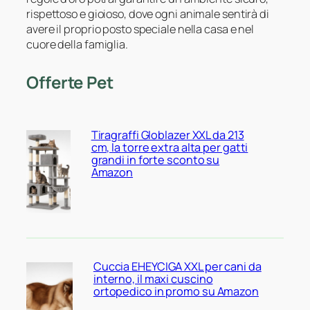
rispettoso e gioioso, dove ogni animale sentirà di
avere il proprio posto speciale nella casa e nel
cuore della famiglia.
Offerte Pet
Tiragraffi Globlazer XXL da 213
cm, la torre extra alta per gatti
grandi in forte sconto su
Amazon
Cuccia EHEYCIGA XXL per cani da
interno, il maxi cuscino
ortopedico in promo su Amazon