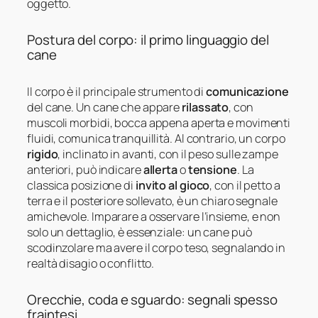
oggetto.
Postura del corpo: il primo linguaggio del
cane
Il corpo è il principale strumento di
comunicazione
del cane. Un cane che appare
rilassato
, con
muscoli morbidi, bocca appena aperta e movimenti
fluidi, comunica tranquillità. Al contrario, un corpo
rigido
, inclinato in avanti, con il peso sulle zampe
anteriori, può indicare
allerta
o
tensione
. La
classica posizione di
invito al gioco
, con il petto a
terra e il posteriore sollevato, è un chiaro segnale
amichevole. Imparare a osservare l’insieme, e non
solo un dettaglio, è essenziale: un cane può
scodinzolare ma avere il corpo teso, segnalando in
realtà disagio o conflitto.
Orecchie, coda e sguardo: segnali spesso
fraintesi