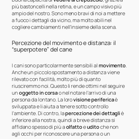
più bastoncelli nella retina, e un campo visivo più
ampio del nostro. Sono meno bravi di noi a mettere
a fuoco i dettagli da vicino, ma molto abili nel
cogliere cambiamenti nell’insieme della scena.
Percezione del movimento e distanza: il
“superpotere” del cane
I cani sono particolarmente sensibili al
movimento
.
Anche un piccolo spostamento a distanza viene
rilevato con facilità, molto più di quanto
riusciremmo noi. Questo li rende ottimi nel seguire
un
oggetto in corsa
o nel notare l’arrivo di una
persona da lontano. La loro
visione periferica
è
sviluppata e li aiuta a tenere sotto controllo
l’ambiente. Di contro, la
percezione dei dettagli
è
inferiore alla nostra, quindi a breve distanza si
affidano spesso di più a
olfatto
e
udito
che non
agli occhi per riconoscere una persona o un