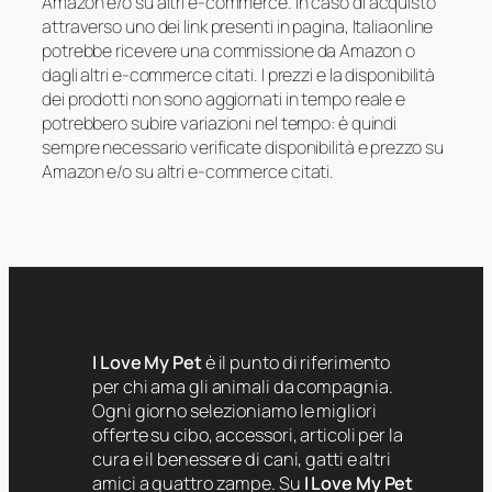
Amazon e/o su altri e-commerce. In caso di acquisto
attraverso uno dei link presenti in pagina, Italiaonline
potrebbe ricevere una commissione da Amazon o
dagli altri e-commerce citati. I prezzi e la disponibilità
dei prodotti non sono aggiornati in tempo reale e
potrebbero subire variazioni nel tempo: è quindi
sempre necessario verificate disponibilità e prezzo su
Amazon e/o su altri e-commerce citati.
I Love My Pet
è il punto di riferimento
per chi ama gli animali da compagnia.
Ogni giorno selezioniamo le migliori
offerte su cibo, accessori, articoli per la
cura e il benessere di cani, gatti e altri
amici a quattro zampe. Su
I Love My Pet