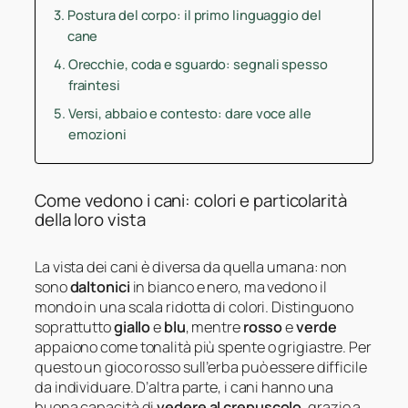
Postura del corpo: il primo linguaggio del
cane
Orecchie, coda e sguardo: segnali spesso
fraintesi
Versi, abbaio e contesto: dare voce alle
emozioni
Come vedono i cani: colori e particolarità
della loro vista
La vista dei cani è diversa da quella umana: non
sono
daltonici
in bianco e nero, ma vedono il
mondo in una scala ridotta di colori. Distinguono
soprattutto
giallo
e
blu
, mentre
rosso
e
verde
appaiono come tonalità più spente o grigiastre. Per
questo un gioco rosso sull’erba può essere difficile
da individuare. D’altra parte, i cani hanno una
buona capacità di
vedere al crepuscolo
, grazie a