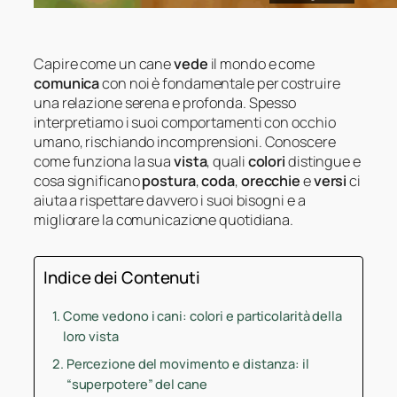
Capire come un cane
vede
il mondo e come
comunica
con noi è fondamentale per costruire
una relazione serena e profonda. Spesso
interpretiamo i suoi comportamenti con occhio
umano, rischiando incomprensioni. Conoscere
come funziona la sua
vista
, quali
colori
distingue e
cosa significano
postura
,
coda
,
orecchie
e
versi
ci
aiuta a rispettare davvero i suoi bisogni e a
migliorare la comunicazione quotidiana.
Indice dei Contenuti
Come vedono i cani: colori e particolarità della
loro vista
Percezione del movimento e distanza: il
“superpotere” del cane