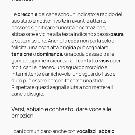
Le
orecchie
del cane sono un indicatore rapido del
suo stato emotivo: rivolte in avanti e attente
possono significare curiosità o eccitazione,
abbassate e vicine alla testa indicano spesso
paura
o sottomissione. Anche la
coda
non parla solo di
felicità: una coda alta e rigida può segnalare
tensione
o
dominanza
, una coda bassa o tra le
gambe esprime insicurezza. Il
contatto visivo
per
molti cani è intenso: uno sguardo morbido e
intermittente è amichevole, uno sguardo fisso e
duro può essere percepito come una sfida.
Rispettare questi segnali aiuta a non mettere il
cane a disagio.
Versi, abbaio e contesto: dare voce alle
emozioni
I cani comunicano anche con
vocalizzi
:
abbaio
,