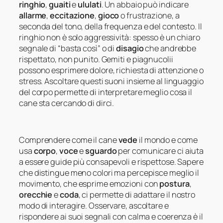
ringhio
,
guaiti
e
ululati
. Un abbaio può indicare
allarme
,
eccitazione
,
gioco
o frustrazione, a
seconda del tono, della frequenza e del contesto. Il
ringhio non è solo aggressività: spesso è un chiaro
segnale di “basta così” o di
disagio
che andrebbe
rispettato, non punito. Gemiti e piagnucolii
possono esprimere dolore, richiesta di attenzione o
stress. Ascoltare questi suoni insieme al linguaggio
del corpo permette di interpretare meglio cosa il
cane sta cercando di dirci.
Comprendere come il cane
vede
il mondo e come
usa
corpo
,
voce
e
sguardo
per comunicare ci aiuta
a essere guide più consapevoli e rispettose. Sapere
che distingue meno colori ma percepisce meglio il
movimento, che esprime emozioni con
postura
,
orecchie
e
coda
, ci permette di adattare il nostro
modo di interagire. Osservare, ascoltare e
rispondere ai suoi segnali con calma e coerenza è il