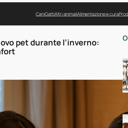
Cani
Gatti
Altri animali
Alimentazione e cura
Prod
O
uovo pet durante l’inverno:
fort