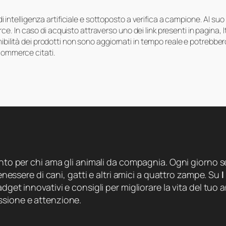
i di intelligenza artificiale e sottoposto a verifica a campione. Al 
e. In caso di acquisto attraverso uno dei link presenti in pagina,
onibilità dei prodotti non sono aggiornati in tempo reale e potrebb
-commerce citati.
ento per chi ama gli animali da compagnia. Ogni giorno se
 benessere di cani, gatti e altri amici a quattro zampe. Su
I
dget innovativi e consigli per migliorare la vita del tuo a
ssione e attenzione.