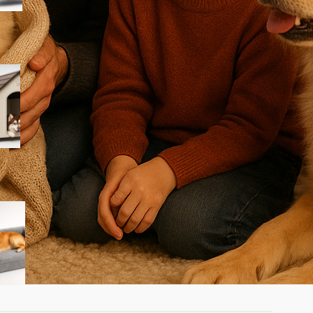
PawHut cuccia per cani da
esterno taglia grande, la
casetta in plastica
impermeabile ora a prezzo
ribassato su Amazon
Cuccia ortopedica Feandrea
Blomfy per cani: un letto
comodo per sostegno di
schiena e articolazioni