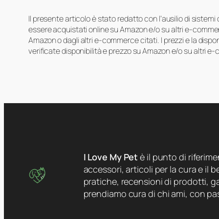
Il presente articolo è stato redatto con l’ausilio di sistem
essere acquistati online su Amazon e/o su altri e-commerc
Amazon o dagli altri e-commerce citati. I prezzi e la disp
verificate disponibilità e prezzo su Amazon e/o su altri e
I Love My Pet
è il punto di riferim
accessori, articoli per la cura e il
pratiche, recensioni di prodotti, ga
prendiamo cura di chi ami, con pa