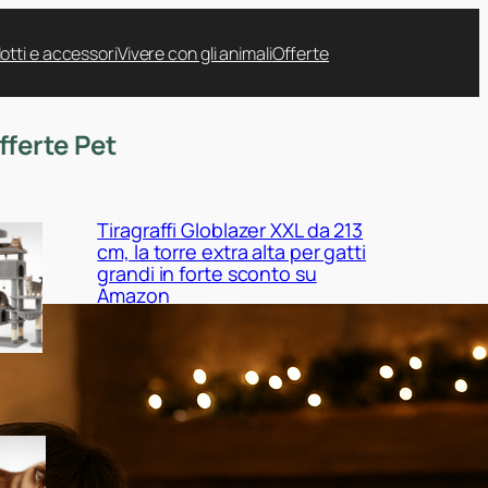
otti e accessori
Vivere con gli animali
Offerte
fferte Pet
Tiragraffi Globlazer XXL da 213
cm, la torre extra alta per gatti
grandi in forte sconto su
Amazon
Cuccia EHEYCIGA XXL per cani
da interno, il maxi cuscino
ortopedico in promo su