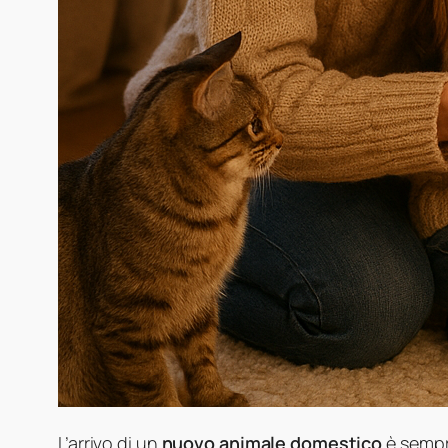
L’arrivo di un
nuovo animale domestico
è sempr