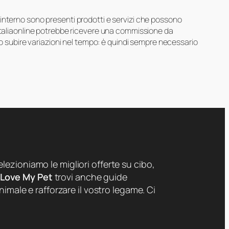
suo interno sono presenti prodotti e servizi che possono
 Italiaonline potrebbe ricevere una commissione da
ero subire variazioni nel tempo: è quindi sempre necessario
lezioniamo le migliori offerte su cibo,
 Love My Pet
trovi anche guide
nimale e rafforzare il vostro legame. Ci