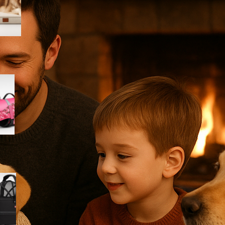
Amazon
Giubbotto di salvataggio
Queenmore per cani, il modello
rosa mimetico ideale per mare
e piscina in offerta su Amazon
Cestino bici frontale TRIXIE per
cani fino a 6 kg, l’accessorio
per le pedalate in città in super
offerta su Amazon