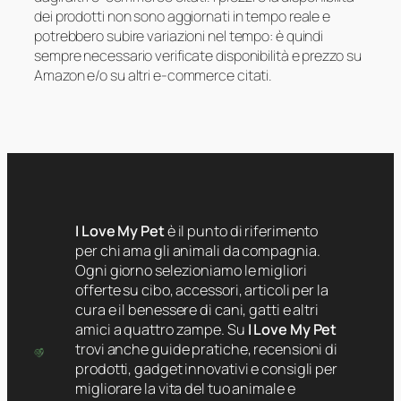
dei prodotti non sono aggiornati in tempo reale e
potrebbero subire variazioni nel tempo: è quindi
sempre necessario verificate disponibilità e prezzo su
Amazon e/o su altri e-commerce citati.
I Love My Pet
è il punto di riferimento
per chi ama gli animali da compagnia.
Ogni giorno selezioniamo le migliori
offerte su cibo, accessori, articoli per la
cura e il benessere di cani, gatti e altri
amici a quattro zampe. Su
I Love My Pet
trovi anche guide pratiche, recensioni di
prodotti, gadget innovativi e consigli per
migliorare la vita del tuo animale e