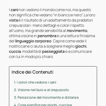
I
cani
non vedono il mondo come noi, ma questo
non significa che vedano “in bianco e nero”. La loro
vista
è il risultato di un adattamento da predatori
crepuscolari: meno dettagli e colori rispetto
all’uomo, ma grande sensibilità al
movimento
,
ottima visione in
penombra
e una lettura finissima
del
linguaggio corporeo
. Capire come vede il
nostro cane ci aiuta a scegliere meglio
giochi
,
cuccia
, modalità di
passeggiata
e a comunicare
con lui in modo più chiaro.
Indice dei Contenuti
I colori che vedono i cani
Visione nel buio e al crepuscolo
Percezione del movimento e distanza
Cosa significa per giochi, cuccia e