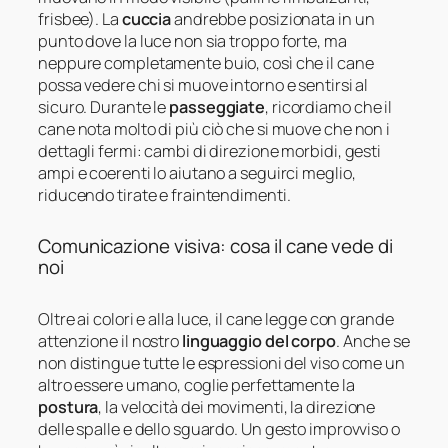
frisbee). La
cuccia
andrebbe posizionata in un
punto dove la luce non sia troppo forte, ma
neppure completamente buio, così che il cane
possa vedere chi si muove intorno e sentirsi al
sicuro. Durante le
passeggiate
, ricordiamo che il
cane nota molto di più ciò che si muove che non i
dettagli fermi: cambi di direzione morbidi, gesti
ampi e coerenti lo aiutano a seguirci meglio,
riducendo tirate e fraintendimenti.
Comunicazione visiva: cosa il cane vede di
noi
Oltre ai colori e alla luce, il cane legge con grande
attenzione il nostro
linguaggio del corpo
. Anche se
non distingue tutte le espressioni del viso come un
altro essere umano, coglie perfettamente la
postura
, la velocità dei movimenti, la direzione
delle spalle e dello sguardo. Un gesto improvviso o