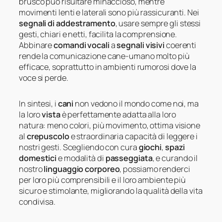
brusco può risultare minaccioso, mentre
movimenti lenti e laterali sono più rassicuranti. Nei
segnali di addestramento
, usare sempre gli stessi
gesti, chiari e netti, facilita la comprensione.
Abbinare
comandi vocali
a
segnali visivi
coerenti
rende la comunicazione cane-umano molto più
efficace, soprattutto in ambienti rumorosi dove la
voce si perde.
In sintesi, i
cani
non vedono il mondo come noi, ma
la loro
vista
è perfettamente adatta alla loro
natura: meno colori, più movimento, ottima visione
al
crepuscolo
e straordinaria capacità di leggere i
nostri gesti. Scegliendo con cura
giochi
,
spazi
domestici
e modalità di
passeggiata
, e curando il
nostro
linguaggio corporeo
, possiamo renderci
per loro più comprensibili e il loro ambiente più
sicuro e stimolante, migliorando la qualità della vita
condivisa.