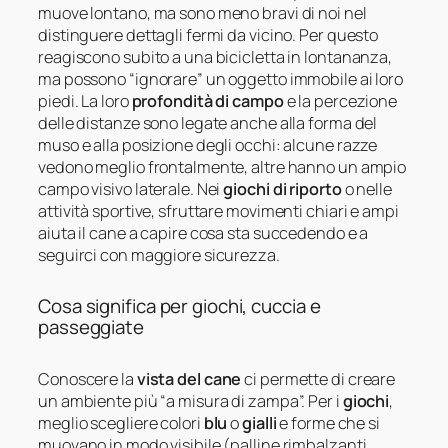
muove lontano, ma sono meno bravi di noi nel
distinguere dettagli fermi da vicino. Per questo
reagiscono subito a una bicicletta in lontananza,
ma possono “ignorare” un oggetto immobile ai loro
piedi. La loro
profondità di campo
e la percezione
delle distanze sono legate anche alla forma del
muso e alla posizione degli occhi: alcune razze
vedono meglio frontalmente, altre hanno un ampio
campo visivo laterale. Nei
giochi di riporto
o nelle
attività sportive, sfruttare movimenti chiari e ampi
aiuta il cane a capire cosa sta succedendo e a
seguirci con maggiore sicurezza.
Cosa significa per giochi, cuccia e
passeggiate
Conoscere la
vista del cane
ci permette di creare
un ambiente più “a misura di zampa”. Per i
giochi
,
meglio scegliere colori
blu
o
gialli
e forme che si
muovano in modo visibile (palline rimbalzanti,