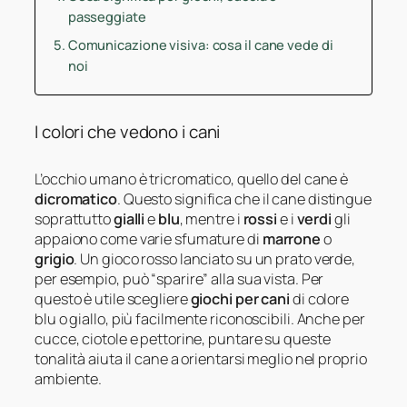
passeggiate
Comunicazione visiva: cosa il cane vede di
noi
I colori che vedono i cani
L’occhio umano è tricromatico, quello del cane è
dicro­matico
. Questo significa che il cane distingue
soprattutto
gialli
e
blu
, mentre i
rossi
e i
verdi
gli
appaiono come varie sfumature di
marrone
o
grigio
. Un gioco rosso lanciato su un prato verde,
per esempio, può “sparire” alla sua vista. Per
questo è utile scegliere
giochi per cani
di colore
blu o giallo, più facilmente riconoscibili. Anche per
cucce, ciotole e pettorine, puntare su queste
tonalità aiuta il cane a orientarsi meglio nel proprio
ambiente.