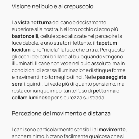
Visione nel buio e al crepuscolo
La
vista notturna
del cane è decisamente
superiore alla nostra. Nel loro occhio ci sono più
bastoncelli
, cellule specializzate nel percepire la
luce debole, e uno strato riflettente, il
tapetum
lucidum
, che “ricicla” la luce che entra. Per questo
gli occhi dei cani brillano al buio quando vengono
illuminati. Il cane non vede nel buio assoluto, ma in
condizioni di scarsa illuminazione distingue forme
e movimenti molto meglio di noi. Nelle
passeggiate
serali
, quindi, lui vede più di quanto pensiamo, ma
resta comunque importante l’uso di
pettorina
e
collare luminoso
per sicurezza su strada.
Percezione del movimento e distanza
I cani sono particolarmente sensibili al
movimento
,
anche minimo. Notano facilmente qualcosa che si