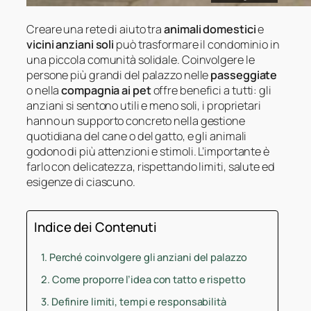
Creare una rete di aiuto tra
animali domestici
e
vicini anziani soli
può trasformare il condominio in
una piccola comunità solidale. Coinvolgere le
persone più grandi del palazzo nelle
passeggiate
o nella
compagnia ai pet
offre benefici a tutti: gli
anziani si sentono utili e meno soli, i proprietari
hanno un supporto concreto nella gestione
quotidiana del cane o del gatto, e gli animali
godono di più attenzioni e stimoli. L’importante è
farlo con delicatezza, rispettando limiti, salute ed
esigenze di ciascuno.
Indice dei Contenuti
Perché coinvolgere gli anziani del palazzo
Come proporre l’idea con tatto e rispetto
Definire limiti, tempi e responsabilità