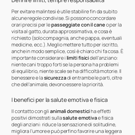
Per evitare malintesi è utile stabilire fin da subito
alcune regole condivise. Si possono concordare
orari precisi per le
passeggiate con il cane
o per la
visita al gatto, durata approssimativa, e cosa è
richiesto (solo compagnia, anche pappa, eventuali
medicine, ecc.). Meglio mettere tutto per iscritto,
anche in modo semplice, così è chiaro chi fa cosa. È
importante considerare i
limiti fisici
dell’anziano:
niente cani troppo forti se la persona ha problemi
di equilibrio, niente scale se ha difficoltà motorie. Il
benessere e la
sicurezza
di entrambe le parti, oltre
che dell’animale, devono essere la priorità.
I benefici per la salute emotiva e fisica
Il contatto con gli
animali domestici
ha effetti
positivi dimostrati sulla
salute emotiva
e fisica
degli anziani: riduce la sensazione di solitudine,
migliora l’umore e può perfino favorire una leggera