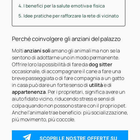
I benefici per la salute emotiva e fisica
Idee pratiche per rafforzare la rete di vicinato
Perché coinvolgere gli anziani del palazzo
Molti
anziani soli
amano gli animali ma non se la
sentono di adottarne uno in modo permanente.
Offrire loro la possibilità di fare da
dog sitter
occasionale, di accompagnare il cane a fare una
breve passeggiata o di fare compagnia a un gatto
in casa può dare un forte senso di
utilità
e di
appartenenza
. Per i proprietari, significa avere un
aiuto fidato vicino, riducendo stress e sensi di
colpa quando non possono stare con il proprio pet.
Anche l’animale trae beneficio: più socializzazione,
più movimento, più coccole.
SCOPRI LE NOSTRE OFFERTE SU