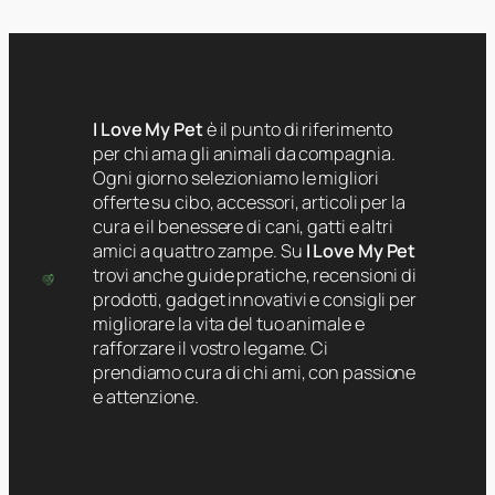
I Love My Pet
è il punto di riferimento
per chi ama gli animali da compagnia.
Ogni giorno selezioniamo le migliori
offerte su cibo, accessori, articoli per la
cura e il benessere di cani, gatti e altri
amici a quattro zampe. Su
I Love My Pet
trovi anche guide pratiche, recensioni di
prodotti, gadget innovativi e consigli per
migliorare la vita del tuo animale e
rafforzare il vostro legame. Ci
prendiamo cura di chi ami, con passione
e attenzione.