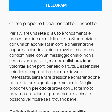
TELEGRAM
Come proporre l’idea con tatto e rispetto
Per avviare una
rete di aiuto
è fondamentale
presentare l’idea con delicatezza. Si può iniziare
con una chiacchierata in cortile o nell’androne,
oppure lasciando un piccolo avviso in bacheca
condominiale, con un messaggio chiaro: non si
cerca lavoro gratuito, ma una
collaborazione
volontaria
che porti beneficio a tutti. È essenziale
chiedere sempre se la persona è davvero
interessata, senza fare pressione e chiarendo che
potrà rifiutare in qualunque momento. Meglio
proporre un
periodo di prova
con uscite molto
brevi, così l’anziano, il proprietario e l’animale
possono verificare se si trovano bene.
Definire limiti, tempi e responsabilità