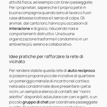
attività fisica, ad esempio con brevi passeggiate.
Per i proprietari, sapere che il proprio pet è in
buona compagnia quando sono al lavoro o fuori
casa abbassa lo stress e il senso di colpa. Gli
animali, dal canto loro, hanno più occasioni di
interazione
e di gioco, riducendo noia e
comportamenti distruttivi. Una buona
organizzazione trasforma il condominio in un
ambiente più sereno e collaborativo.
Idee pratiche per rafforzare la rete di
vicinato
Per rendere stabile questa rete di
aiuto reciproco
si possono proporre piccole iniziative di quartiere:
un pomeriggio mensile di incontro nel cortile o
nella sala condominiale dove presentare i pet ai
vicini, un semplice elenco di contatti dei “nonni
adottivi” disponibili ad aiutare con cani e gatti, o un
piccolo
gruppo di chat
per coordinare passeggiate