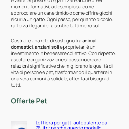
e visite. Si possono organizzare anche brevi
momenti formativi, ad esempio su come
approcciare un cane timido o come offrire giochi
sicuri a un gatto. Ogni passo, per quanto piccolo,
rafforza i legami e fa sentire tutti meno soli.
Costruire una rete di sostegno tra
animali
domestici
,
anziani soli
e proprietari è un
investimento in benessere collettivo. Con rispetto,
ascolto e organizzazione si possono creare
relazioni significative che migliorano la qualità di
vita di persone e pet, trasformando il quartiere in
una vera comunità solidale, attenta ai bisogni di
tutti.
Offerte Pet
Lettiera per gatti autopulente da
76 litri: perché questo modello