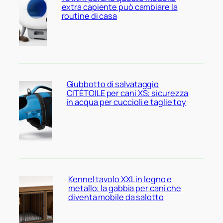
extra capiente può cambiare la
routine di casa
Giubbotto di salvataggio
CITÉTOILE per cani XS: sicurezza
in acqua per cuccioli e taglie toy
Kennel tavolo XXL in legno e
metallo: la gabbia per cani che
diventa mobile da salotto