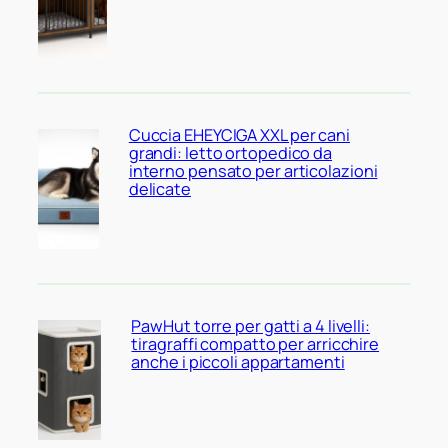
Cuccia EHEYCIGA XXL per cani
grandi: letto ortopedico da
interno pensato per articolazioni
delicate
PawHut torre per gatti a 4 livelli:
tiragraffi compatto per arricchire
anche i piccoli appartamenti