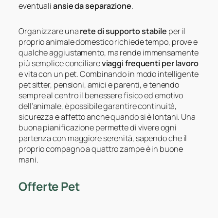
eventuali
ansie da separazione
.
Organizzare una
rete di supporto stabile
per il
proprio animale domestico richiede tempo, prove e
qualche aggiustamento, ma rende immensamente
più semplice conciliare
viaggi frequenti per lavoro
e vita con un pet. Combinando in modo intelligente
pet sitter, pensioni, amici e parenti, e tenendo
sempre al centro il benessere fisico ed emotivo
dell’animale, è possibile garantire continuità,
sicurezza e affetto anche quando si è lontani. Una
buona pianificazione permette di vivere ogni
partenza con maggiore serenità, sapendo che il
proprio compagno a quattro zampe è in buone
mani.
Offerte Pet