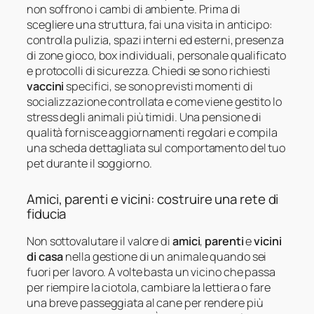
non soffrono i cambi di ambiente. Prima di
scegliere una struttura, fai una visita in anticipo:
controlla pulizia, spazi interni ed esterni, presenza
di zone gioco, box individuali, personale qualificato
e protocolli di sicurezza. Chiedi se sono richiesti
vaccini
specifici, se sono previsti momenti di
socializzazione controllata e come viene gestito lo
stress degli animali più timidi. Una pensione di
qualità fornisce aggiornamenti regolari e compila
una scheda dettagliata sul comportamento del tuo
pet durante il soggiorno.
Amici, parenti e vicini: costruire una rete di
fiducia
Non sottovalutare il valore di
amici
,
parenti
e
vicini
di casa
nella gestione di un animale quando sei
fuori per lavoro. A volte basta un vicino che passa
per riempire la ciotola, cambiare la lettiera o fare
una breve passeggiata al cane per rendere più