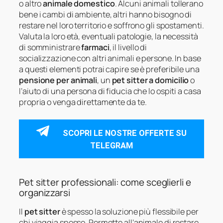
o altro
animale domestico
. Alcuni animali tollerano
bene i cambi di ambiente, altri hanno bisogno di
restare nel loro territorio e soffrono gli spostamenti.
Valuta la loro età, eventuali patologie, la necessità
di somministrare
farmaci
, il livello di
socializzazione con altri animali e persone. In base
a questi elementi potrai capire se è preferibile una
pensione per animali
, un
pet sitter a domicilio
o
l’aiuto di una persona di fiducia che lo ospiti a casa
propria o venga direttamente da te.
SCOPRI LE NOSTRE OFFERTE SU
TELEGRAM
Pet sitter professionali: come sceglierli e
organizzarsi
Il
pet sitter
è spesso la soluzione più flessibile per
chi viaggia spesso. Permette all’animale di restare