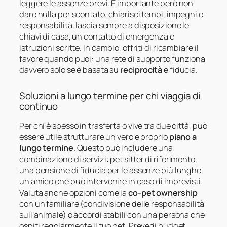
leggere le assenze brevi. È importante però non
dare nulla per scontato: chiarisci tempi, impegni e
responsabilità, lascia sempre a disposizione le
chiavi di casa, un contatto di emergenza e
istruzioni scritte. In cambio, offriti di ricambiare il
favore quando puoi: una rete di supporto funziona
davvero solo se è basata su
reciprocità
e fiducia.
Soluzioni a lungo termine per chi viaggia di
continuo
Per chi è spesso in trasferta o vive tra due città, può
essere utile strutturare un vero e proprio
piano a
lungo termine
. Questo può includere una
combinazione di servizi: pet sitter di riferimento,
una pensione di fiducia per le assenze più lunghe,
un amico che può intervenire in caso di imprevisti.
Valuta anche opzioni come la
co-pet ownership
con un familiare (condivisione delle responsabilità
sull’animale) o accordi stabili con una persona che
ospiti regolarmente il tuo pet. Prevedi budget