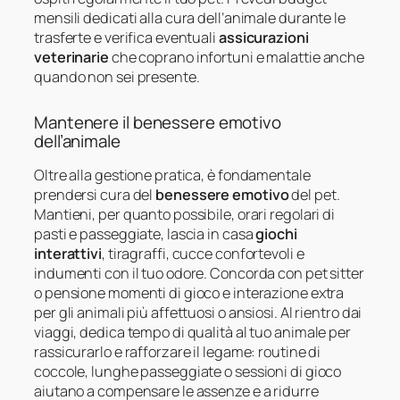
mensili dedicati alla cura dell’animale durante le
trasferte e verifica eventuali
assicurazioni
veterinarie
che coprano infortuni e malattie anche
quando non sei presente.
Mantenere il benessere emotivo
dell’animale
Oltre alla gestione pratica, è fondamentale
prendersi cura del
benessere emotivo
del pet.
Mantieni, per quanto possibile, orari regolari di
pasti e passeggiate, lascia in casa
giochi
interattivi
, tiragraffi, cucce confortevoli e
indumenti con il tuo odore. Concorda con pet sitter
o pensione momenti di gioco e interazione extra
per gli animali più affettuosi o ansiosi. Al rientro dai
viaggi, dedica tempo di qualità al tuo animale per
rassicurarlo e rafforzare il legame: routine di
coccole, lunghe passeggiate o sessioni di gioco
aiutano a compensare le assenze e a ridurre