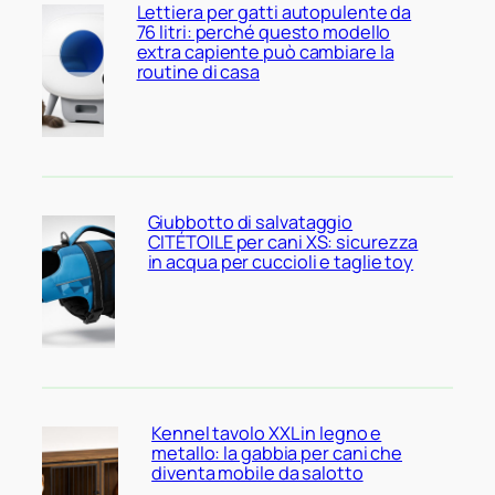
Lettiera per gatti autopulente da
76 litri: perché questo modello
extra capiente può cambiare la
routine di casa
Giubbotto di salvataggio
CITÉTOILE per cani XS: sicurezza
in acqua per cuccioli e taglie toy
Kennel tavolo XXL in legno e
metallo: la gabbia per cani che
diventa mobile da salotto