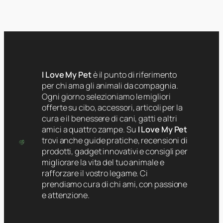
I Love My Pet
è il punto di riferimento
per chi ama gli animali da compagnia.
Ogni giorno selezioniamo le migliori
offerte su cibo, accessori, articoli per la
cura e il benessere di cani, gatti e altri
amici a quattro zampe. Su
I Love My Pet
trovi anche guide pratiche, recensioni di
prodotti, gadget innovativi e consigli per
migliorare la vita del tuo animale e
rafforzare il vostro legame. Ci
prendiamo cura di chi ami, con passione
e attenzione.