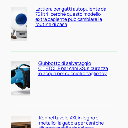
Lettiera per gatti autopulente da
76 litri: perché questo modello
extra capiente può cambiare la
routine di casa
Giubbotto di salvataggio
CITÉTOILE per cani XS: sicurezza
in acqua per cuccioli e taglie toy
Kennel tavolo XXL in legno e
metallo: la gabbia per cani che