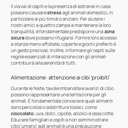
Il via vai di ospiti e la presenza di estranei in casa
possono causare
stress
agli animali domestici, in
particolare ai più timidi o anziani. Per aiutare i
nostri amici a quattro zampe a mantenere la loro
tranquillità, è fondamentale predisporre una
zona
sicura
dove possano rifugiarsi. Fornire loro accesso
a stanze meno affollate, coperte e giochi preferiti è
un gesto prezioso. Inoltre, informare gli ospiti sulle
regole essenziali di interazione con gli animali
contribuirà alla serenità di tutti.
Alimentazione: attenzione ai cibi ‘proibiti’
Durante le feste, tavole imbandite e avanzi di cibo
possono rappresentare una tentazione per gli
animali. È fondamentale conoscere quali alimenti
sono pericolosi o addirittura tossici, come
cioccolato
, uva, dolci, cipolle, alcolici e ossa cotte.
Educare famigliari e ospiti a non somministrare
cibo ‘umano’ agli animali è una precauzione