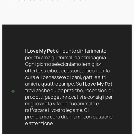
I Love My Pet
è il punto di riferimento
per chi ama gli animali da compagnia.
Ogni giorno selezioniamo le migliori
offerte su cibo, accessori, articoli per la
cura e il benessere di cani, gatti e altri
amici a quattro zampe. Su
I Love My Pet
trovi anche guide pratiche, recensioni di
prodotti, gadget innovativi e consigli per
migliorare la vita del tuo animale e
rafforzare il vostro legame. Ci
prendiamo cura di chi ami, con passione
e attenzione.