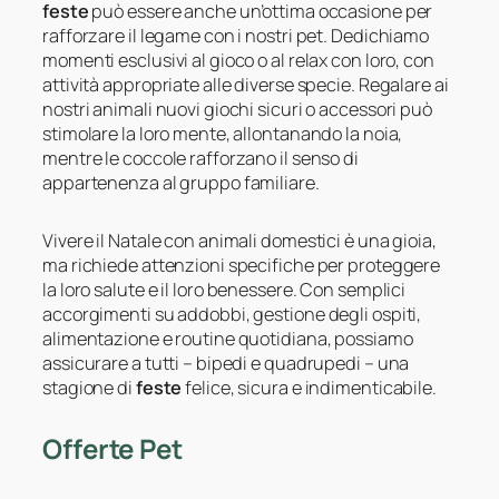
feste
può essere anche un’ottima occasione per
rafforzare il legame con i nostri pet. Dedichiamo
momenti esclusivi al gioco o al relax con loro, con
attività appropriate alle diverse specie. Regalare ai
nostri animali nuovi giochi sicuri o accessori può
stimolare la loro mente, allontanando la noia,
mentre le coccole rafforzano il senso di
appartenenza al gruppo familiare.
Vivere il Natale con animali domestici è una gioia,
ma richiede attenzioni specifiche per proteggere
la loro salute e il loro benessere. Con semplici
accorgimenti su addobbi, gestione degli ospiti,
alimentazione e routine quotidiana, possiamo
assicurare a tutti – bipedi e quadrupedi – una
stagione di
feste
felice, sicura e indimenticabile.
Offerte Pet