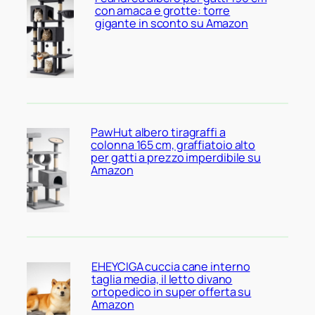
con amaca e grotte: torre
gigante in sconto su Amazon
PawHut albero tiragraffi a
colonna 165 cm, graffiatoio alto
per gatti a prezzo imperdibile su
Amazon
EHEYCIGA cuccia cane interno
taglia media, il letto divano
ortopedico in super offerta su
Amazon