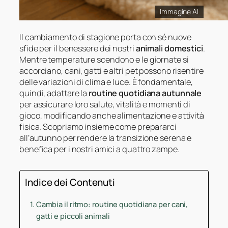
Immagine AI
Il cambiamento di stagione porta con sé nuove
sfide per il benessere dei nostri
animali domestici
.
Mentre temperature scendono e le giornate si
accorciano, cani, gatti e altri pet possono risentire
delle variazioni di clima e luce. È fondamentale,
quindi, adattare la
routine quotidiana autunnale
per assicurare loro salute, vitalità e momenti di
gioco, modificando anche alimentazione e attività
fisica. Scopriamo insieme come prepararci
all’autunno per rendere la transizione serena e
benefica per i nostri amici a quattro zampe.
Indice dei Contenuti
Cambia il ritmo: routine quotidiana per cani,
gatti e piccoli animali