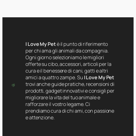
I Love My Pet
è il punto di riferimento
per chi ama gli animali da compagnia.
Ogni giorno selezioniamo le migliori
offerte su cibo, accessori, articoli per la
cura e il benessere di cani, gatti e altri
amici a quattro zampe. Su
I Love My Pet
trovi anche guide pratiche, recensioni di
prodotti, gadget innovativi e consigli per
migliorare la vita del tuo animale e
rafforzare il vostro legame. Ci
prendiamo cura di chi ami, con passione
e attenzione.