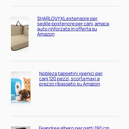
SHARLOVY XL estensore per
sedile posteriore per cani, amaca
auto rinforzata in offerta su
Amazon
Nobleza tappetini igienici per
cani 120 pezzi, scorta maxi a
prezzo ribassato su Amazon
Feandrea albero per gatti 190 cm