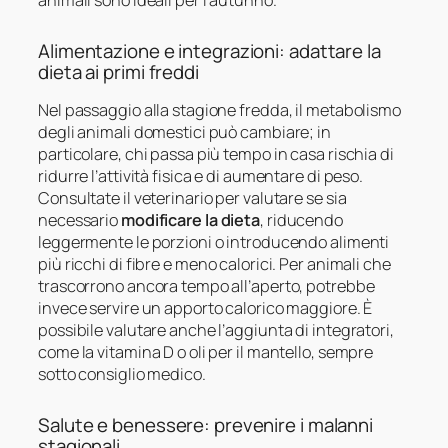
animali sono ideali per l’autunno.
Alimentazione e integrazioni: adattare la
dieta ai primi freddi
Nel passaggio alla stagione fredda, il metabolismo
degli animali domestici può cambiare; in
particolare, chi passa più tempo in casa rischia di
ridurre l’attività fisica e di aumentare di peso.
Consultate il veterinario per valutare se sia
necessario
modificare la dieta
, riducendo
leggermente le porzioni o introducendo alimenti
più ricchi di fibre e meno calorici. Per animali che
trascorrono ancora tempo all’aperto, potrebbe
invece servire un apporto calorico maggiore. È
possibile valutare anche l’aggiunta di integratori,
come la vitamina D o oli per il mantello, sempre
sotto consiglio medico.
Salute e benessere: prevenire i malanni
stagionali