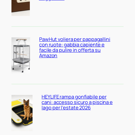
PawHut voliera per pappagallini
con ruote: gabbia capiente e
facile da pulire in offerta su
Amazon
HEYLIFE rampa gonfiabile per
cani: accesso sicuro a piscina e
lago per l’estate 2026