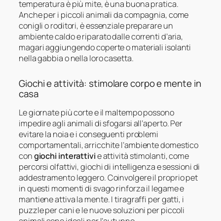
temperatura è più mite, è una buona pratica.
Anche per i piccoli animali da compagnia, come
conigli o roditori, è essenziale preparare un
ambiente caldo e riparato dalle correnti d’aria,
magari aggiungendo coperte o materiali isolanti
nella gabbia o nella loro casetta.
Giochi e attività: stimolare corpo e mente in
casa
Le giornate più corte e il maltempo possono
impedire agli animali di sfogarsi all’aperto. Per
evitare la noia e i conseguenti problemi
comportamentali, arricchite l’ambiente domestico
con
giochi interattivi
e attività stimolanti, come
percorsi olfattivi, giochi di intelligenza e sessioni di
addestramento leggero. Coinvolgere il proprio pet
in questi momenti di svago rinforza il legame e
mantiene attiva la mente. I tiragraffi per gatti, i
puzzle per cani e le nuove soluzioni per piccoli