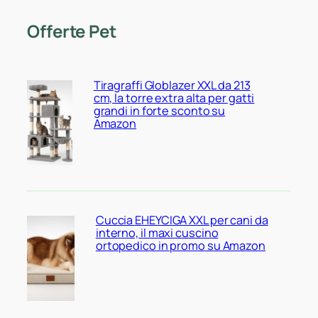
Offerte Pet
Tiragraffi Globlazer XXL da 213
cm, la torre extra alta per gatti
grandi in forte sconto su
Amazon
Cuccia EHEYCIGA XXL per cani da
interno, il maxi cuscino
ortopedico in promo su Amazon