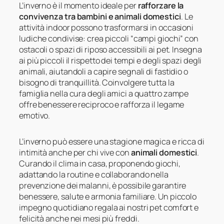
L’inverno è il momento ideale per
rafforzare la
convivenza tra bambini e animali domestici
. Le
attività indoor possono trasformarsi in occasioni
ludiche condivise: crea piccoli “campi giochi” con
ostacoli o spazi di riposo accessibili ai pet. Insegna
ai più piccoli il rispetto dei tempi e degli spazi degli
animali, aiutandoli a capire segnali di fastidio o
bisogno di tranquillità. Coinvolgere tutta la
famiglia nella cura degli amici a quattro zampe
offre benessere reciproco e rafforza il legame
emotivo.
L’inverno può essere una stagione magica e ricca di
intimità anche per chi vive con
animali domestici
.
Curando il clima in casa, proponendo giochi,
adattando la routine e collaborando nella
prevenzione dei malanni, è possibile garantire
benessere, salute e armonia familiare. Un piccolo
impegno quotidiano regala ai nostri pet comfort e
felicità anche nei mesi più freddi.