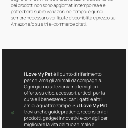
dei prodotti non sono aggiornati in tempo reale e
potrebbero subire variazioni nel tempo: è quindi
sempre necessario verificate disponibilità e prezzo su
Amazon e/o su altri e-commerce citati.
I Love My Pet
è il punto di riferimento
per chi ama gli animali da compagnia.
Ogni giorno selezioniamo le migliori
offerte su cibo, accessori, articoli per la
cura e il benessere di cani, gatti e altri
amici a quattro zampe. Su
I Love My Pet
trovi anche guide pratiche, recensioni di
prodotti, gadget innovativi e consigli per
migliorare la vita del tuo animale e