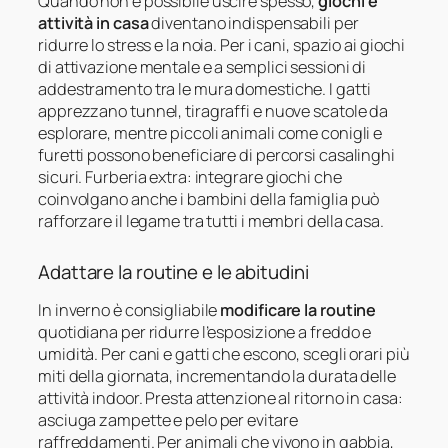
Quando non è possibile uscire spesso,
giochi e
attività in casa
diventano indispensabili per
ridurre lo stress e la noia. Per i cani, spazio ai giochi
di attivazione mentale e a semplici sessioni di
addestramento tra le mura domestiche. I gatti
apprezzano tunnel, tiragraffi e nuove scatole da
esplorare, mentre piccoli animali come conigli e
furetti possono beneficiare di percorsi casalinghi
sicuri. Furberia extra: integrare giochi che
coinvolgano anche i bambini della famiglia può
rafforzare il legame tra tutti i membri della casa.
Adattare la routine e le abitudini
In inverno è consigliabile
modificare la routine
quotidiana per ridurre l’esposizione a freddo e
umidità. Per cani e gatti che escono, scegli orari più
miti della giornata, incrementando la durata delle
attività indoor. Presta attenzione al ritorno in casa:
asciuga zampette e pelo per evitare
raffreddamenti. Per animali che vivono in gabbia,