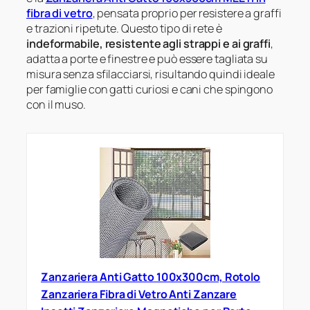
fibra di vetro
, pensata proprio per resistere a graffi
e trazioni ripetute. Questo tipo di rete è
indeformabile, resistente agli strappi e ai graffi
,
adatta a porte e finestre e può essere tagliata su
misura senza sfilacciarsi, risultando quindi ideale
per famiglie con gatti curiosi e cani che spingono
con il muso.
Zanzariera Anti Gatto 100x300cm, Rotolo
Zanzariera Fibra di Vetro Anti Zanzare