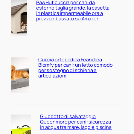
PawHut cuccia per cani da
esterno taglia grande, la casetta
in plastica impermeabile ora a
prezzo ribassato su Amazon
Cuccia ortopedica Feandrea
Blomfy per cani: un letto comodo
per sostegno di schiena e
articolazioni
Giubbotto di salvataggio
Queenmore per cani: sicurezza
in acqua tra mare, lago e piscina