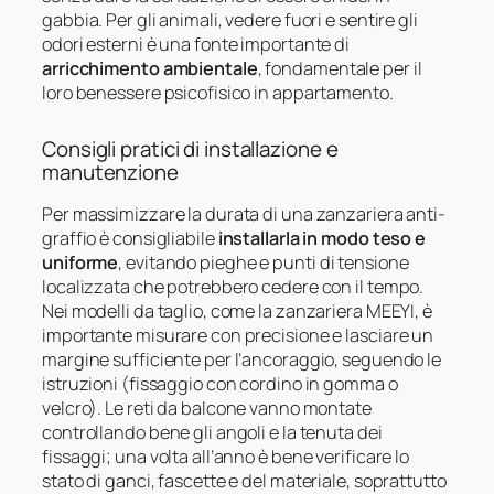
gabbia. Per gli animali, vedere fuori e sentire gli
odori esterni è una fonte importante di
arricchimento ambientale
, fondamentale per il
loro benessere psicofisico in appartamento.
Consigli pratici di installazione e
manutenzione
Per massimizzare la durata di una zanzariera anti-
graffio è consigliabile
installarla in modo teso e
uniforme
, evitando pieghe e punti di tensione
localizzata che potrebbero cedere con il tempo.
Nei modelli da taglio, come la zanzariera MEEYI, è
importante misurare con precisione e lasciare un
margine sufficiente per l’ancoraggio, seguendo le
istruzioni (fissaggio con cordino in gomma o
velcro). Le reti da balcone vanno montate
controllando bene gli angoli e la tenuta dei
fissaggi; una volta all’anno è bene verificare lo
stato di ganci, fascette e del materiale, soprattutto