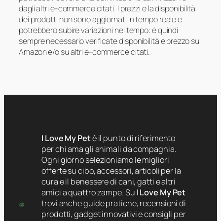
dagli altri e-commerce citati. I prezzi e la disponibilità
dei prodotti non sono aggiornati in tempo reale e
potrebbero subire variazioni nel tempo: è quindi
sempre necessario verificate disponibilità e prezzo su
Amazon e/o su altri e-commerce citati.
I Love My Pet
è il punto di riferimento
per chi ama gli animali da compagnia.
Ogni giorno selezioniamo le migliori
offerte su cibo, accessori, articoli per la
cura e il benessere di cani, gatti e altri
amici a quattro zampe. Su
I Love My Pet
trovi anche guide pratiche, recensioni di
prodotti, gadget innovativi e consigli per