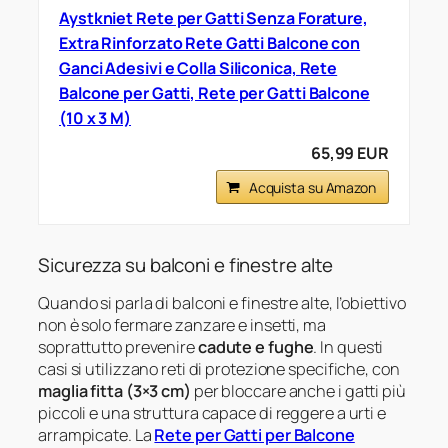
Aystkniet Rete per Gatti Senza Forature,
Extra Rinforzato Rete Gatti Balcone con
Ganci Adesivi e Colla Siliconica, Rete
Balcone per Gatti, Rete per Gatti Balcone
(10 x 3 M)
65,99 EUR
Acquista su Amazon
Sicurezza su balconi e finestre alte
Quando si parla di balconi e finestre alte, l’obiettivo
non è solo fermare zanzare e insetti, ma
soprattutto prevenire
cadute e fughe
. In questi
casi si utilizzano reti di protezione specifiche, con
maglia fitta (3×3 cm)
per bloccare anche i gatti più
piccoli e una struttura capace di reggere a urti e
arrampicate. La
Rete per Gatti per Balcone