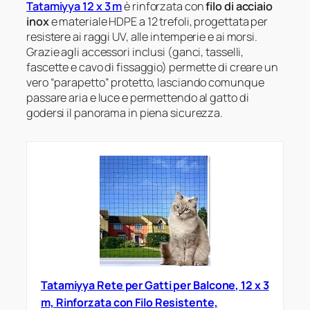
Tatamiyya 12 x 3 m
è rinforzata con
filo di acciaio
inox
e materiale HDPE a 12 trefoli, progettata per
resistere ai raggi UV, alle intemperie e ai morsi.
Grazie agli accessori inclusi (ganci, tasselli,
fascette e cavo di fissaggio) permette di creare un
vero “parapetto” protetto, lasciando comunque
passare aria e luce e permettendo al gatto di
godersi il panorama in piena sicurezza.
Tatamiyya Rete per Gatti per Balcone, 12 x 3
m, Rinforzata con Filo Resistente,