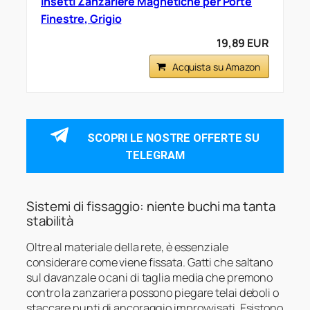
Insetti Zanzariere Magnetiche per Porte
Finestre, Grigio
19,89 EUR
Acquista su Amazon
SCOPRI LE NOSTRE OFFERTE SU
TELEGRAM
Sistemi di fissaggio: niente buchi ma tanta
stabilità
Oltre al materiale della rete, è essenziale
considerare come viene fissata. Gatti che saltano
sul davanzale o cani di taglia media che premono
contro la zanzariera possono piegare telai deboli o
staccare punti di ancoraggio improvvisati. Esistono