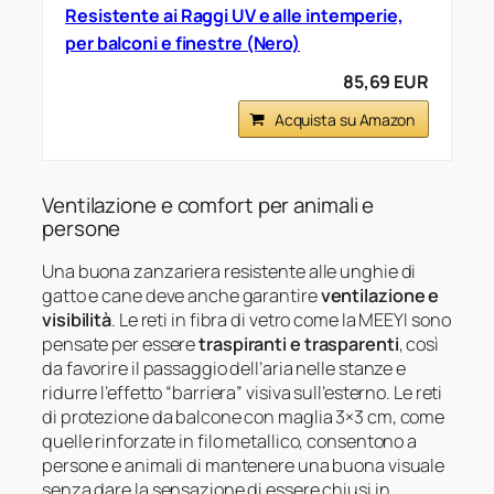
Resistente ai Raggi UV e alle intemperie,
per balconi e finestre (Nero)
85,69 EUR
Acquista su Amazon
Ventilazione e comfort per animali e
persone
Una buona zanzariera resistente alle unghie di
gatto e cane deve anche garantire
ventilazione e
visibilità
. Le reti in fibra di vetro come la MEEYI sono
pensate per essere
traspiranti e trasparenti
, così
da favorire il passaggio dell’aria nelle stanze e
ridurre l’effetto “barriera” visiva sull’esterno. Le reti
di protezione da balcone con maglia 3×3 cm, come
quelle rinforzate in filo metallico, consentono a
persone e animali di mantenere una buona visuale
senza dare la sensazione di essere chiusi in