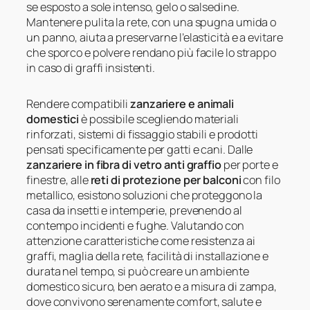
se esposto a sole intenso, gelo o salsedine.
Mantenere pulita la rete, con una spugna umida o
un panno, aiuta a preservarne l’elasticità e a evitare
che sporco e polvere rendano più facile lo strappo
in caso di graffi insistenti.
Rendere compatibili
zanzariere e animali
domestici
è possibile scegliendo materiali
rinforzati, sistemi di fissaggio stabili e prodotti
pensati specificamente per gatti e cani. Dalle
zanzariere in fibra di vetro anti graffio
per porte e
finestre, alle
reti di protezione per balconi
con filo
metallico, esistono soluzioni che proteggono la
casa da insetti e intemperie, prevenendo al
contempo incidenti e fughe. Valutando con
attenzione caratteristiche come resistenza ai
graffi, maglia della rete, facilità di installazione e
durata nel tempo, si può creare un ambiente
domestico sicuro, ben aerato e a misura di zampa,
dove convivono serenamente comfort, salute e