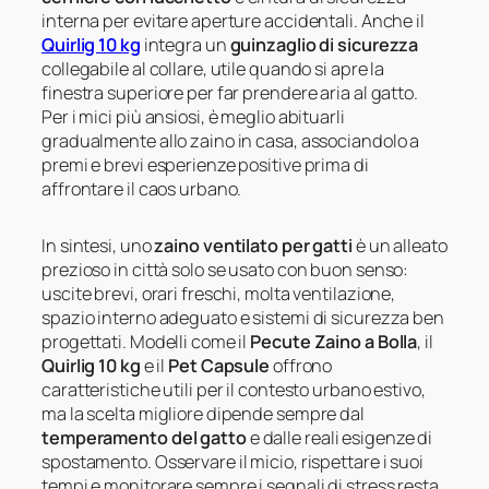
interna per evitare aperture accidentali. Anche il
Quirlig 10 kg
integra un
guinzaglio di sicurezza
collegabile al collare, utile quando si apre la
finestra superiore per far prendere aria al gatto.
Per i mici più ansiosi, è meglio abituarli
gradualmente allo zaino in casa, associandolo a
premi e brevi esperienze positive prima di
affrontare il caos urbano.
In sintesi, uno
zaino ventilato per gatti
è un alleato
prezioso in città solo se usato con buon senso:
uscite brevi, orari freschi, molta ventilazione,
spazio interno adeguato e sistemi di sicurezza ben
progettati. Modelli come il
Pecute Zaino a Bolla
, il
Quirlig 10 kg
e il
Pet Capsule
offrono
caratteristiche utili per il contesto urbano estivo,
ma la scelta migliore dipende sempre dal
temperamento del gatto
e dalle reali esigenze di
spostamento. Osservare il micio, rispettare i suoi
tempi e monitorare sempre i segnali di stress resta