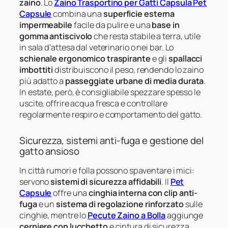
zaino
. Lo
Zaino Trasportino per Gatti Capsula Pet
Capsule
combina una
superficie esterna
impermeabile
facile da pulire e una
base in
gomma antiscivolo
che resta stabile a terra, utile
in sala d’attesa dal veterinario o nei bar. Lo
schienale ergonomico traspirante
e gli
spallacci
imbottiti
distribuiscono il peso, rendendo lo zaino
più adatto a
passeggiate urbane di media durata
.
In estate, però, è consigliabile spezzare spesso le
uscite, offrire acqua fresca e controllare
regolarmente respiro e comportamento del gatto.
Sicurezza, sistemi anti-fuga e gestione del
gatto ansioso
In città rumori e folla possono spaventare i mici:
servono
sistemi di sicurezza affidabili
. Il
Pet
Capsule
offre una
cinghia interna con clip anti-
fuga
e un
sistema di regolazione rinforzato
sulle
cinghie, mentre lo
Pecute Zaino a Bolla
aggiunge
cerniere con lucchetto
e cintura di sicurezza