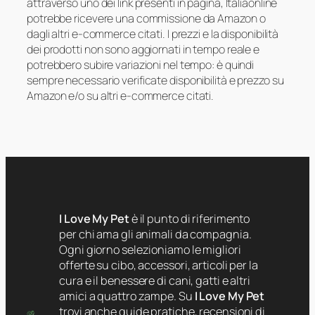
attraverso uno dei link presenti in pagina, Italiaonline
potrebbe ricevere una commissione da Amazon o
dagli altri e-commerce citati. I prezzi e la disponibilità
dei prodotti non sono aggiornati in tempo reale e
potrebbero subire variazioni nel tempo: è quindi
sempre necessario verificate disponibilità e prezzo su
Amazon e/o su altri e-commerce citati.
I Love My Pet
è il punto di riferimento
per chi ama gli animali da compagnia.
Ogni giorno selezioniamo le migliori
offerte su cibo, accessori, articoli per la
cura e il benessere di cani, gatti e altri
amici a quattro zampe. Su
I Love My Pet
trovi anche guide pratiche, recensioni di