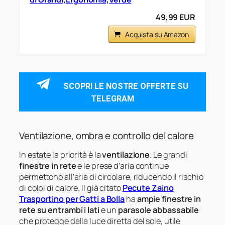
49,99 EUR
Acquista su Amazon
SCOPRI LE NOSTRE OFFERTE SU
TELEGRAM
Ventilazione, ombra e controllo del calore
In estate la priorità è la
ventilazione
. Le grandi
finestre in rete
e le prese d’aria continue
permettono all’aria di circolare, riducendo il rischio
di colpi di calore. Il già citato
Pecute Zaino
Trasportino per Gatti a Bolla
ha
ampie finestre in
rete su entrambi i lati
e un
parasole abbassabile
che protegge dalla luce diretta del sole, utile