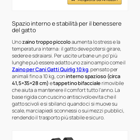
Spazio interno e stabilità per il benessere
del gatto
Uno
zaino troppo piccolo
aumenta lo stress e la
temperatura interna: il gatto deve potersi girare,
sedere e sdraiarsi. Per uscite urbane un po’ più
lunghe può essere adatto uno zaino ampio come il
Zaino per Cani Gatti Quirlig 10 kg
, pensato per
animali fino a 10 kg, con
interno spazioso (circa
41,5×35×28 cm)
e
tappetino bifacciale
rimovibile
che aiuta a mantenere il comfort tutto l’anno. La
base rigida con cuscino antiscivolo evita che il
gatto scivoli e si sbilanci quando ci si muove su
scale, marciapiedi sconnessi o sui mezzi pubblici,
rendendo il trasporto più stabile e sicuro.