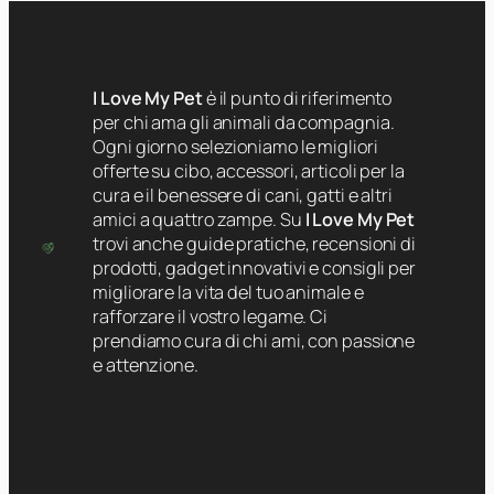
I Love My Pet
è il punto di riferimento
per chi ama gli animali da compagnia.
Ogni giorno selezioniamo le migliori
offerte su cibo, accessori, articoli per la
cura e il benessere di cani, gatti e altri
amici a quattro zampe. Su
I Love My Pet
trovi anche guide pratiche, recensioni di
prodotti, gadget innovativi e consigli per
migliorare la vita del tuo animale e
rafforzare il vostro legame. Ci
prendiamo cura di chi ami, con passione
e attenzione.