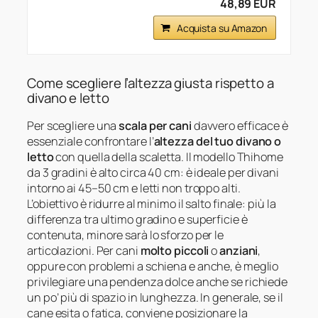
48,89 EUR
Acquista su Amazon
Come scegliere l’altezza giusta rispetto a
divano e letto
Per scegliere una
scala per cani
davvero efficace è
essenziale confrontare l’
altezza del tuo divano o
letto
con quella della scaletta. Il modello Thihome
da 3 gradini è alto circa 40 cm: è ideale per divani
intorno ai 45–50 cm e letti non troppo alti.
L’obiettivo è ridurre al minimo il salto finale: più la
differenza tra ultimo gradino e superficie è
contenuta, minore sarà lo sforzo per le
articolazioni. Per cani
molto piccoli
o
anziani
,
oppure con problemi a schiena e anche, è meglio
privilegiare una pendenza dolce anche se richiede
un po’ più di spazio in lunghezza. In generale, se il
cane esita o fatica, conviene posizionare la