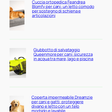
Cuccia ortopedica Feandrea
Blomfy per cani: un letto comodo
per sostegno di schiena e
articolazioni
Giubbotto di salvataggio
Queenmore per cani: sicurezza
in acqua tra mare, lago e piscina
Coperta impermeabile Dreamzie
per cani e gatti: proteggere
divano e letto con un telo
morbido e lavabile