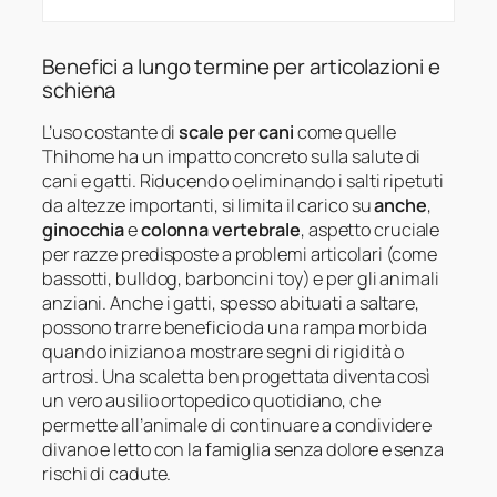
Benefici a lungo termine per articolazioni e
schiena
L’uso costante di
scale per cani
come quelle
Thihome ha un impatto concreto sulla salute di
cani e gatti. Riducendo o eliminando i salti ripetuti
da altezze importanti, si limita il carico su
anche
,
ginocchia
e
colonna vertebrale
, aspetto cruciale
per razze predisposte a problemi articolari (come
bassotti, bulldog, barboncini toy) e per gli animali
anziani. Anche i gatti, spesso abituati a saltare,
possono trarre beneficio da una rampa morbida
quando iniziano a mostrare segni di rigidità o
artrosi. Una scaletta ben progettata diventa così
un vero ausilio ortopedico quotidiano, che
permette all’animale di continuare a condividere
divano e letto con la famiglia senza dolore e senza
rischi di cadute.