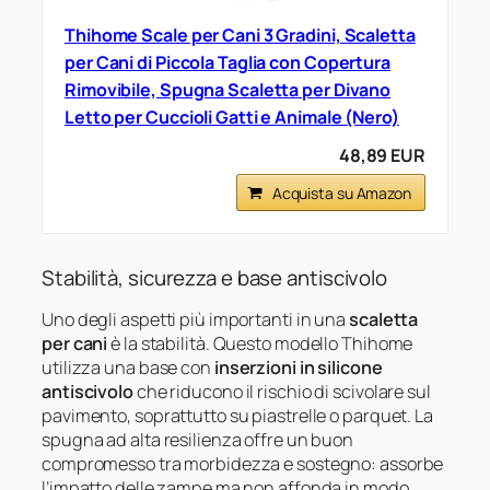
Thihome Scale per Cani 3 Gradini, Scaletta
per Cani di Piccola Taglia con Copertura
Rimovibile, Spugna Scaletta per Divano
Letto per Cuccioli Gatti e Animale (Nero)
48,89 EUR
Acquista su Amazon
Stabilità, sicurezza e base antiscivolo
Uno degli aspetti più importanti in una
scaletta
per cani
è la stabilità. Questo modello Thihome
utilizza una base con
inserzioni in silicone
antiscivolo
che riducono il rischio di scivolare sul
pavimento, soprattutto su piastrelle o parquet. La
spugna ad alta resilienza offre un buon
compromesso tra morbidezza e sostegno: assorbe
l’impatto delle zampe ma non affonda in modo