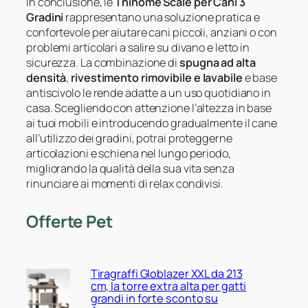
In conclusione, le
Thihome Scale per Cani 3
Gradini
rappresentano una soluzione pratica e
confortevole per aiutare cani piccoli, anziani o con
problemi articolari a salire su divano e letto in
sicurezza. La combinazione di
spugna ad alta
densità
,
rivestimento rimovibile e lavabile
e base
antiscivolo le rende adatte a un uso quotidiano in
casa. Scegliendo con attenzione l’altezza in base
ai tuoi mobili e introducendo gradualmente il cane
all’utilizzo dei gradini, potrai proteggerne
articolazioni e schiena nel lungo periodo,
migliorando la qualità della sua vita senza
rinunciare ai momenti di relax condivisi.
Offerte Pet
Tiragraffi Globlazer XXL da 213
cm, la torre extra alta per gatti
grandi in forte sconto su