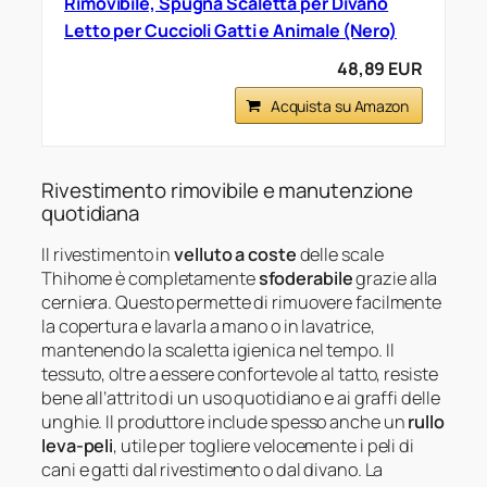
Rimovibile, Spugna Scaletta per Divano
Letto per Cuccioli Gatti e Animale (Nero)
48,89 EUR
Acquista su Amazon
Rivestimento rimovibile e manutenzione
quotidiana
Il rivestimento in
velluto a coste
delle scale
Thihome è completamente
sfoderabile
grazie alla
cerniera. Questo permette di rimuovere facilmente
la copertura e lavarla a mano o in lavatrice,
mantenendo la scaletta igienica nel tempo. Il
tessuto, oltre a essere confortevole al tatto, resiste
bene all’attrito di un uso quotidiano e ai graffi delle
unghie. Il produttore include spesso anche un
rullo
leva-peli
, utile per togliere velocemente i peli di
cani e gatti dal rivestimento o dal divano. La