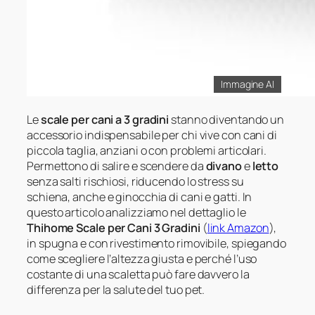
Immagine AI
Le
scale per cani a 3 gradini
stanno diventando un
accessorio indispensabile per chi vive con cani di
piccola taglia, anziani o con problemi articolari.
Permettono di salire e scendere da
divano
e
letto
senza salti rischiosi, riducendo lo stress su
schiena, anche e ginocchia di cani e gatti. In
questo articolo analizziamo nel dettaglio le
Thihome Scale per Cani 3 Gradini
(
link Amazon
),
in spugna e con rivestimento rimovibile, spiegando
come scegliere l’altezza giusta e perché l’uso
costante di una scaletta può fare davvero la
differenza per la salute del tuo pet.