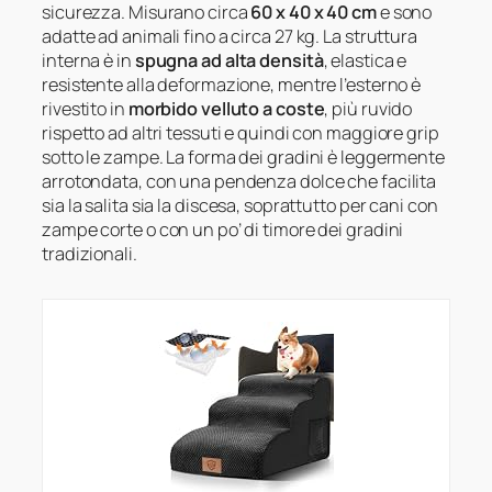
sicurezza. Misurano circa
60 x 40 x 40 cm
e sono
adatte ad animali fino a circa 27 kg. La struttura
interna è in
spugna ad alta densità
, elastica e
resistente alla deformazione, mentre l’esterno è
rivestito in
morbido velluto a coste
, più ruvido
rispetto ad altri tessuti e quindi con maggiore grip
sotto le zampe. La forma dei gradini è leggermente
arrotondata, con una pendenza dolce che facilita
sia la salita sia la discesa, soprattutto per cani con
zampe corte o con un po’ di timore dei gradini
tradizionali.