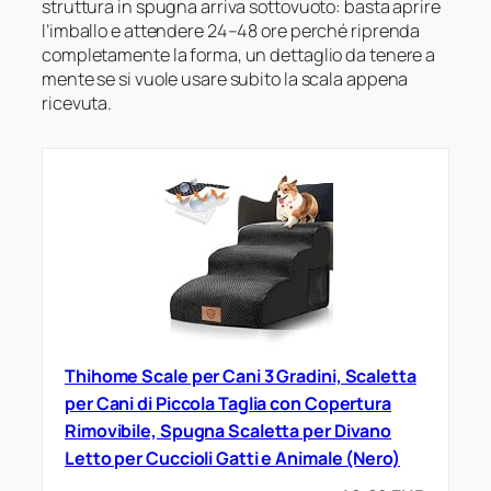
struttura in spugna arriva sottovuoto: basta aprire
l’imballo e attendere 24–48 ore perché riprenda
completamente la forma, un dettaglio da tenere a
mente se si vuole usare subito la scala appena
ricevuta.
Thihome Scale per Cani 3 Gradini, Scaletta
per Cani di Piccola Taglia con Copertura
Rimovibile, Spugna Scaletta per Divano
Letto per Cuccioli Gatti e Animale (Nero)