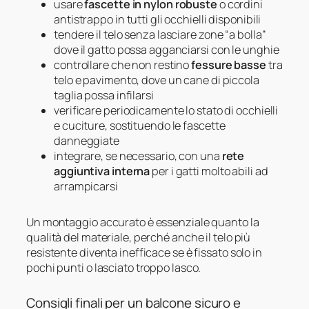
usare
fascette in nylon robuste
o cordini
antistrappo in tutti gli occhielli disponibili
tendere il telo senza lasciare zone “a bolla”
dove il gatto possa agganciarsi con le unghie
controllare che non restino
fessure basse
tra
telo e pavimento, dove un cane di piccola
taglia possa infilarsi
verificare periodicamente lo stato di occhielli
e cuciture, sostituendo le fascette
danneggiate
integrare, se necessario, con una
rete
aggiuntiva interna
per i gatti molto abili ad
arrampicarsi
Un montaggio accurato è essenziale quanto la
qualità del materiale, perché anche il telo più
resistente diventa inefficace se è fissato solo in
pochi punti o lasciato troppo lasco.
Consigli finali per un balcone sicuro e