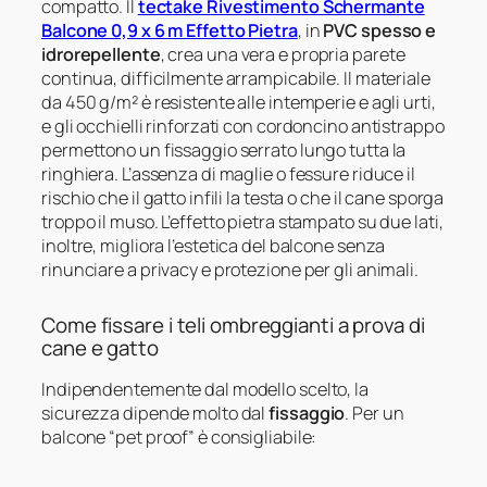
compatto. Il
tectake Rivestimento Schermante
Balcone 0,9 x 6 m Effetto Pietra
, in
PVC spesso e
idrorepellente
, crea una vera e propria parete
continua, difficilmente arrampicabile. Il materiale
da 450 g/m² è resistente alle intemperie e agli urti,
e gli occhielli rinforzati con cordoncino antistrappo
permettono un fissaggio serrato lungo tutta la
ringhiera. L’assenza di maglie o fessure riduce il
rischio che il gatto infili la testa o che il cane sporga
troppo il muso. L’effetto pietra stampato su due lati,
inoltre, migliora l’estetica del balcone senza
rinunciare a privacy e protezione per gli animali.
Come fissare i teli ombreggianti a prova di
cane e gatto
Indipendentemente dal modello scelto, la
sicurezza dipende molto dal
fissaggio
. Per un
balcone “pet proof” è consigliabile: