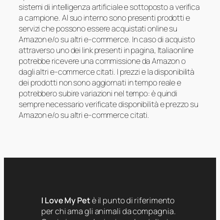
sistemi di intelligenza artificiale e sottoposto a verifica
a campione. Al suo interno sono presenti prodotti e
servizi che possono essere acquistati online su
Amazon e/o su altri e-commerce. In caso di acquisto
attraverso uno dei link presenti in pagina, Italiaonline
potrebbe ricevere una commissione da Amazon o
dagli altri e-commerce citati. I prezzi e la disponibilità
dei prodotti non sono aggiornati in tempo reale e
potrebbero subire variazioni nel tempo: è quindi
sempre necessario verificate disponibilità e prezzo su
Amazon e/o su altri e-commerce citati.
I Love My Pet
è il punto di riferimento
per chi ama gli animali da compagnia.