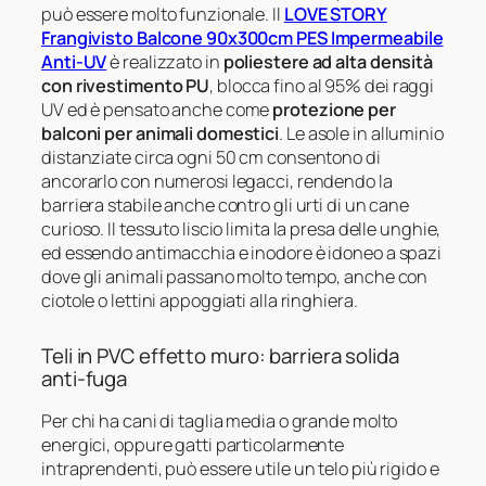
può essere molto funzionale. Il
LOVE STORY
Frangivisto Balcone 90x300cm PES Impermeabile
Anti-UV
è realizzato in
poliestere ad alta densità
con rivestimento PU
, blocca fino al 95% dei raggi
UV ed è pensato anche come
protezione per
balconi per animali domestici
. Le asole in alluminio
distanziate circa ogni 50 cm consentono di
ancorarlo con numerosi legacci, rendendo la
barriera stabile anche contro gli urti di un cane
curioso. Il tessuto liscio limita la presa delle unghie,
ed essendo antimacchia e inodore è idoneo a spazi
dove gli animali passano molto tempo, anche con
ciotole o lettini appoggiati alla ringhiera.
Teli in PVC effetto muro: barriera solida
anti-fuga
Per chi ha cani di taglia media o grande molto
energici, oppure gatti particolarmente
intraprendenti, può essere utile un telo più rigido e