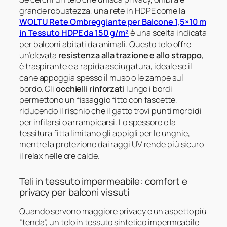
grande robustezza, una rete in HDPE come la
WOLTU Rete Ombreggiante per Balcone 1,5×10 m
in Tessuto HDPE da 150 g/m²
è una scelta indicata
per balconi abitati da animali. Questo telo offre
un’elevata
resistenza alla trazione e allo strappo
,
è traspirante e a rapida asciugatura, ideale se il
cane appoggia spesso il muso o le zampe sul
bordo. Gli
occhielli rinforzati
lungo i bordi
permettono un fissaggio fitto con fascette,
riducendo il rischio che il gatto trovi punti morbidi
per infilarsi o arrampicarsi. Lo spessore e la
tessitura fitta limitano gli appigli per le unghie,
mentre la protezione dai raggi UV rende più sicuro
il relax nelle ore calde.
Teli in tessuto impermeabile: comfort e
privacy per balconi vissuti
Quando servono maggiore privacy e un aspetto più
“tenda”, un telo in tessuto sintetico impermeabile