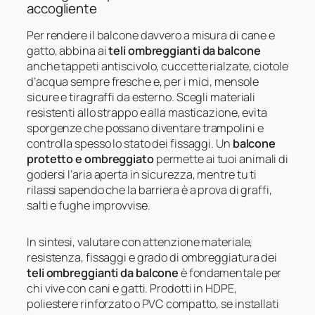
accogliente
Per rendere il balcone davvero a misura di cane e
gatto, abbina ai
teli ombreggianti da balcone
anche tappeti antiscivolo, cuccette rialzate, ciotole
d’acqua sempre fresche e, per i mici, mensole
sicure e tiragraffi da esterno. Scegli materiali
resistenti allo strappo e alla masticazione, evita
sporgenze che possano diventare trampolini e
controlla spesso lo stato dei fissaggi. Un
balcone
protetto e ombreggiato
permette ai tuoi animali di
godersi l’aria aperta in sicurezza, mentre tu ti
rilassi sapendo che la barriera è a prova di graffi,
salti e fughe improvvise.
In sintesi, valutare con attenzione materiale,
resistenza, fissaggi e grado di ombreggiatura dei
teli ombreggianti da balcone
è fondamentale per
chi vive con cani e gatti. Prodotti in HDPE,
poliestere rinforzato o PVC compatto, se installati