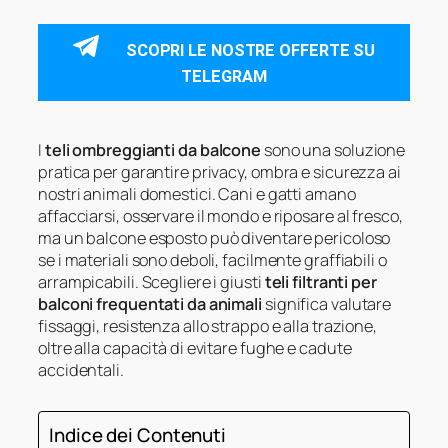
SCOPRI LE NOSTRE OFFERTE SU
TELEGRAM
I
teli ombreggianti da balcone
sono una soluzione
pratica per garantire privacy, ombra e sicurezza ai
nostri animali domestici. Cani e gatti amano
affacciarsi, osservare il mondo e riposare al fresco,
ma un balcone esposto può diventare pericoloso
se i materiali sono deboli, facilmente graffiabili o
arrampicabili. Scegliere i giusti
teli filtranti per
balconi frequentati da animali
significa valutare
fissaggi, resistenza allo strappo e alla trazione,
oltre alla capacità di evitare fughe e cadute
accidentali.
Indice dei Contenuti