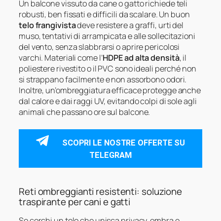
Un balcone vissuto da cane o gatto richiede teli
robusti, ben fissati e difficili da scalare. Un buon
telo frangivista
deve resistere a graffi, urti del
muso, tentativi di arrampicata e alle sollecitazioni
del vento, senza slabbrarsi o aprire pericolosi
varchi. Materiali come l’
HDPE ad alta densità
, il
poliestere rivestito o il PVC sono ideali perché non
si strappano facilmente e non assorbono odori.
Inoltre, un’ombreggiatura efficace protegge anche
dal calore e dai raggi UV, evitando colpi di sole agli
animali che passano ore sul balcone.
SCOPRI LE NOSTRE OFFERTE SU
TELEGRAM
Reti ombreggianti resistenti: soluzione
traspirante per cani e gatti
Se cerchi un telo che unisca privacy, ombra e