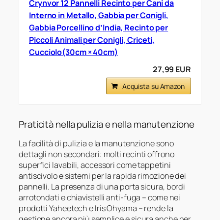
Crynvor 12 Pannelli Recinto per Cani da
Interno in Metallo, Gabbia per Conigli,
Gabbia Porcellino d’India, Recinto per
Piccoli Animali per Conigli, Criceti,
Cucciolo(30cm × 40cm)
27,99 EUR
Acquista su Amazon
Praticità nella pulizia e nella manutenzione
La facilità di pulizia e la manutenzione sono
dettagli non secondari: molti recinti offrono
superfici lavabili, accessori come tappetini
antiscivolo e sistemi per la rapida rimozione dei
pannelli. La presenza di una porta sicura, bordi
arrotondati e chiavistelli anti-fuga – come nei
prodotti Yaheetech e Iris Ohyama – rende la
gestione ancora più semplice e sicura anche per