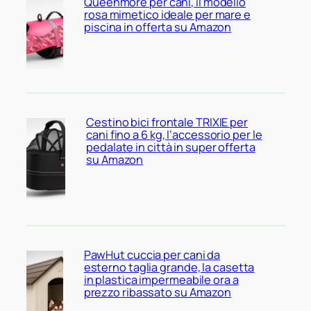
Queenmore per cani, il modello
rosa mimetico ideale per mare e
piscina in offerta su Amazon
Cestino bici frontale TRIXIE per
cani fino a 6 kg, l’accessorio per le
pedalate in città in super offerta
su Amazon
PawHut cuccia per cani da
esterno taglia grande, la casetta
in plastica impermeabile ora a
prezzo ribassato su Amazon