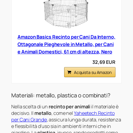
Amazon Basics Recinto per Cani Da Interno,
Ottagonale Pieghevole in Metallo, per Cani
e Animali Domestici, 61 cm di altezza, Nero
32,69 EUR
Acquista su Amazon
Materiali: metallo, plastica o combinati?
Nella scelta di un
recinto per animali
il materiale è
decisivo. Il
metallo
, come nel
Yaheetech Recinto
per Cani Grande
, assicura lunga durata, resistenza
e flessibilità d’uso sia in ambienti interni che in
giardino. La
plastica
, invece, rende prodotti come