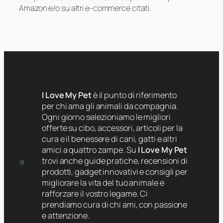
Amazon e/o su altri e-commerce citati.
I Love My Pet
è il punto di riferimento
per chi ama gli animali da compagnia.
Ogni giorno selezioniamo le migliori
offerte su cibo, accessori, articoli per la
cura e il benessere di cani, gatti e altri
amici a quattro zampe. Su
I Love My Pet
trovi anche guide pratiche, recensioni di
prodotti, gadget innovativi e consigli per
migliorare la vita del tuo animale e
rafforzare il vostro legame. Ci
prendiamo cura di chi ami, con passione
e attenzione.