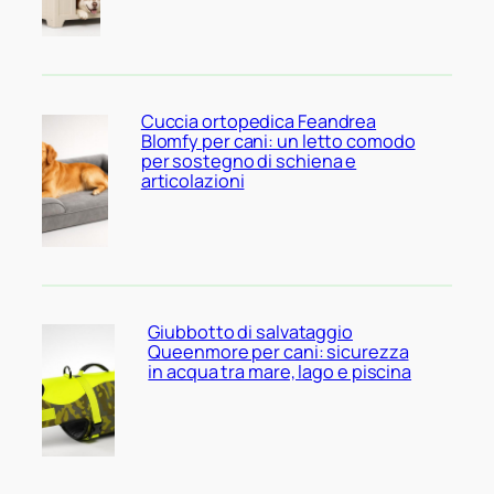
Cuccia ortopedica Feandrea
Blomfy per cani: un letto comodo
per sostegno di schiena e
articolazioni
Giubbotto di salvataggio
Queenmore per cani: sicurezza
in acqua tra mare, lago e piscina