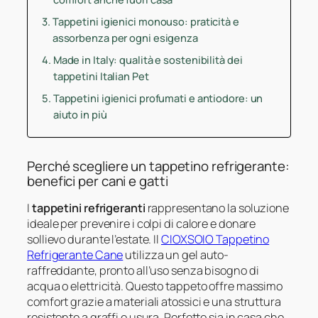
Tappetini igienici monouso: praticità e
assorbenza per ogni esigenza
Made in Italy: qualità e sostenibilità dei
tappetini Italian Pet
Tappetini igienici profumati e antiodore: un
aiuto in più
Perché scegliere un tappetino refrigerante:
benefici per cani e gatti
I
tappetini refrigeranti
rappresentano la soluzione
ideale per prevenire i colpi di calore e donare
sollievo durante l’estate. Il
CIOXSOIO Tappetino
Refrigerante Cane
utilizza un gel auto-
raffreddante, pronto all’uso senza bisogno di
acqua o elettricità. Questo tappeto offre massimo
comfort grazie a materiali atossici e una struttura
resistente a graffi e usura. Perfetto sia in casa che