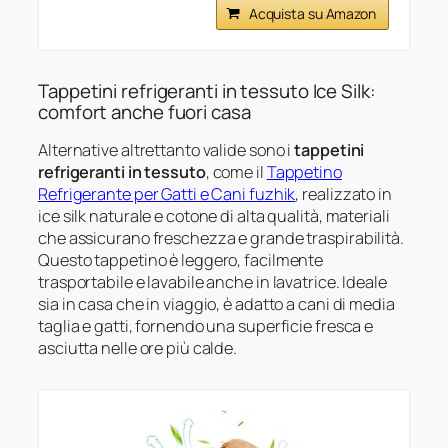
Acquista su Amazon
Tappetini refrigeranti in tessuto Ice Silk:
comfort anche fuori casa
Alternative altrettanto valide sono i
tappetini
refrigeranti in tessuto
, come il
Tappetino
Refrigerante per Gatti e Cani fuzhik
, realizzato in
ice silk naturale e cotone di alta qualità, materiali
che assicurano freschezza e grande traspirabilità.
Questo tappetino è leggero, facilmente
trasportabile e lavabile anche in lavatrice. Ideale
sia in casa che in viaggio, è adatto a cani di media
taglia e gatti, fornendo una superficie fresca e
asciutta nelle ore più calde.