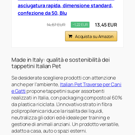
asciugatura rapida, dimensione standard,
confezione da 50, Blu
13,45 EUR
14,67 EUR
−1,22 EUR
Acquista su Amazon
Made in Italy: qualità e sostenibilità dei
tappetini Italian Pet
Se desiderate scegliere prodotti con attenzione
anche per l’ambiente,
Italian Pet Traverse per Cani
e Gatti
propone tappetini super assorbenti
realizzati in Italia, con packaging composto al 60%
da plastica riciclata. L’innovativo strato in fibra
polipropilenica riduce la risalita dei liquidi,
neutralizza gli odori ed è ideale per training e
gestione di animali anziani. Un prodotto versatile,
adatto a casa, auto o spazi esterni.