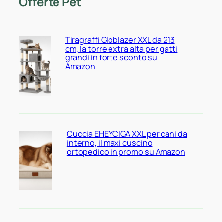
Offerte Pet
Tiragraffi Globlazer XXL da 213
cm, la torre extra alta per gatti
grandi in forte sconto su
Amazon
Cuccia EHEYCIGA XXL per cani da
interno, il maxi cuscino
ortopedico in promo su Amazon