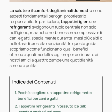
La salute e il comfort degli animali domestici
sono
aspetti fondamentali per ogni proprietario
responsabile. In particolare,
tappetini igienici e
refrigeranti
svolgono un ruolo centrale non solo
nell’igiene, ma anche nel benessere complessivo di
cani e gatti, specialmente durante i mesi più caldi o
nelle fasi di crescita e anzianità. In questa guida
scopriamo come funzionano, quali benefici
offrono e quali modelli scegliere per assicurare ai
nostri amici a quattro zampe una quotidianità
serena e pulita.
Indice dei Contenuti
Perché scegliere un tappetino refrigerante:
benefici per cani e gatti
Tappetini refrigeranti in tessuto Ice Silk:
comfort anche fuori casa