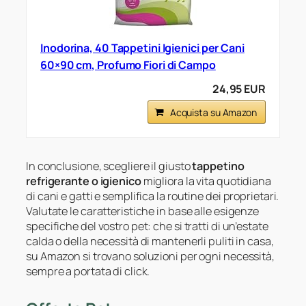
Inodorina, 40 Tappetini Igienici per Cani
60×90 cm, Profumo Fiori di Campo
24,95 EUR
Acquista su Amazon
In conclusione, scegliere il giusto
tappetino
refrigerante o igienico
migliora la vita quotidiana
di cani e gatti e semplifica la routine dei proprietari.
Valutate le caratteristiche in base alle esigenze
specifiche del vostro pet: che si tratti di un’estate
calda o della necessità di mantenerli puliti in casa,
su Amazon si trovano soluzioni per ogni necessità,
sempre a portata di click.