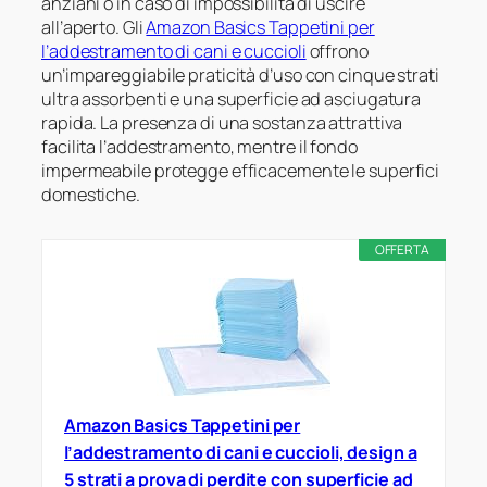
anziani o in caso di impossibilità di uscire
all’aperto. Gli
Amazon Basics Tappetini per
l’addestramento di cani e cuccioli
offrono
un’impareggiabile praticità d’uso con cinque strati
ultra assorbenti e una superficie ad asciugatura
rapida. La presenza di una sostanza attrattiva
facilita l’addestramento, mentre il fondo
impermeabile protegge efficacemente le superfici
domestiche.
OFFERTA
Amazon Basics Tappetini per
l’addestramento di cani e cuccioli, design a
5 strati a prova di perdite con superficie ad