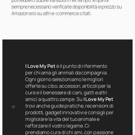
potrebbero subire variazioni nel tempo: è quindi
sempre necessario verificate disponibilità e prezzo su
Amazon e/o su altri e-commerce citati.
I Love My Pet
è il punto di riferimento
per chi ama gli animali da compagnia.
Ogni giorno selezioniamo le migliori
offerte su cibo, accessori, articoli per la
cura e il benessere di cani, gatti e altri
amici a quattro zampe. Su
I Love My Pet
trovi anche guide pratiche, recensioni di
prodotti, gadget innovativi e consigli per
migliorare la vita del tuo animale e
rafforzare il vostro legame. Ci
prendiamo cura di chi ami, con passione