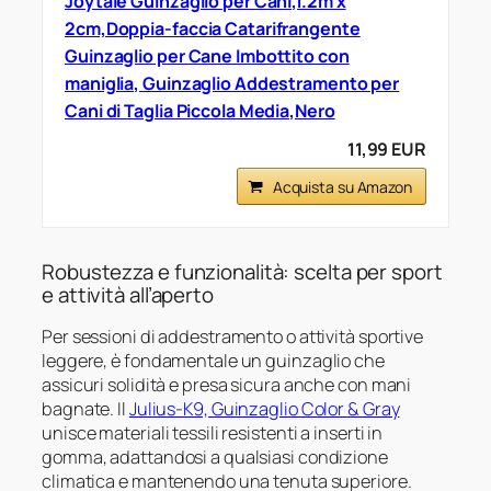
Joytale Guinzaglio per Cani,1.2m x
2cm,Doppia-faccia Catarifrangente
Guinzaglio per Cane Imbottito con
maniglia, Guinzaglio Addestramento per
Cani di Taglia Piccola Media,Nero
11,99 EUR
Acquista su Amazon
Robustezza e funzionalità: scelta per sport
e attività all’aperto
Per sessioni di addestramento o attività sportive
leggere, è fondamentale un guinzaglio che
assicuri solidità e presa sicura anche con mani
bagnate. Il
Julius-K9, Guinzaglio Color & Gray
unisce materiali tessili resistenti a inserti in
gomma, adattandosi a qualsiasi condizione
climatica e mantenendo una tenuta superiore.