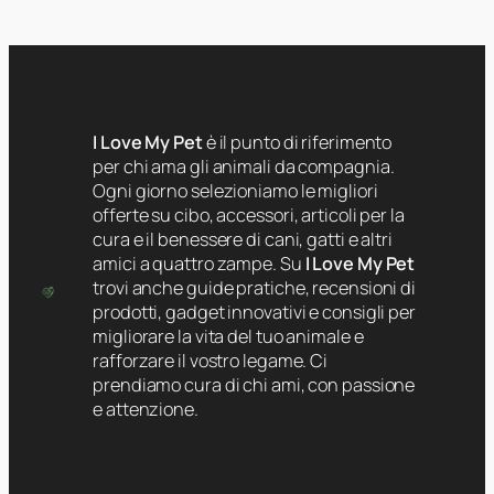
I Love My Pet
è il punto di riferimento
per chi ama gli animali da compagnia.
Ogni giorno selezioniamo le migliori
offerte su cibo, accessori, articoli per la
cura e il benessere di cani, gatti e altri
amici a quattro zampe. Su
I Love My Pet
trovi anche guide pratiche, recensioni di
prodotti, gadget innovativi e consigli per
migliorare la vita del tuo animale e
rafforzare il vostro legame. Ci
prendiamo cura di chi ami, con passione
e attenzione.