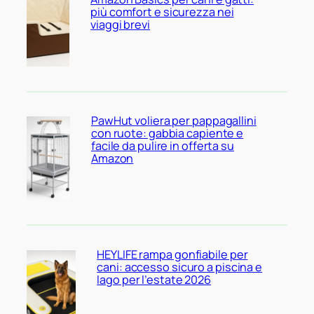
più comfort e sicurezza nei
viaggi brevi
PawHut voliera per pappagallini
con ruote: gabbia capiente e
facile da pulire in offerta su
Amazon
HEYLIFE rampa gonfiabile per
cani: accesso sicuro a piscina e
lago per l’estate 2026