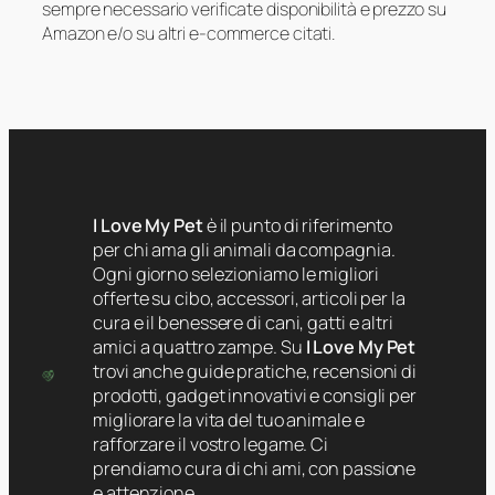
sempre necessario verificate disponibilità e prezzo su
Amazon e/o su altri e-commerce citati.
I Love My Pet
è il punto di riferimento
per chi ama gli animali da compagnia.
Ogni giorno selezioniamo le migliori
offerte su cibo, accessori, articoli per la
cura e il benessere di cani, gatti e altri
amici a quattro zampe. Su
I Love My Pet
trovi anche guide pratiche, recensioni di
prodotti, gadget innovativi e consigli per
migliorare la vita del tuo animale e
rafforzare il vostro legame. Ci
prendiamo cura di chi ami, con passione
e attenzione.