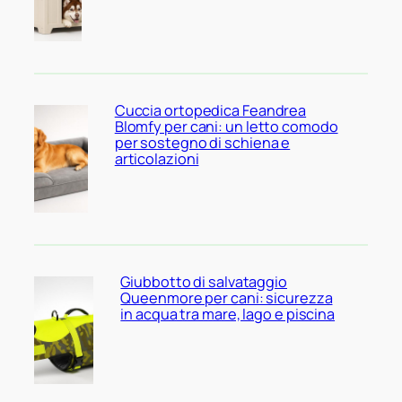
Cuccia ortopedica Feandrea
Blomfy per cani: un letto comodo
per sostegno di schiena e
articolazioni
Giubbotto di salvataggio
Queenmore per cani: sicurezza
in acqua tra mare, lago e piscina