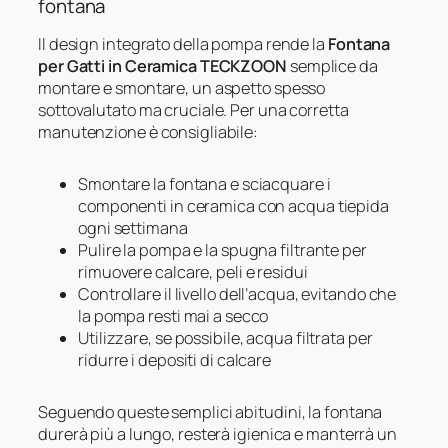
fontana
Il design integrato della pompa rende la
Fontana
per Gatti in Ceramica TECKZOON
semplice da
montare e smontare, un aspetto spesso
sottovalutato ma cruciale. Per una corretta
manutenzione è consigliabile:
Smontare la fontana e sciacquare i
componenti in ceramica con acqua tiepida
ogni settimana
Pulire la pompa e la spugna filtrante per
rimuovere calcare, peli e residui
Controllare il livello dell’acqua, evitando che
la pompa resti mai a secco
Utilizzare, se possibile, acqua filtrata per
ridurre i depositi di calcare
Seguendo queste semplici abitudini, la fontana
durerà più a lungo, resterà igienica e manterrà un