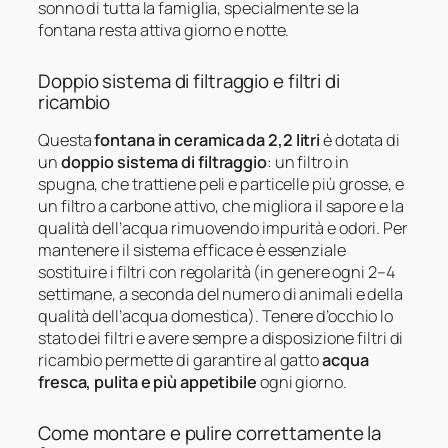
sonno di tutta la famiglia, specialmente se la
fontana resta attiva giorno e notte.
Doppio sistema di filtraggio e filtri di
ricambio
Questa
fontana in ceramica da 2,2 litri
è dotata di
un
doppio sistema di filtraggio
: un filtro in
spugna, che trattiene peli e particelle più grosse, e
un filtro a carbone attivo, che migliora il sapore e la
qualità dell’acqua rimuovendo impurità e odori. Per
mantenere il sistema efficace è essenziale
sostituire i filtri con regolarità (in genere ogni 2–4
settimane, a seconda del numero di animali e della
qualità dell’acqua domestica). Tenere d’occhio lo
stato dei filtri e avere sempre a disposizione filtri di
ricambio permette di garantire al gatto
acqua
fresca, pulita e più appetibile
ogni giorno.
Come montare e pulire correttamente la