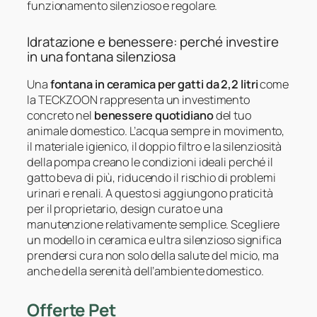
funzionamento silenzioso e regolare.
Idratazione e benessere: perché investire
in una fontana silenziosa
Una
fontana in ceramica per gatti da 2,2 litri
come
la TECKZOON rappresenta un investimento
concreto nel
benessere quotidiano
del tuo
animale domestico. L’acqua sempre in movimento,
il materiale igienico, il doppio filtro e la silenziosità
della pompa creano le condizioni ideali perché il
gatto beva di più, riducendo il rischio di problemi
urinari e renali. A questo si aggiungono praticità
per il proprietario, design curato e una
manutenzione relativamente semplice. Scegliere
un modello in ceramica e ultra silenzioso significa
prendersi cura non solo della salute del micio, ma
anche della serenità dell’ambiente domestico.
Offerte Pet