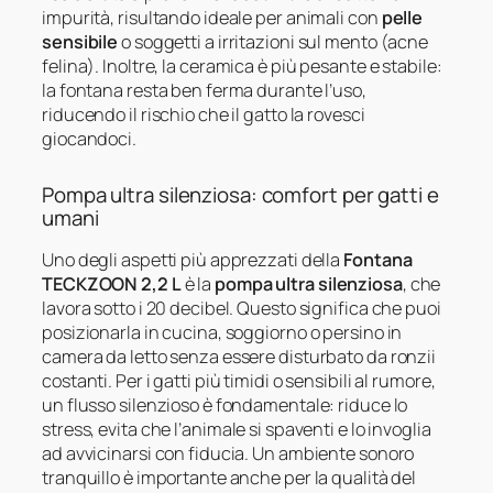
impurità, risultando ideale per animali con
pelle
sensibile
o soggetti a irritazioni sul mento (acne
felina). Inoltre, la ceramica è più pesante e stabile:
la fontana resta ben ferma durante l’uso,
riducendo il rischio che il gatto la rovesci
giocandoci.
Pompa ultra silenziosa: comfort per gatti e
umani
Uno degli aspetti più apprezzati della
Fontana
TECKZOON 2,2 L
è la
pompa ultra silenziosa
, che
lavora sotto i 20 decibel. Questo significa che puoi
posizionarla in cucina, soggiorno o persino in
camera da letto senza essere disturbato da ronzii
costanti. Per i gatti più timidi o sensibili al rumore,
un flusso silenzioso è fondamentale: riduce lo
stress, evita che l’animale si spaventi e lo invoglia
ad avvicinarsi con fiducia. Un ambiente sonoro
tranquillo è importante anche per la qualità del