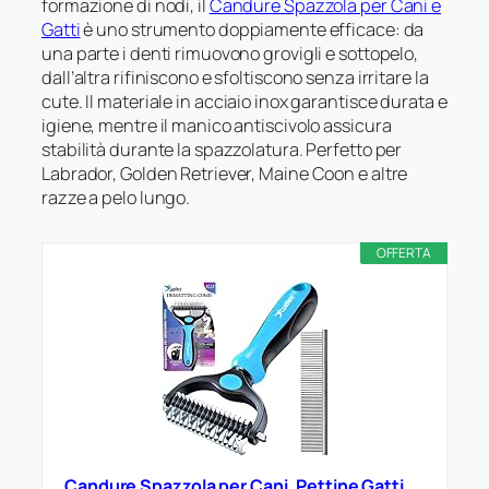
formazione di nodi, il
Candure Spazzola per Cani e
Gatti
è uno strumento doppiamente efficace: da
una parte i denti rimuovono grovigli e sottopelo,
dall’altra rifiniscono e sfoltiscono senza irritare la
cute. Il materiale in acciaio inox garantisce durata e
igiene, mentre il manico antiscivolo assicura
stabilità durante la spazzolatura. Perfetto per
Labrador, Golden Retriever, Maine Coon e altre
razze a pelo lungo.
OFFERTA
Candure Spazzola per Cani, Pettine Gatti