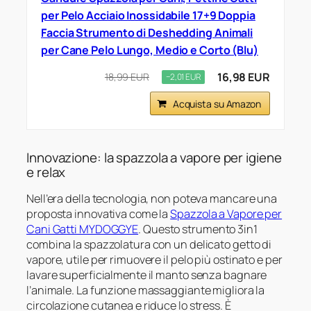
per Pelo Acciaio Inossidabile 17+9 Doppia
Faccia Strumento di Deshedding Animali
per Cane Pelo Lungo, Medio e Corto (Blu)
16,98 EUR
18,99 EUR
−2,01 EUR
Acquista su Amazon
Innovazione: la spazzola a vapore per igiene
e relax
Nell’era della tecnologia, non poteva mancare una
proposta innovativa come la
Spazzola a Vapore per
Cani Gatti MYDOGGYE
. Questo strumento 3in1
combina la spazzolatura con un delicato getto di
vapore, utile per rimuovere il pelo più ostinato e per
lavare superficialmente il manto senza bagnare
l’animale. La funzione massaggiante migliora la
circolazione cutanea e riduce lo stress. È