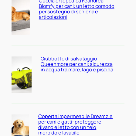
Cuccia ortopedica Feandrea
Blomfy per cani: un letto comodo
per sostegno di schiena e
articolazioni
Giubbotto di salvataggio
Queenmore per cani: sicurezza
in acqua tra mare, lago e piscina
Coperta impermeabile Dreamzie
per cani e gatti: proteggere
divano e letto con un telo
morbido e lavabile