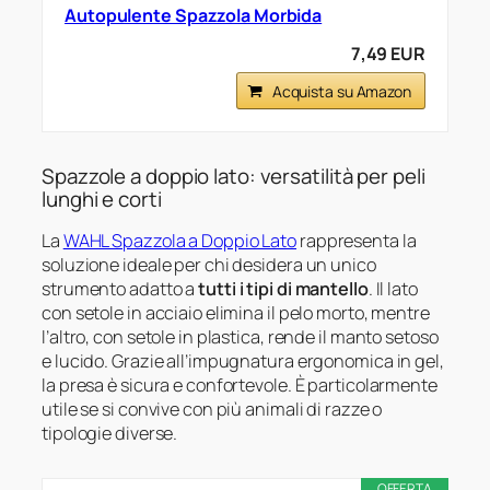
Autopulente Spazzola Morbida
7,49 EUR
Acquista su Amazon
Spazzole a doppio lato: versatilità per peli
lunghi e corti
La
WAHL Spazzola a Doppio Lato
rappresenta la
soluzione ideale per chi desidera un unico
strumento adatto a
tutti i tipi di mantello
. Il lato
con setole in acciaio elimina il pelo morto, mentre
l’altro, con setole in plastica, rende il manto setoso
e lucido. Grazie all’impugnatura ergonomica in gel,
la presa è sicura e confortevole. È particolarmente
utile se si convive con più animali di razze o
tipologie diverse.
OFFERTA