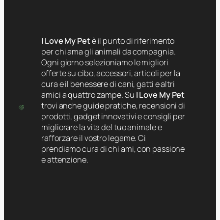
I Love My Pet
è il punto di riferimento
per chi ama gli animali da compagnia.
Ogni giorno selezioniamo le migliori
offerte su cibo, accessori, articoli per la
cura e il benessere di cani, gatti e altri
amici a quattro zampe. Su
I Love My Pet
trovi anche guide pratiche, recensioni di
prodotti, gadget innovativi e consigli per
migliorare la vita del tuo animale e
rafforzare il vostro legame. Ci
prendiamo cura di chi ami, con passione
e attenzione.