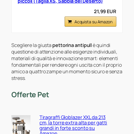
piccoli (Taglia XS, Sabbia del Deserto)
21,99 EUR
Acquista su Amazon
Scegliere la giusta
pettorina antipull
è quindi
questione di attenzione alle esigenze individuali,
materiali di qualità e innovazione smart: elementi
fondamentali per rendere ogni uscita con il proprio
amico a quattro zampe un momento sicuro e senza
stress.
Offerte Pet
Tiragraffi Globlazer XXL da 213
cm, la torre extra alta per gatti
grandi in forte sconto su
Amazon