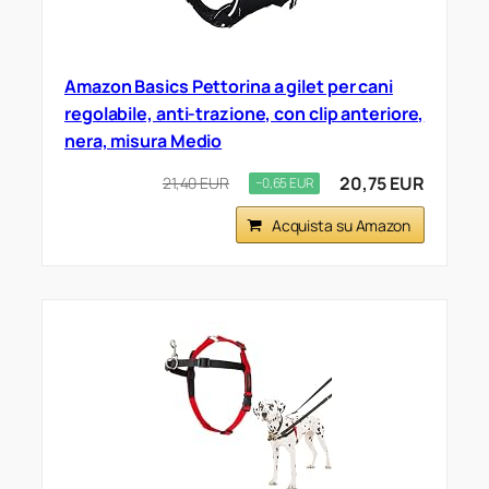
Amazon Basics Pettorina a gilet per cani
regolabile, anti-trazione, con clip anteriore,
nera, misura Medio
20,75 EUR
21,40 EUR
−0,65 EUR
Acquista su Amazon