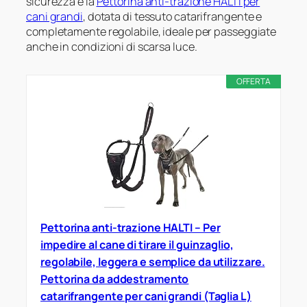
sicurezza è la
Pettorina anti-trazione HALTI per
cani grandi
, dotata di tessuto catarifrangente e
completamente regolabile, ideale per passeggiate
anche in condizioni di scarsa luce.
OFFERTA
Pettorina anti-trazione HALTI – Per
impedire al cane di tirare il guinzaglio,
regolabile, leggera e semplice da utilizzare.
Pettorina da addestramento
catarifrangente per cani grandi (Taglia L)