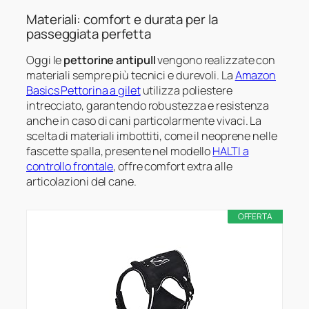
Materiali: comfort e durata per la
passeggiata perfetta
Oggi le
pettorine antipull
vengono realizzate con
materiali sempre più tecnici e durevoli. La
Amazon
Basics Pettorina a gilet
utilizza poliestere
intrecciato, garantendo robustezza e resistenza
anche in caso di cani particolarmente vivaci. La
scelta di materiali imbottiti, come il neoprene nelle
fascette spalla, presente nel modello
HALTI a
controllo frontale
, offre comfort extra alle
articolazioni del cane.
OFFERTA