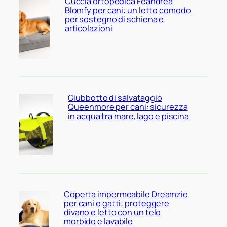
Cuccia ortopedica Feandrea
Blomfy per cani: un letto comodo
per sostegno di schiena e
articolazioni
Giubbotto di salvataggio
Queenmore per cani: sicurezza
in acqua tra mare, lago e piscina
Coperta impermeabile Dreamzie
per cani e gatti: proteggere
divano e letto con un telo
morbido e lavabile