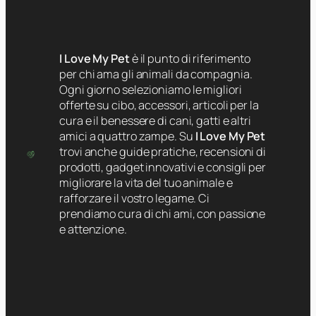
I Love My Pet
è il punto di riferimento
per chi ama gli animali da compagnia.
Ogni giorno selezioniamo le migliori
offerte su cibo, accessori, articoli per la
cura e il benessere di cani, gatti e altri
amici a quattro zampe. Su
I Love My Pet
trovi anche guide pratiche, recensioni di
prodotti, gadget innovativi e consigli per
migliorare la vita del tuo animale e
rafforzare il vostro legame. Ci
prendiamo cura di chi ami, con passione
e attenzione.