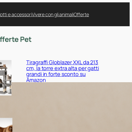
otti e accessori
Vivere con gli animali
Offerte
fferte Pet
Tiragraffi Globlazer XXL da 213
cm, la torre extra alta per gatti
grandi in forte sconto su
Amazon
Cuccia EHEYCIGA XXL per cani
da interno, il maxi cuscino
ortopedico in promo su