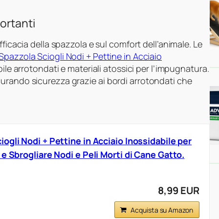
ortanti
fficacia della spazzola e sul comfort dell’animale. Le
pazzola Sciogli Nodi + Pettine in Acciaio
bile arrotondati e materiali atossici per l’impugnatura.
urando sicurezza grazie ai bordi arrotondati che
gli Nodi + Pettine in Acciaio Inossidabile per
e Sbrogliare Nodi e Peli Morti di Cane Gatto.
8,99 EUR
Acquista su Amazon