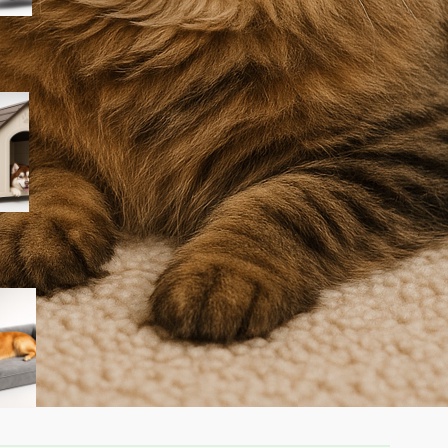
PawHut cuccia per cani da
esterno taglia grande, la
casetta in plastica
impermeabile ora a prezzo
ribassato su Amazon
Cuccia ortopedica Feandrea
Blomfy per cani: un letto
comodo per sostegno di
schiena e articolazioni