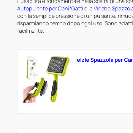
L’usabilità è fondamentale nella scelta di una s
Autopulente per Cani/Gatti
e la
Vinabo Spazzol
con la semplice pressione di un pulsante, rimuovon
risparmiando tempo dopo ogni uso. Sono adatti a
facilmente.
elzle Spazzola per Ca