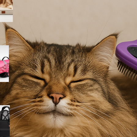
Amazon
Giubbotto di salvataggio
Queenmore per cani, il modello
rosa mimetico ideale per mare
e piscina in offerta su Amazon
Cestino bici frontale TRIXIE per
cani fino a 6 kg, l’accessorio
per le pedalate in città in super
offerta su Amazon