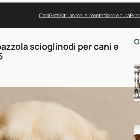
Cani
Gatti
Altri animali
Alimentazione e cura
Prod
O
azzola scioglinodi per cani e
5