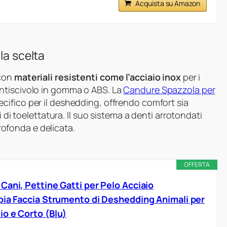
Acquista su Amazon
la scelta
 con
materiali resistenti come l’acciaio inox
per i
ntiscivolo in gomma o ABS. La
Candure Spazzola per
cifico per il deshedding, offrendo comfort sia
i di toelettatura. Il suo sistema a denti arrotondati
profonda e delicata.
OFFERTA
Cani, Pettine Gatti per Pelo Acciaio
pia Faccia Strumento di Deshedding Animali per
o e Corto (Blu)