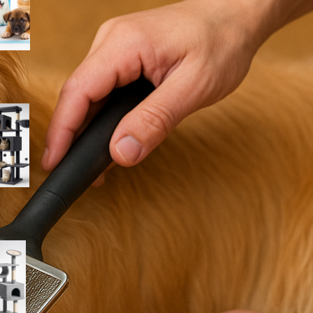
Feandrea albero per gatti 190
cm con amaca e grotte: torre
gigante in sconto su Amazon
PawHut albero tiragraffi a
colonna 165 cm, graffiatoio
alto per gatti a prezzo
imperdibile su Amazon