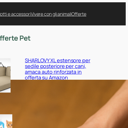
otti e accessori
Vivere con gli animali
Offerte
fferte Pet
SHARLOVY XL estensore per
sedile posteriore per cani,
amaca auto rinforzata in
offerta su Amazon
Nobleza tappetini igienici per
cani 120 pezzi, scorta maxi a
prezzo ribassato su Amazon