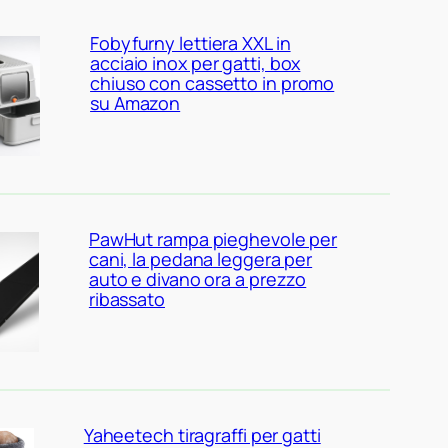
Fobyfurny lettiera XXL in
acciaio inox per gatti, box
chiuso con cassetto in promo
su Amazon
PawHut rampa pieghevole per
cani, la pedana leggera per
auto e divano ora a prezzo
ribassato
Yaheetech tiragraffi per gatti