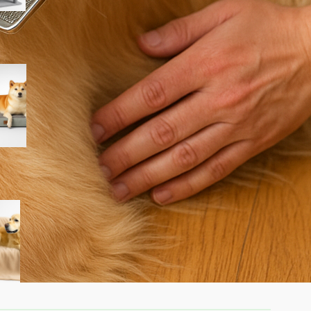
EHEYCIGA cuccia cane interno
taglia media, il letto divano
ortopedico in super offerta su
Amazon
Dreamzie coperta
impermeabile per cani 100×120
cm, copridivano double face in
sconto per chi vive con pet in
salotto