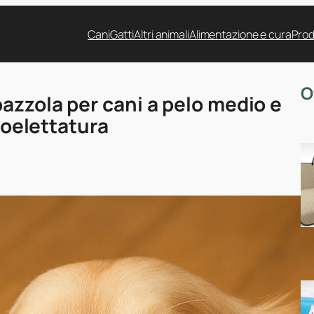
Cani
Gatti
Altri animali
Alimentazione e cura
Prod
O
azzola per cani a pelo medio e
 toelettatura