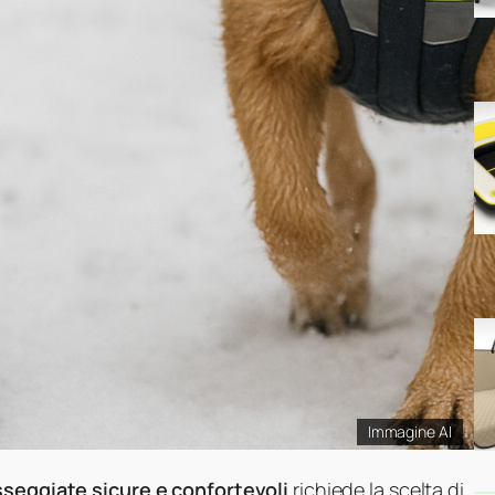
Immagine AI
seggiate sicure e confortevoli
richiede la scelta di