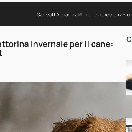
Cani
Gatti
Altri animali
Alimentazione e cura
Prod
O
ttorina invernale per il cane:
t