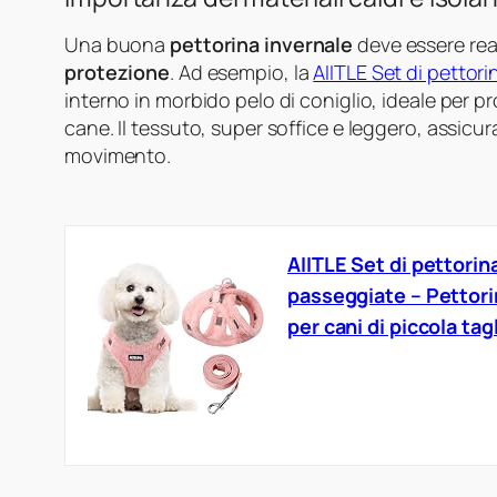
Una buona
pettorina invernale
deve essere rea
protezione
. Ad esempio, la
AIITLE Set di pettori
interno in morbido pelo di coniglio, ideale per pr
cane. Il tessuto, super soffice e leggero, assicur
movimento.
AIITLE Set di pettorina
passeggiate – Pettori
per cani di piccola ta