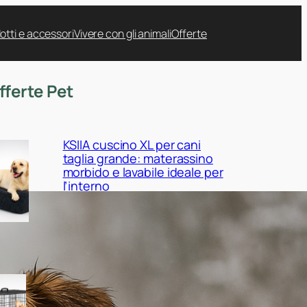
otti e accessori
Vivere con gli animali
Offerte
fferte Pet
KSIIA cuscino XL per cani
taglia grande: materassino
morbido e lavabile ideale per
l’interno
Yaheetech gabbia pieghevole
in metallo per cani: kennel
robusto e regolabile a prezzo