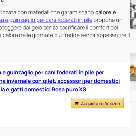
lizzata con materiali che garantiscano
calore e
na e guinzaglio per cani foderati in pile
propone un
oteggere dal gelo senza sacrificare il comfort del
a calore nelle giornate più fredde senza appesantire il
 e guinzaglio per cani foderati in pile per
na invernale con gilet, accessori per domestici
glia e gatti domestici Rosa puro XS
Acquista su Amazon