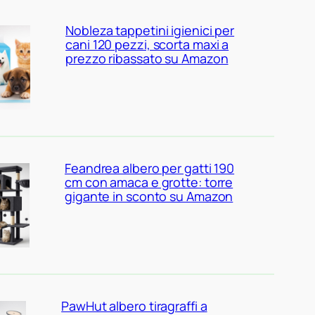
Nobleza tappetini igienici per
cani 120 pezzi, scorta maxi a
prezzo ribassato su Amazon
Feandrea albero per gatti 190
cm con amaca e grotte: torre
gigante in sconto su Amazon
PawHut albero tiragraffi a