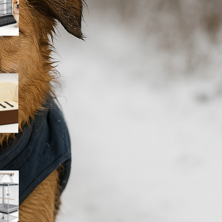
ribassato
Seggiolino auto avvolgente
Amazon Basics per cani e
gatti: più comfort e sicurezza
nei viaggi brevi
PawHut voliera per
pappagallini con ruote: gabbia
capiente e facile da pulire in
offerta su Amazon