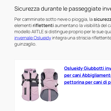
Sicurezza durante le passeggiate inv
Per camminate sotto neve o pioggia, la
sicurez
elementi
riflettenti
aumentano la visibilità del ca
modello AIITLE si distingue proprio per le sue quat
invernale Oslueidy
integra una striscia riflettent
guinzaglio.
Oslueidy Giubbotti inv
per cani Abbigliamento
pettorina per cani di 