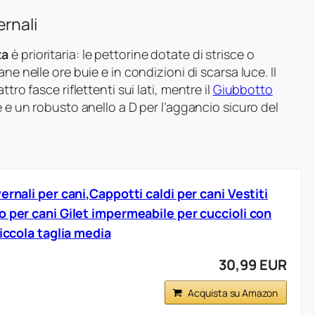
ernali
za
è prioritaria: le pettorine dotate di strisce o
ne nelle ore buie e in condizioni di scarsa luce. Il
tro fasce riflettenti sui lati, mentre il
Giubbotto
e e un robusto anello a D per l’aggancio sicuro del
ernali per cani,Cappotti caldi per cani Vestiti
 per cani Gilet impermeabile per cuccioli con
piccola taglia media
30,99 EUR
Acquista su Amazon