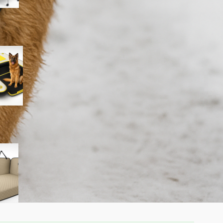
HEYLIFE rampa gonfiabile per
cani: accesso sicuro a piscina
e lago per l’estate 2026
SHARLOVY XL estensore per
sedile posteriore per cani,
amaca auto rinforzata in
offerta su Amazon