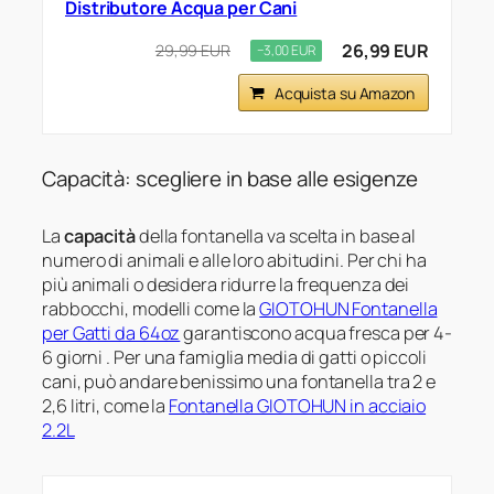
Distributore Acqua per Cani
26,99 EUR
29,99 EUR
−3,00 EUR
Acquista su Amazon
Capacità: scegliere in base alle esigenze
La
capacità
della fontanella va scelta in base al
numero di animali e alle loro abitudini. Per chi ha
più animali o desidera ridurre la frequenza dei
rabbocchi, modelli come la
GIOTOHUN Fontanella
per Gatti da 64oz
garantiscono acqua fresca per 4-
6 giorni . Per una famiglia media di gatti o piccoli
cani, può andare benissimo una fontanella tra 2 e
2,6 litri, come la
Fontanella GIOTOHUN in acciaio
2.2L