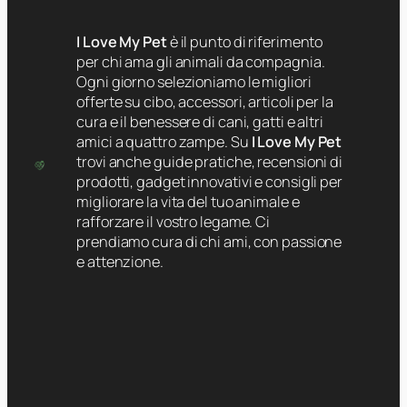
I Love My Pet
è il punto di riferimento
per chi ama gli animali da compagnia.
Ogni giorno selezioniamo le migliori
offerte su cibo, accessori, articoli per la
cura e il benessere di cani, gatti e altri
amici a quattro zampe. Su
I Love My Pet
trovi anche guide pratiche, recensioni di
prodotti, gadget innovativi e consigli per
migliorare la vita del tuo animale e
rafforzare il vostro legame. Ci
prendiamo cura di chi ami, con passione
e attenzione.