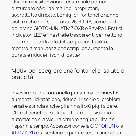
Una
pompa silenziosa
è essenziale per non
disturbare né gli animali né i proprietari,
soprattutto di notte. Le migliori fontanelle hanno
sistemi che non superano i 25-30 dB, come quelle
dei brand GIOTOHUN, ATMZIQXR e PawPoll. Pratici
indicatori LED e finestrelle trasparenti permettono
di controllare il livello dell’acqua con facilità,
mentre la manutenzione semplice aumenta la
durata e riduce i rischi di batteri.
Motivi per scegliere una fontanella: salute e
praticità
Investire in una
fontanella per animali domestici
aumenta l’idratazione, riduce il rischio di problemi
renali e stimola anche gli animali più pigri a bere.
Oltre al beneficio sulla salute, con un sistema
automatico si assicura sempre acqua pulita e si
risparmia tempo. Accessori come la
GIOTOHUN
o la
ATMZIQXR
consentono di partire sereni anche per