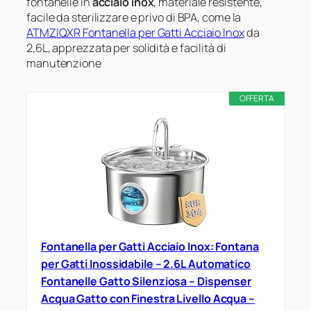
fontanelle in
acciaio inox
, materiale resistente,
facile da sterilizzare e privo di BPA, come la
ATMZIQXR Fontanella per Gatti Acciaio Inox
da
2,6L, apprezzata per solidità e facilità di
manutenzione
OFFERTA
Fontanella per Gatti Acciaio Inox: Fontana
per Gatti Inossidabile – 2.6L Automatico
Fontanelle Gatto Silenziosa – Dispenser
Acqua Gatto con Finestra Livello Acqua –