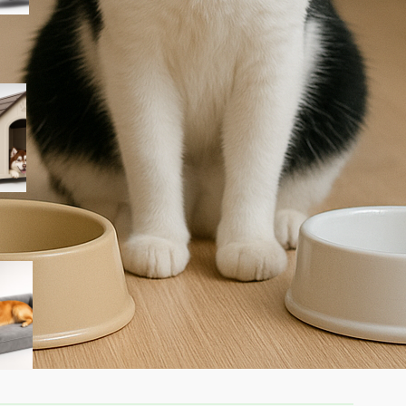
PawHut cuccia per cani da
esterno taglia grande, la
casetta in plastica
impermeabile ora a prezzo
ribassato su Amazon
Cuccia ortopedica Feandrea
Blomfy per cani: un letto
comodo per sostegno di
schiena e articolazioni