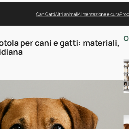
Cani
Gatti
Altri animali
Alimentazione e cura
Prod
O
tola per cani e gatti: materiali,
idiana