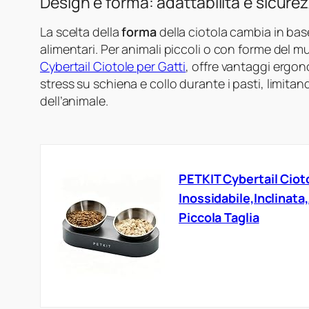
Design e forma: adattabilità e sicure
La scelta della
forma
della ciotola cambia in base 
alimentari. Per animali piccoli o con forme del m
Cybertail Ciotole per Gatti
, offre vantaggi ergonom
stress su schiena e collo durante i pasti, limitan
dell’animale.
PETKIT Cybertail Cioto
Inossidabile,Inclinata,
Piccola Taglia