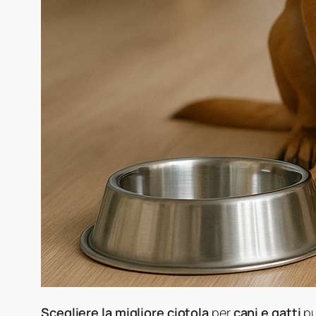
Scegliere la migliore ciotola
per
cani e gatti
pu