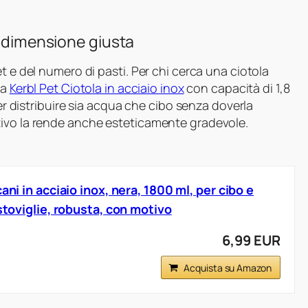
a dimensione giusta
t e del numero di pasti. Per chi cerca una ciotola
la
Kerbl Pet Ciotola in acciaio inox
con capacità di 1,8
per distribuire sia acqua che cibo senza doverla
tivo la rende anche esteticamente gradevole.
ani in acciaio inox, nera, 1800 ml, per cibo e
astoviglie, robusta, con motivo
6,99 EUR
Acquista su Amazon