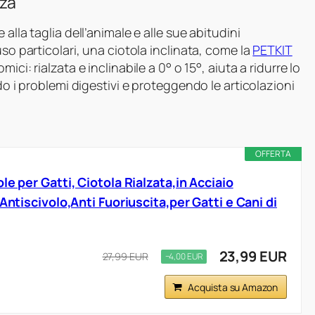
zza
alla taglia dell’animale e alle sue abitudini
uso particolari, una ciotola inclinata, come la
PETKIT
ici: rialzata e inclinabile a 0° o 15°, aiuta a ridurre lo
do i problemi digestivi e proteggendo le articolazioni
OFFERTA
le per Gatti, Ciotola Rialzata,in Acciaio
Antiscivolo,Anti Fuoriuscita,per Gatti e Cani di
23,99 EUR
27,99 EUR
−4,00 EUR
Acquista su Amazon