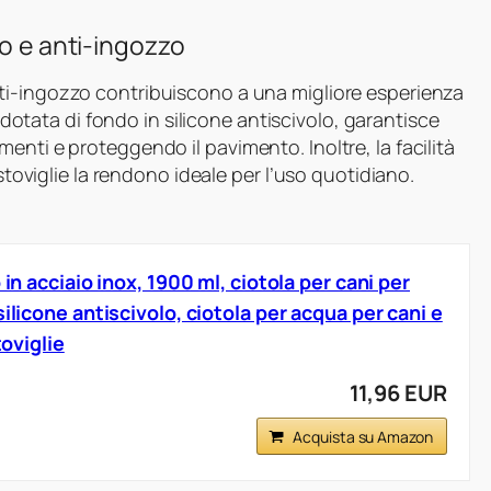
lo e anti-ingozzo
ti-ingozzo contribuiscono a una migliore esperienza
 dotata di fondo in silicone antiscivolo, garantisce
enti e proteggendo il pavimento. Inoltre, la facilità
astoviglie la rendono ideale per l’uso quotidiano.
 in acciaio inox, 1900 ml, ciotola per cani per
silicone antiscivolo, ciotola per acqua per cani e
toviglie
11,96 EUR
Acquista su Amazon