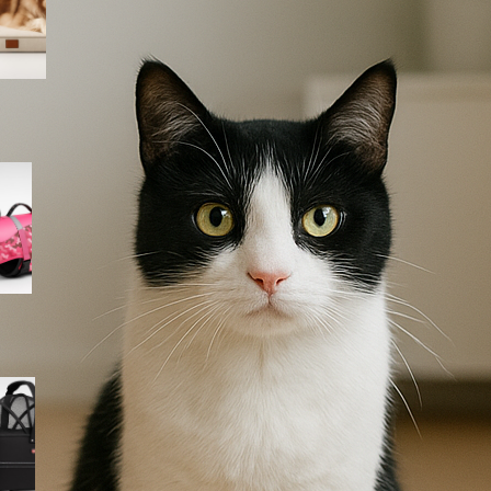
Amazon
Giubbotto di salvataggio
Queenmore per cani, il modello
rosa mimetico ideale per mare
e piscina in offerta su Amazon
Cestino bici frontale TRIXIE per
cani fino a 6 kg, l’accessorio
per le pedalate in città in super
offerta su Amazon