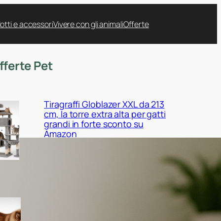
otti e accessori
Vivere con gli animali
Offerte
fferte Pet
Tiragraffi Globlazer XXL da 213
cm, la torre extra alta per gatti
grandi in forte sconto su
Amazon
Cuccia EHEYCIGA XXL per cani
da interno, il maxi cuscino
ortopedico in promo su