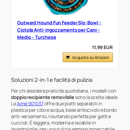
Outward Hound Fun Feeder Slo-Bowl –
Ciotola Anti-ingozzamento per Cani –
Medio – Turchese
11,99 EUR
Acquista su Amazon
Soluzioni 2-in-1 e facilità di pulizia
Per chi desidera praticità quotidiana, i modelli con
doppio recipiente removibile
sono la scelta ideale.
La
Aimé 901037
offre due piatti separabili in
plastica per cibo e acqua, base antiscivolo e bordo
anti-versamento, risultando perfetta per gatti e
cuccioli. È leggera, moderna e lavabile in
lavastoviglie, per una pulizia sempre impeccabile.