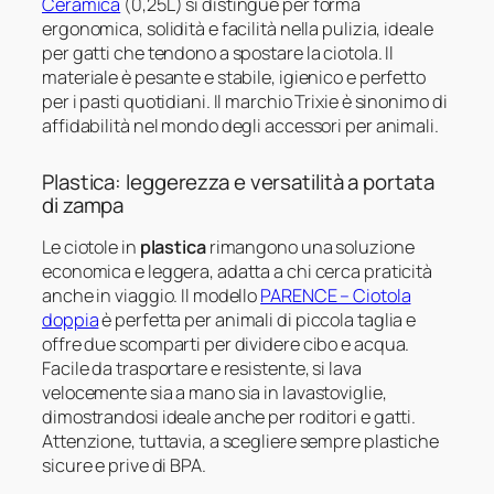
Ceramica
(0,25L) si distingue per forma
ergonomica, solidità e facilità nella pulizia, ideale
per gatti che tendono a spostare la ciotola. Il
materiale è pesante e stabile, igienico e perfetto
per i pasti quotidiani. Il marchio Trixie è sinonimo di
affidabilità nel mondo degli accessori per animali.
Plastica: leggerezza e versatilità a portata
di zampa
Le ciotole in
plastica
rimangono una soluzione
economica e leggera, adatta a chi cerca praticità
anche in viaggio. Il modello
PARENCE – Ciotola
doppia
è perfetta per animali di piccola taglia e
offre due scomparti per dividere cibo e acqua.
Facile da trasportare e resistente, si lava
velocemente sia a mano sia in lavastoviglie,
dimostrandosi ideale anche per roditori e gatti.
Attenzione, tuttavia, a scegliere sempre plastiche
sicure e prive di BPA.