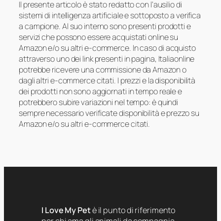
Il presente articolo è stato redatto con l’ausilio di
sistemi di intelligenza artificiale e sottoposto a verifica
a campione. Al suo interno sono presenti prodotti e
servizi che possono essere acquistati online su
Amazon e/o su altri e-commerce. In caso di acquisto
attraverso uno dei link presenti in pagina, Italiaonline
potrebbe ricevere una commissione da Amazon o
dagli altri e-commerce citati. I prezzi e la disponibilità
dei prodotti non sono aggiornati in tempo reale e
potrebbero subire variazioni nel tempo: è quindi
sempre necessario verificate disponibilità e prezzo su
Amazon e/o su altri e-commerce citati.
I Love My Pet
è il punto di riferimento
per chi ama gli animali da compagnia.