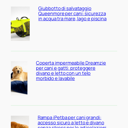
Giubbotto di salvataggio
Queenmore per cani: sicurezza
in acqua tra mare, lago e piscina
Coperta impermeabile Dreamzie
per cani e gatti: proteggere
divano e letto con un telo
morbido e lavabile
Rampa iPetba per cani grandi:
accesso sicuro a letto e divano
senza stress per le articolazioni