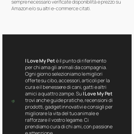
sempre necessario verificate disponibilità e prezzo su
Amazon e/o su altri e-commerce citati.
I Love My Pet
è il punto di riferimento
per chi ama gli animali da compagnia.
Ogni giorno selezioniamo le migliori
offerte su cibo, accessori, articoli per la
cura e il benessere di cani, gatti e altri
amici a quattro zampe. Su
I Love My Pet
trovi anche guide pratiche, recensioni di
prodotti, gadget innovativi e consigli per
migliorare la vita del tuo animale e
rafforzare il vostro legame. Ci
prendiamo cura di chi ami, con passione
e attenzione.