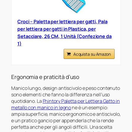
Croci – Paletta per lettiera per gatti, Pala
per lettiera per gatti in Plastica, per
Setacciare, 26 CM, 1 Unità (Confezione da
1)
Acquista su Amazon
Ergonomia e praticità d’uso
Manico lungo, design antiscivolo e peso contenuto
sono elementi che fanno la differenza nell’uso
quotidiano. La
Fhintory Paletta per Lettiera Gatto in
metallo con manico in legno
ne è un esempio:
ampia superficie, manico ergonomico e antiscivolo,
e un pratico gancio per appenderla che la rende
perfetta anche per gli angoli difficili. Una scelta