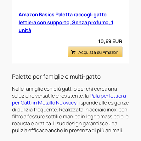
Amazon Basics Paletta raccogli gatto
lettiera con supporto, Senza profumo, 1
unità
10,69 EUR
Acquista su Amazon
Palette per famiglie e multi-gatto
Nelle famiglie con più gatti o per chi cerca una
soluzione versatile e resistente, la
Pala per lettiera
per Gatti in Metallo Nokwocy
risponde alle esigenze
di pulizia frequente. Realizzata in acciaio inox, con
filtro a fessure sottili e manico in legno massiccio, è
robusta e pratica. Il suo design garantisce una
pulizia efficace anche in presenza di più animali.