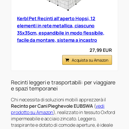
Kerbl Pet Recinti all’aperto Hopsi, 12
elementi in rete metallica, ciascuno
35x35cm, espandibile in modo flessibile,
facile da montare, sistema a incastro
27,99 EUR
Acquista su Amazon
Recinti leggeri e trasportabili: per viaggiare
e spazi temporanei
Chi necessita di soluzioni mobili apprezzerà il
Recinto per Cani Pieghevole EUBSWA
(
vedi
prodotto su Amazon
), realizzato in tessuto Oxford
impermeabile e acciaio zincato. Leggero,
traspirante e dotato di comode aperture, è ideale