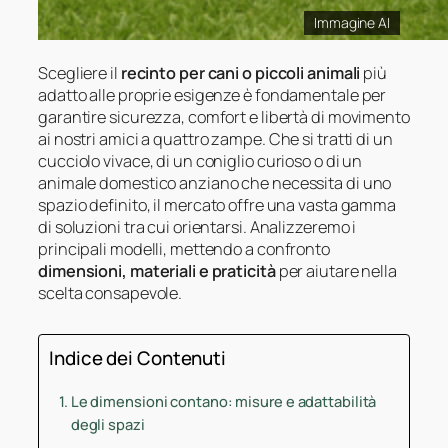
Immagine AI
Scegliere il
recinto per cani o piccoli animali
più
adatto alle proprie esigenze è fondamentale per
garantire sicurezza, comfort e libertà di movimento
ai nostri amici a quattro zampe. Che si tratti di un
cucciolo vivace, di un coniglio curioso o di un
animale domestico anziano che necessita di uno
spazio definito, il mercato offre una vasta gamma
di soluzioni tra cui orientarsi. Analizzeremo i
principali modelli, mettendo a confronto
dimensioni, materiali e praticità
per aiutare nella
scelta consapevole.
Indice dei Contenuti
Le dimensioni contano: misure e adattabilità
degli spazi