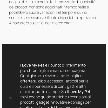
dagli altri e-commerce citati. I prezzi e la disponibilità
dei prodotti non sono aggiornati in tempo reale e
potrebbero subire variazioni nel tempo: è quindi
sempre necessario verificate disponibilità e prezzo su
Amazon e/o su altri e-commerce citati.
I Love My Pet
è il punto di riferimento
per chi ama gli animali da compagnia.
Ogni giorno selezioniamo le migliori
offerte su cibo, accessori, articoli per la
cura e il benessere di cani, gatti e altri
amici a quattro zampe. Su
I Love My Pet
trovi anche guide pratiche, recensioni di
prodotti, gadget innovativi e consigli per
migliorare la vita del tuo animale e