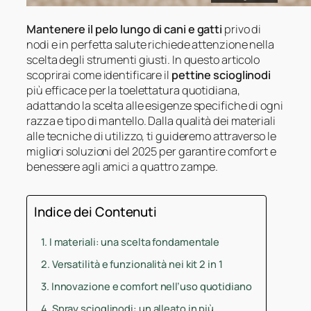
Mantenere il pelo lungo di cani e gatti
privo di
nodi e in perfetta salute richiede attenzione nella
scelta degli strumenti giusti. In questo articolo
scoprirai come identificare il
pettine scioglinodi
più efficace per la toelettatura quotidiana,
adattando la scelta alle esigenze specifiche di ogni
razza e tipo di mantello. Dalla qualità dei materiali
alle tecniche di utilizzo, ti guideremo attraverso le
migliori soluzioni del 2025 per garantire comfort e
benessere agli amici a quattro zampe.
Indice dei Contenuti
I materiali: una scelta fondamentale
Versatilità e funzionalità nei kit 2 in 1
Innovazione e comfort nell’uso quotidiano
Spray scioglinodi: un alleato in più