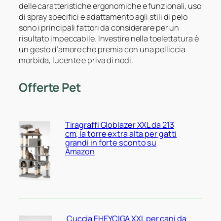
delle caratteristiche ergonomiche e funzionali, uso
di spray specifici e adattamento agli stili di pelo
sono i principali fattori da considerare per un
risultato impeccabile. Investire nella toelettatura è
un gesto d’amore che premia con una pelliccia
morbida, lucente e priva di nodi.
Offerte Pet
Tiragraffi Globlazer XXL da 213
cm, la torre extra alta per gatti
grandi in forte sconto su
Amazon
Cuccia EHEYCIGA XXL per cani da