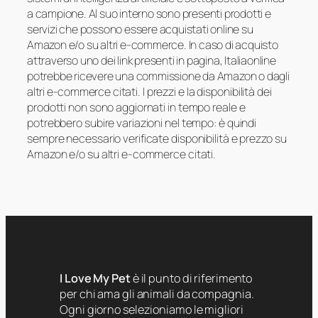
a campione. Al suo interno sono presenti prodotti e
servizi che possono essere acquistati online su
Amazon e/o su altri e-commerce. In caso di acquisto
attraverso uno dei link presenti in pagina, Italiaonline
potrebbe ricevere una commissione da Amazon o dagli
altri e-commerce citati. I prezzi e la disponibilità dei
prodotti non sono aggiornati in tempo reale e
potrebbero subire variazioni nel tempo: è quindi
sempre necessario verificate disponibilità e prezzo su
Amazon e/o su altri e-commerce citati.
I Love My Pet
è il punto di riferimento
per chi ama gli animali da compagnia.
Ogni giorno selezioniamo le migliori