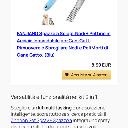
FANJIANG Spazzola Sciogli Nodi + Pettine in
Acciaio Inossidabile per Cani Gatti,
Rimuovere e Sbrogliare Nodi e Peli Morti di
Cane Gatto. (Blu)
8,99 EUR
Acquista su Amazon
Versatilità e funzionalità nei kit 2 in 1
Scegliere un
kit multitasking
è una soluzione
intelligente, soprattutto se si cerca praticità: il
Znnhnn Set Spray + Spazzola
integra uno spray
districante all’olio di cocco e una spazzola