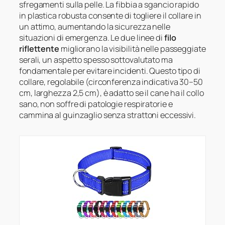
sfregamenti sulla pelle. La fibbia a sgancio rapido
in plastica robusta consente di togliere il collare in
un attimo, aumentando la sicurezza nelle
situazioni di emergenza. Le due linee di
filo
riflettente
migliorano la visibilità nelle passeggiate
serali, un aspetto spesso sottovalutato ma
fondamentale per evitare incidenti. Questo tipo di
collare, regolabile (circonferenza indicativa 30–50
cm, larghezza 2,5 cm), è adatto se il cane ha il collo
sano, non soffre di patologie respiratorie e
cammina al guinzaglio senza strattoni eccessivi.