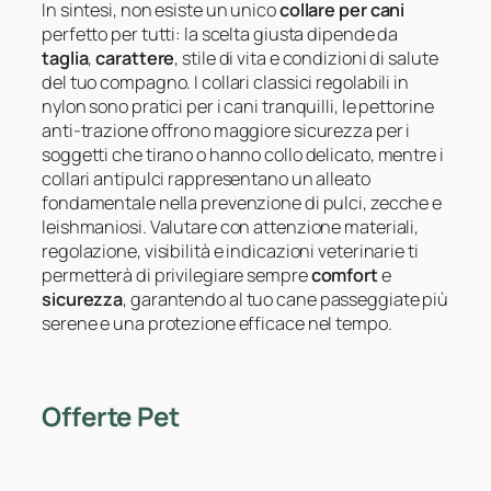
In sintesi, non esiste un unico
collare per cani
perfetto per tutti: la scelta giusta dipende da
taglia
,
carattere
, stile di vita e condizioni di salute
del tuo compagno. I collari classici regolabili in
nylon sono pratici per i cani tranquilli, le pettorine
anti-trazione offrono maggiore sicurezza per i
soggetti che tirano o hanno collo delicato, mentre i
collari antipulci rappresentano un alleato
fondamentale nella prevenzione di pulci, zecche e
leishmaniosi. Valutare con attenzione materiali,
regolazione, visibilità e indicazioni veterinarie ti
permetterà di privilegiare sempre
comfort
e
sicurezza
, garantendo al tuo cane passeggiate più
serene e una protezione efficace nel tempo.
Offerte Pet