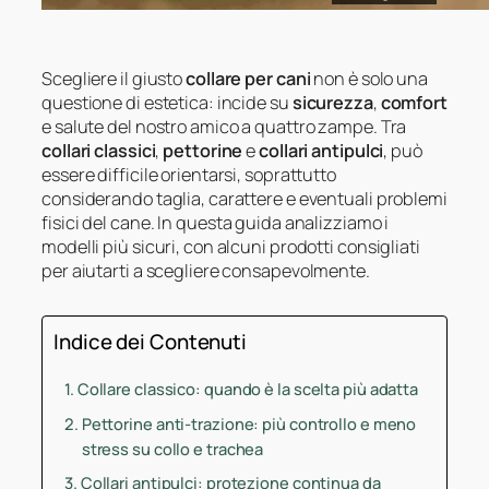
Scegliere il giusto
collare per cani
non è solo una
questione di estetica: incide su
sicurezza
,
comfort
e salute del nostro amico a quattro zampe. Tra
collari classici
,
pettorine
e
collari antipulci
, può
essere difficile orientarsi, soprattutto
considerando taglia, carattere e eventuali problemi
fisici del cane. In questa guida analizziamo i
modelli più sicuri, con alcuni prodotti consigliati
per aiutarti a scegliere consapevolmente.
Indice dei Contenuti
Collare classico: quando è la scelta più adatta
Pettorine anti-trazione: più controllo e meno
stress su collo e trachea
Collari antipulci: protezione continua da