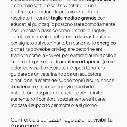
o con collo sottile è spesso preferibile una
pettorina, che riduce la pressione sui tratti
respiratori. I cani di
taglia media e grande
ben
educati al guinzaglio possono stare comodamente
con un collare classico come il modello TagME,
eventualmente abbinato a un collare antipulci se
consigliato dal veterinario. Un cane molto
energico
o che tira dovrebbe privilegiare pettorine anti-
trazione come la PoyPet, per evitare traumi a collo e
schiena. In presenza di
problemi ortopedici
(ernie,
dolori cervicali) o respiratori, è opportuno farsi
guidare da un veterinario o da un educatore
cinofilo nella scelta del supporto più sicuro. Anche
il
materiale
è importante: nylon morbido,
imbottiture traspiranti e cuciture ben rifinite
aumentano il comfort, specialmente se il cane
indossa il supporto per molte ore al giorno.
Comfort e sicurezza: regolazione, visibilità
e uso corretto