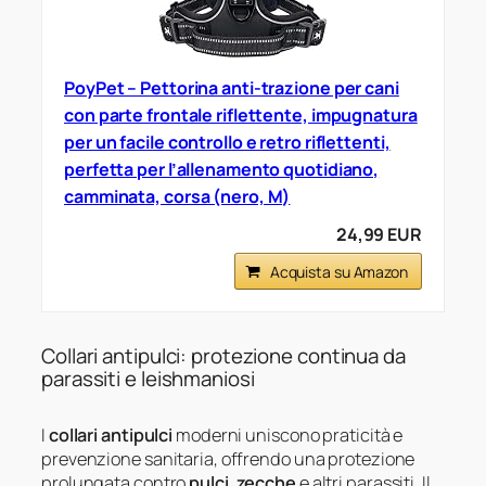
PoyPet – Pettorina anti-trazione per cani
con parte frontale riflettente, impugnatura
per un facile controllo e retro riflettenti,
perfetta per l’allenamento quotidiano,
camminata, corsa (nero, M)
24,99 EUR
Acquista su Amazon
Collari antipulci: protezione continua da
parassiti e leishmaniosi
I
collari antipulci
moderni uniscono praticità e
prevenzione sanitaria, offrendo una protezione
prolungata contro
pulci
,
zecche
e altri parassiti. Il