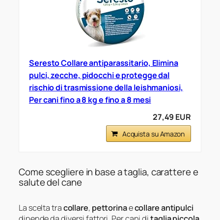
Seresto Collare antiparassitario, Elimina
pulci, zecche, pidocchi e protegge dal
rischio di trasmissione della leishmaniosi,
Per cani fino a 8 kg e fino a 8 mesi
27,49 EUR
Acquista su Amazon
Come scegliere in base a taglia, carattere e
salute del cane
La scelta tra
collare
,
pettorina
e
collare antipulci
dipende da diversi fattori. Per cani di
taglia piccola