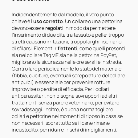
Indipendentemente dal modello, il vero punto
chiave è l’
uso corretto
. Un collare o una pettorina
devono essere
regolati
in modo da permettere
l’inserimento di due dita tra tessuto e pelle: troppo
stretti causano irritazioni, troppo larghi rischiano
di sfilarsi. Elementi
riflettenti
, come quelli presenti
sia nel collare TagME sia nella pettorina PoyPet,
migliorano la sicurezza nelle ore serali e in strada.
Controllare periodicamente lo stato del materiale
(fibbia, cuciture, eventuali screpolature del collare
antipulci) è essenziale per prevenire rotture
improvvise o perdite di efficacia. Per i collari
antiparassitari, non bisogna sovrapporli ad altri
trattamenti senza parere veterinario, per evitare
sovradosaggi. Inoltre, è buona norma togliere
collari e pettorine nei momenti di riposo in casa se
non necessari, soprattutto se il cane rimane
incustodito, per ridurre i rischi di impigliamenti.