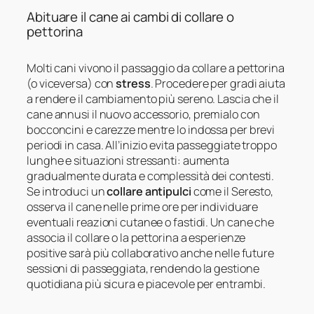
Abituare il cane ai cambi di collare o
pettorina
Molti cani vivono il passaggio da collare a pettorina
(o viceversa) con
stress
. Procedere per gradi aiuta
a rendere il cambiamento più sereno. Lascia che il
cane annusi il nuovo accessorio, premialo con
bocconcini e carezze mentre lo indossa per brevi
periodi in casa. All’inizio evita passeggiate troppo
lunghe e situazioni stressanti: aumenta
gradualmente durata e complessità dei contesti.
Se introduci un
collare antipulci
come il Seresto,
osserva il cane nelle prime ore per individuare
eventuali reazioni cutanee o fastidi. Un cane che
associa il collare o la pettorina a esperienze
positive sarà più collaborativo anche nelle future
sessioni di passeggiata, rendendo la gestione
quotidiana più sicura e piacevole per entrambi.