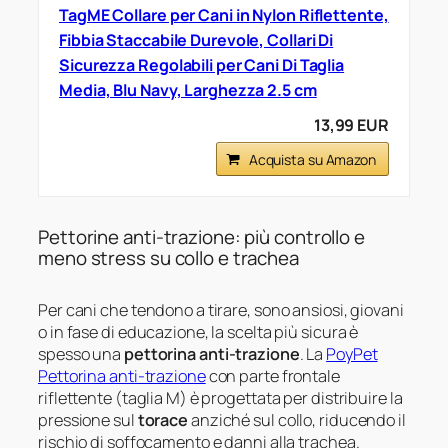
TagME Collare per Cani in Nylon Riflettente,
Fibbia Staccabile Durevole, Collari Di
Sicurezza Regolabili per Cani Di Taglia
Media, Blu Navy, Larghezza 2.5 cm
13,99 EUR
Acquista su Amazon
Pettorine anti-trazione: più controllo e
meno stress su collo e trachea
Per cani che tendono a tirare, sono ansiosi, giovani
o in fase di educazione, la scelta più sicura è
spesso una
pettorina anti-trazione
. La
PoyPet
Pettorina anti-trazione
con parte frontale
riflettente (taglia M) è progettata per distribuire la
pressione sul
torace
anziché sul collo, riducendo il
rischio di soffocamento e danni alla trachea.