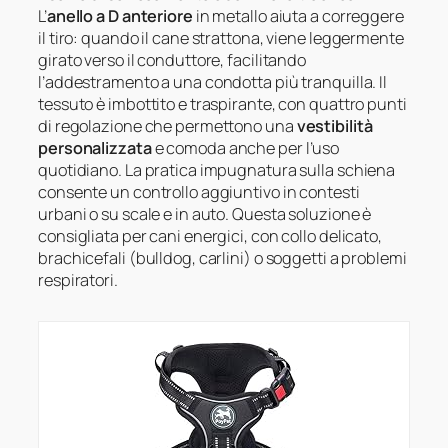
L’
anello a D anteriore
in metallo aiuta a correggere
il tiro: quando il cane strattona, viene leggermente
girato verso il conduttore, facilitando
l’addestramento a una condotta più tranquilla. Il
tessuto è imbottito e traspirante, con quattro punti
di regolazione che permettono una
vestibilità
personalizzata
e comoda anche per l’uso
quotidiano. La pratica impugnatura sulla schiena
consente un controllo aggiuntivo in contesti
urbani o su scale e in auto. Questa soluzione è
consigliata per cani energici, con collo delicato,
brachicefali (bulldog, carlini) o soggetti a problemi
respiratori.