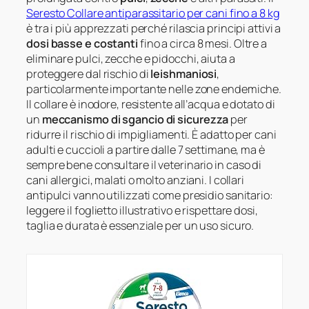
Seresto Collare antiparassitario per cani fino a 8 kg
è tra i più apprezzati perché rilascia principi attivi a
dosi basse e costanti
fino a circa 8 mesi. Oltre a
eliminare pulci, zecche e pidocchi, aiuta a
proteggere dal rischio di
leishmaniosi
,
particolarmente importante nelle zone endemiche.
Il collare è inodore, resistente all’acqua e dotato di
un
meccanismo di sgancio di sicurezza
per
ridurre il rischio di impigliamenti. È adatto per cani
adulti e cuccioli a partire dalle 7 settimane, ma è
sempre bene consultare il veterinario in caso di
cani allergici, malati o molto anziani. I collari
antipulci vanno utilizzati come presidio sanitario:
leggere il foglietto illustrativo e rispettare dosi,
taglia e durata è essenziale per un uso sicuro.