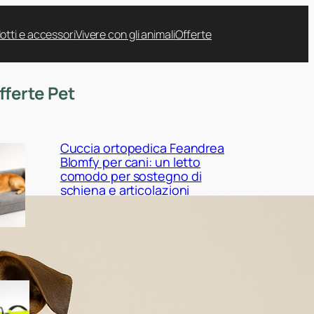
otti e accessori
Vivere con gli animali
Offerte
fferte Pet
Cuccia ortopedica Feandrea
Blomfy per cani: un letto
comodo per sostegno di
schiena e articolazioni
Giubbotto di salvataggio
Queenmore per cani:
sicurezza in acqua tra mare,