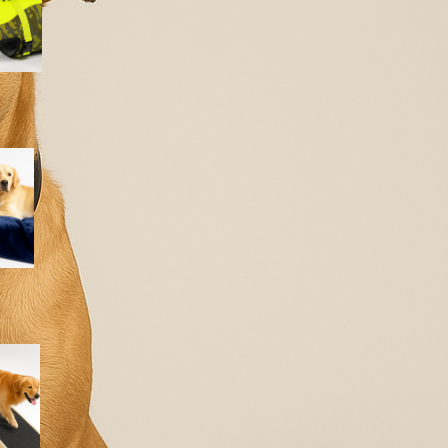
lago e piscina
Coperta impermeabile
Dreamzie per cani e gatti:
proteggere divano e letto con
un telo morbido e lavabile
Rampa iPetba per cani grandi:
accesso sicuro a letto e
divano senza stress per le
articolazioni