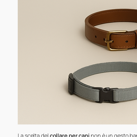
La scelta del
collare per cani
non è un gesto ban