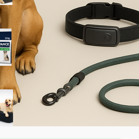
Advance Veterinary Diets
Urinary Low Purine per cani:
quando può aiutare davvero i
problemi urinari
KSIIA cuscino XL per cani
taglia grande: materassino
morbido e lavabile ideale per
l’interno