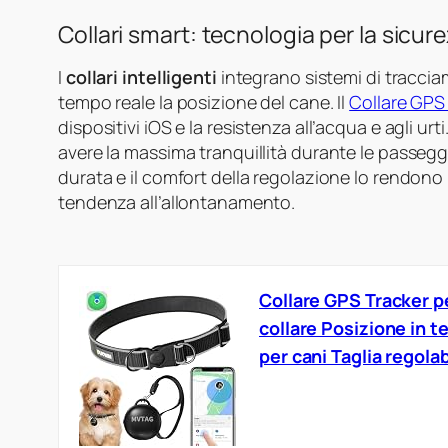
Collari smart: tecnologia per la sicur
I
collari intelligenti
integrano sistemi di tracci
tempo reale la posizione del cane. Il
Collare GPS
dispositivi iOS e la resistenza all’acqua e agli urt
avere la massima tranquillità durante le passeggi
durata e il comfort della regolazione lo rendon
tendenza all’allontanamento.
Collare GPS Tracker pe
collare Posizione in t
per cani Taglia regol