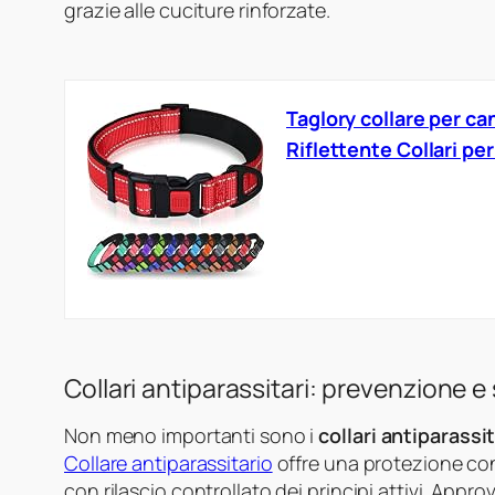
grazie alle cuciture rinforzate.
Taglory collare per ca
Riflettente Collari pe
Collari antiparassitari: prevenzione e
Non meno importanti sono i
collari antiparassit
Collare antiparassitario
offre una protezione con
con rilascio controllato dei principi attivi. Appr