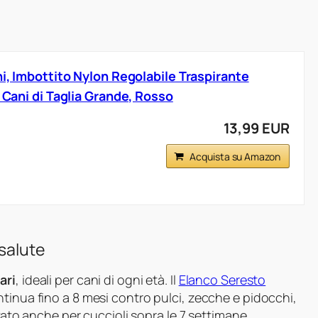
ni, Imbottito Nylon Regolabile Traspirante
r Cani di Taglia Grande, Rosso
13,99 EUR
Acquista su Amazon
 salute
ari
, ideali per cani di ogni età. Il
Elanco Seresto
tinua fino a 8 mesi contro pulci, zecche e pidocchi,
ovato anche per cuccioli sopra le 7 settimane,