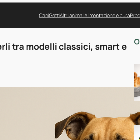
Cani
Gatti
Altri animali
Alimentazione e cura
Prod
O
rli tra modelli classici, smart e