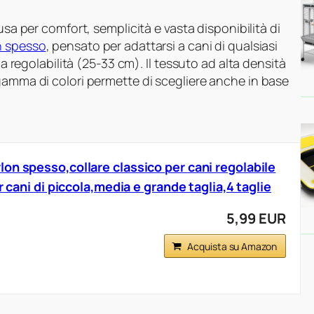
sa per comfort, semplicità e vasta disponibilità di
n spesso
, pensato per adattarsi a cani di qualsiasi
la regolabilità (25-33 cm). Il tessuto ad alta densità
gamma di colori permette di scegliere anche in base
on spesso,collare classico per cani regolabile
r cani di piccola,media e grande taglia,4 taglie
5,99 EUR
Acquista su Amazon