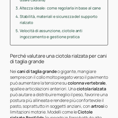
Altezza ideale: come regolarla in base al cane
Stabilità, materiali e sicurezza del supporto
rialzato
Velocità di assunzione, ciotole anti
ingozzamento e gestione pratica
Perché valutare una ciotola rialzata per cani
di taglia grande
Nei
cani di taglia grande
o gigante, mangiare
sempre con il collo molto piegato verso il pavimento
può aumentare la tensione su
colonna vertebrale
,
spalle e articolazioni anteriori. Una
ciotola rialzata
può aiutare a distribuire meglio il peso, favorire una
postura più allineata e rendere più confortevole il
pasto, soprattutto in soggetti anziani, con
artrosi
o
limitazioni motorie. Modelli come le
Ciotole
rialzate BestVida
(supporto in ferro battuto alto