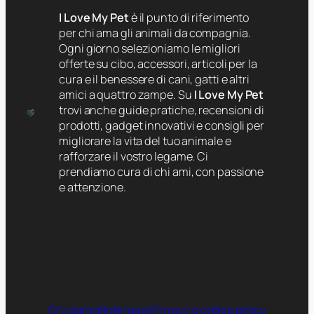
I Love My Pet
è il punto di riferimento
per chi ama gli animali da compagnia.
Ogni giorno selezioniamo le migliori
offerte su cibo, accessori, articoli per la
cura e il benessere di cani, gatti e altri
amici a quattro zampe. Su
I Love My Pet
trovi anche guide pratiche, recensioni di
prodotti, gadget innovativi e consigli per
migliorare la vita del tuo animale e
rafforzare il vostro legame. Ci
prendiamo cura di chi ami, con passione
e attenzione.
Chi siamo
Note legali
Privacy e cookie policy