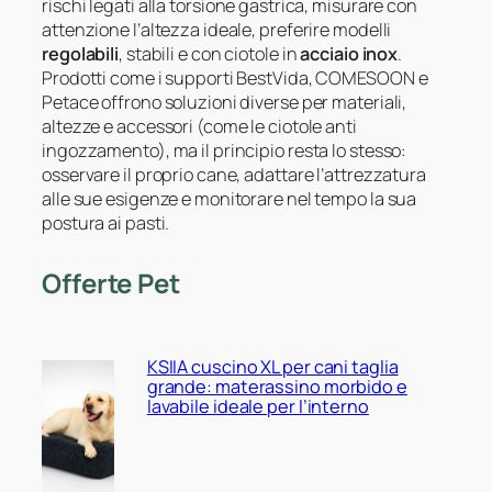
rischi legati alla torsione gastrica, misurare con
attenzione l’altezza ideale, preferire modelli
regolabili
, stabili e con ciotole in
acciaio inox
.
Prodotti come i supporti BestVida, COMESOON e
Petace offrono soluzioni diverse per materiali,
altezze e accessori (come le ciotole anti
ingozzamento), ma il principio resta lo stesso:
osservare il proprio cane, adattare l’attrezzatura
alle sue esigenze e monitorare nel tempo la sua
postura ai pasti.
Offerte Pet
KSIIA cuscino XL per cani taglia
grande: materassino morbido e
lavabile ideale per l’interno