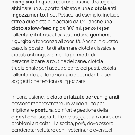
mangiano
. In questi casi una buona strategia è
abbinare un supporto rialzato a una
ciotola anti
ingozzamento
. Il set Petace, ad esempio, include
oltre a due ciotole in acciaio da 1,2 L anche una
ciotola slow-feeding
da 800 ml, pensata per
rallentare il ritmo del pasto e ridurre
gonfiore
,
rigurgito
e tendenza all’obesità. Anche in questo
caso, la possibilità di alternare ciotola classica e
ciotola anti ingozzamento permette di
personalizzare la routine del cane: ciotola
tradizionale per l’acqua e parte dei pasti, ciotola
rallentante per le razioni più abbondanti o per i
soggetti che tendono a ingozzarsi.
In conclusione, le
ciotole rialzate per cani grandi
possono rappresentare un valido aiuto per
migliorare
postura
, comfort e gestione della
digestione
, soprattutto nei soggetti anziani o con
problemi articolari. La scelta, però, deve essere
ponderata: valutare con il veterinario eventuali