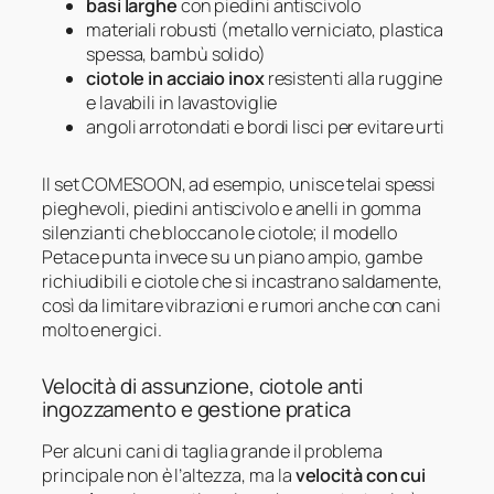
basi larghe
con piedini antiscivolo
materiali robusti (metallo verniciato, plastica
spessa, bambù solido)
ciotole in acciaio inox
resistenti alla ruggine
e lavabili in lavastoviglie
angoli arrotondati e bordi lisci per evitare urti
Il set COMESOON, ad esempio, unisce telai spessi
pieghevoli, piedini antiscivolo e anelli in gomma
silenzianti che bloccano le ciotole; il modello
Petace punta invece su un piano ampio, gambe
richiudibili e ciotole che si incastrano saldamente,
così da limitare vibrazioni e rumori anche con cani
molto energici.
Velocità di assunzione, ciotole anti
ingozzamento e gestione pratica
Per alcuni cani di taglia grande il problema
principale non è l’altezza, ma la
velocità con cui