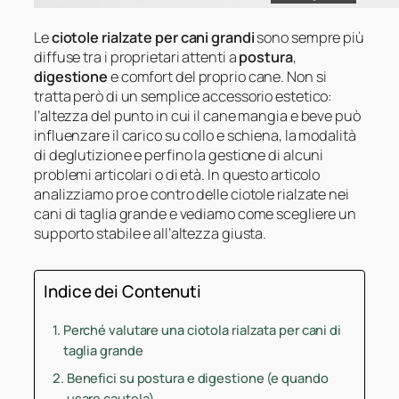
Le
ciotole rialzate per cani grandi
sono sempre più
diffuse tra i proprietari attenti a
postura
,
digestione
e comfort del proprio cane. Non si
tratta però di un semplice accessorio estetico:
l’altezza del punto in cui il cane mangia e beve può
influenzare il carico su collo e schiena, la modalità
di deglutizione e perfino la gestione di alcuni
problemi articolari o di età. In questo articolo
analizziamo pro e contro delle ciotole rialzate nei
cani di taglia grande e vediamo come scegliere un
supporto stabile e all’altezza giusta.
Indice dei Contenuti
Perché valutare una ciotola rialzata per cani di
taglia grande
Benefici su postura e digestione (e quando
usare cautela)