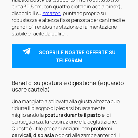
circa 30,5 cm, con quattro ciotole in acciaio inox),
disponibili su
Amazon
, puntano proprio su
robustezza e altezza fissa pensata per cani medi e
grandi, offrendo una stazione di alimentazione
stabile e facile da pulire. .
SCOPRI LE NOSTRE OFFERTE SU
TELEGRAM
Benefici su postura e digestione (e quando
usare cautela)
Una mangiatoia sollevata alla giusta altezza può
ridurre il bisogno di piegarsi bruscamente,
migliorando la
postura durante il pasto
e, di
conseguenza, la respirazione e la deglutizione.
Questo è utile per cani
anziani
, con
problemi
cervicali
,
displasia
o dolori alle zampe anteriori. I