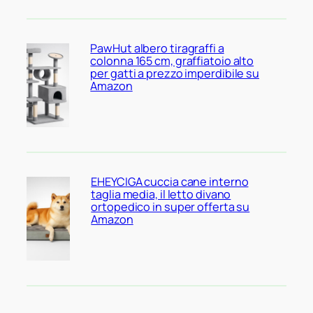
PawHut albero tiragraffi a
colonna 165 cm, graffiatoio alto
per gatti a prezzo imperdibile su
Amazon
EHEYCIGA cuccia cane interno
taglia media, il letto divano
ortopedico in super offerta su
Amazon