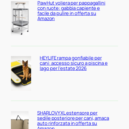
PawHut voliera per pappagallini
con ruote: gabbia capiente e
facile da pulire in offerta su
Amazon
HEYLIFE rampa gonfiabile per
cani: accesso sicuro a piscina e
lago per l’estate 2026
SHARLOVY XL estensore per
sedile posteriore per cani, amaca
auto rinforzata in offerta su
Amazon