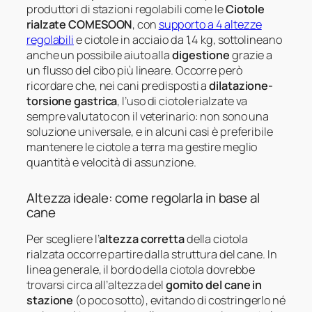
produttori di stazioni regolabili come le
Ciotole
rialzate COMESOON
, con
supporto a 4 altezze
regolabili
e ciotole in acciaio da 1,4 kg, sottolineano
anche un possibile aiuto alla
digestione
grazie a
un flusso del cibo più lineare. Occorre però
ricordare che, nei cani predisposti a
dilatazione-
torsione gastrica
, l’uso di ciotole rialzate va
sempre valutato con il veterinario: non sono una
soluzione universale, e in alcuni casi è preferibile
mantenere le ciotole a terra ma gestire meglio
quantità e velocità di assunzione.
Altezza ideale: come regolarla in base al
cane
Per scegliere l’
altezza corretta
della ciotola
rialzata occorre partire dalla struttura del cane. In
linea generale, il bordo della ciotola dovrebbe
trovarsi circa all’altezza del
gomito del cane in
stazione
(o poco sotto), evitando di costringerlo né