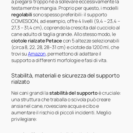
a piegarsi troppo né a sollevare eccessivamente la
testa mentre mangia. Proprio per questo, i modelli
regolabili
sono spesso preferibili: il supporto
COMESOON, ad esempio, offre 4 livelli (9,4 – 23,4 –
27,3 – 31,4 cm), coprendo la crescita dal cucciolo al
cane adulto di taglia grande. Allo stesso modo, le
ciotole rialzate Petace
con 5 altezze selezionabili
(circa 8, 22, 28, 28–31 cm) e ciotole da 1200 ml, che
trovi su
Amazon
, permettono di adattare il
supporto a differenti morfologie e fasi di vita.
Stabilità, materiali e sicurezza del supporto
rialzato
Nei cani grandi la
stabilità del supporto
è cruciale:
una struttura che traballa o scivola può creare
ansia nel cane, rovesciare acqua e cibo e
aumentare il rischio di piccoli incidenti. Meglio
privilegiare: